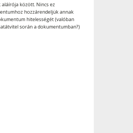
aláírója között. Nincs ez
kumentumhoz hozzárendeljük annak
 dokumentum hitelességét (valóban
 adatátvitel során a dokumentumban?)