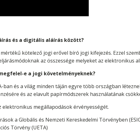
rás és a digitális aláírás között?
mértékű kötelező jogi erővel bíró jogi kifejezés. Ezzel szemb
 eljárásmódoknak az összessége melyeket az elektronikus alá
s megfelel-e a jogi követelményeknek?
-ban és a világ minden táján egyre több országban létezne
önzésére és az elavult papírmódszerek használatának csökk
az elektronikus megállapodások érvényességét.
írások a Globális és Nemzeti Kereskedelmi Törvényben (ESI
ciós Törvény (UETA)