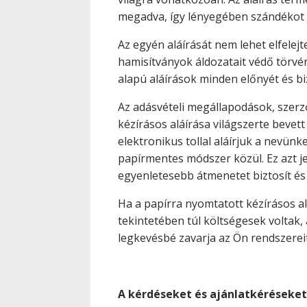
megadva, így lényegében szándékot j
Az egyén aláírását nem lehet elfelejt
hamisítványok áldozatait védő törvé
alapú aláírások minden előnyét és b
Az adásvételi megállapodások, szerz
kézírásos aláírása világszerte bevet
elektronikus tollal aláírjuk a nevünke
papírmentes módszer közül. Ez azt je
egyenletesebb átmenetet biztosít és 
Ha a papírra nyomtatott kézírásos al
tekintetében túl költségesek voltak, 
legkevésbé zavarja az Ön rendszerei
A kérdéseket és ajánlatkéréseket 