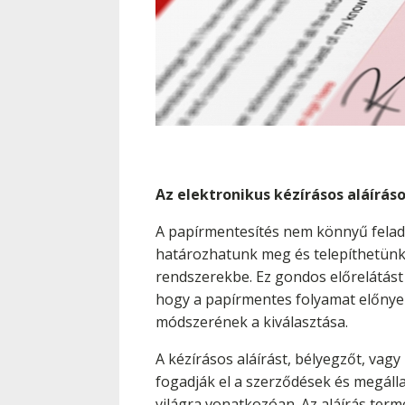
Az elektronikus kézírásos aláírá
A papírmentesítés nem könnyű felada
határozhatunk meg és telepíthetünk a
rendszerekbe. Ez gondos előrelátást 
hogy a papírmentes folyamat előnyei
módszerének a kiválasztása.
A kézírásos aláírást, bélyegzőt, vagy
fogadják el a szerződések és megáll
világra vonatkozóan. Az aláírás term