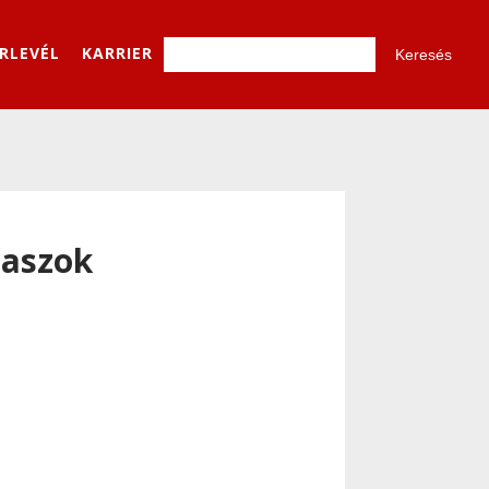
ÍRLEVÉL
KARRIER
laszok