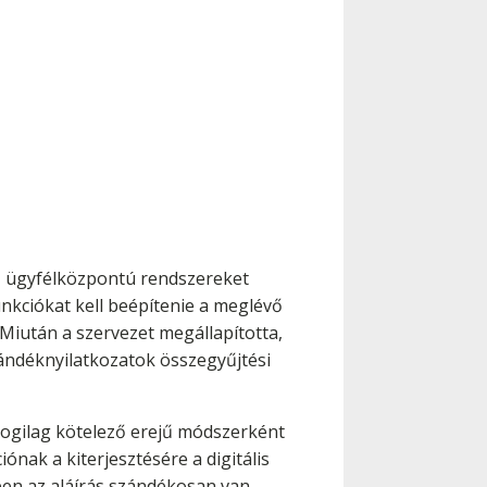
j, ügyfélközpontú rendszereket
unkciókat kell beépítenie a meglévő
 Miután a szervezet megállapította,
zándéknyilatkozatok összegyűjtési
a jogilag kötelező erejű módszerként
nak a kiterjesztésére a digitális
tben az aláírás szándékosan van