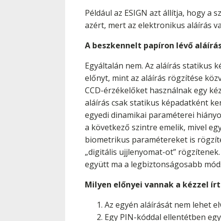
Például az ESIGN azt állítja, hogy a
azért, mert az elektronikus aláírás v
A beszkennelt papíron lévő aláírá
Egyáltalán nem. Az aláírás statikus 
előnyt, mint az aláírás rögzítése k
CCD-érzékelőket használnak egy kézze
aláírás csak statikus képadatként ke
egyedi dinamikai paraméterei hiányo
a következő szintre emelik, mivel egy
biometrikus paramétereket is rögzíte
„digitális ujjlenyomat-ot” rögzítenek
együtt ma a legbiztonságosabb módsz
Milyen előnyei vannak a kézzel í
Az egyén aláírását nem lehet el
Egy PIN-kóddal ellentétben egy 