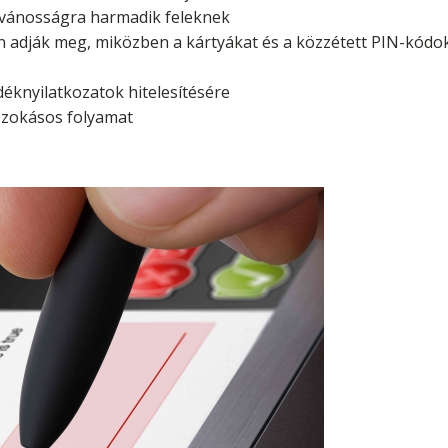
lvánosságra harmadik feleknek
n adják meg, miközben a kártyákat és a közzétett PIN-kódok
déknyilatkozatok hitelesítésére
s szokásos folyamat