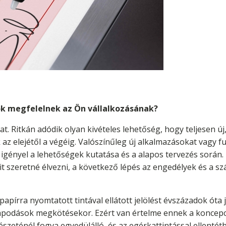
sok megfelelnek az Ön vállalkozásának?
t. Ritkán adódik olyan kivételes lehetőség, hogy teljesen ú
z elejétől a végéig. Valószínűleg új alkalmazásokat vagy f
igényel a lehetőségek kutatása és a alapos tervezés során.
t szeretné élvezni, a következő lépés az engedélyek és a s
 papírra nyomtatott tintával ellátott jelölést évszázadok ót
apodások megkötésekor. Ezért van értelme ennek a koncepció
észeténél fogva egyedülálló, és az egérkattintással ellenté