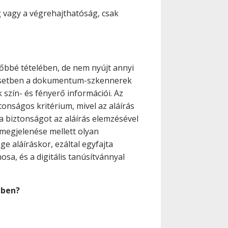
g vagy a végrehajthatóság, csak
tőbbé tételében, de nem nyújt annyi
ső esetben a dokumentum-szkennerek
 szín- és fényerő információi. Az
onságos kritérium, mivel az aláírás
a biztonságot az aláírás elemzésével
s megjelenése mellett olyan
e aláíráskor, ezáltal egyfajta
osa, és a digitális tanúsítvánnyal
mben?