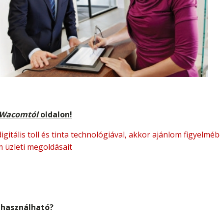
 Wacomtól
oldalon!
igitális toll és tinta technológiával, akkor ajánlom figyelm
üzleti megoldásait
e használható?