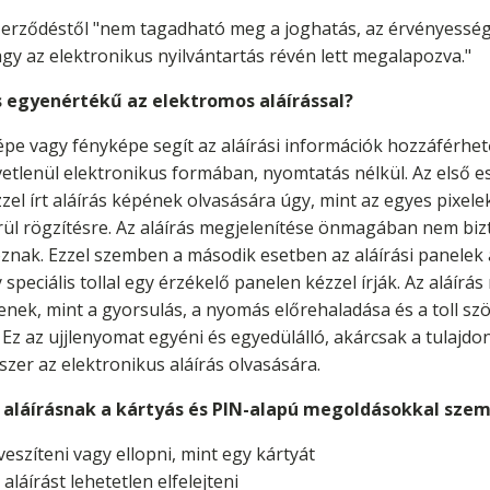
 szerződéstől "nem tagadható meg a joghatás, az érvényessé
agy az elektronikus nyilvántartás révén lett megalapozva."
s egyenértékű az elektromos aláírással?
képe vagy fényképe segít az aláírási információk hozzáférhe
özvetlenül elektronikus formában, nyomtatás nélkül. Az el
l írt aláírás képének olvasására úgy, mint az egyes pixelek
rül rögzítésre. Az aláírás megjelenítése önmagában nem bizt
znak. Ezzel szemben a második esetben az aláírási panelek 
 speciális tollal egy érzékelő panelen kézzel írják. Az aláírá
nek, mint a gyorsulás, a nyomás előrehaladása és a toll szög
. Ez az ujjlenyomat egyéni és egyedülálló, akárcsak a tulajdon
er az elektronikus aláírás olvasására.
rt aláírásnak a kártyás és PIN-alapú megoldásokkal sze
veszíteni vagy ellopni, mint egy kártyát
aláírást lehetetlen elfelejteni