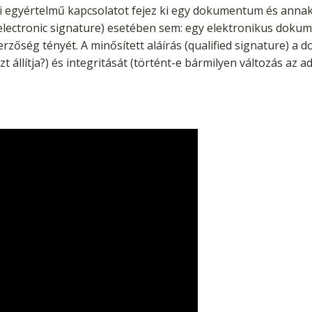
mi egyértelmű kapcsolatot fejez ki egy dokumentum és annak 
(electronic signature) esetében sem: egy elektronikus do
rzőség tényét. A minősített aláírás (qualified signature) a
t állítja?) és integritását (történt-e bármilyen változás az