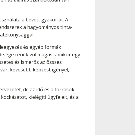
asználata a bevett gyakorlat. A
rendszerek a hagyományos tinta-
hatékonysággal.
beleegyezés és egyéb formák
edtsége rendkívül magas, amikor egy
mészetes és ismerős az összes
avar, kevesebb képzést igényel,
ervezetét, de az idő és a források
ockázatot, kielégíti ügyfeleit, és a