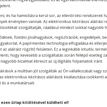
elent.
eni, és ha hamisításra kerül sor, az ellenőrzési rendszerek h
nyek érvényben vannak. Az elektronikus kézírásos aláírási 
iztosítékát szolgáltatják, ráadásul mindezt sokkal nagyobb 
ődések, fizetési jóváhagyások, regisztrációk, engedélyek, 
t gyakorlat. A papírmentes technológia elfogadása és elterj
t az aláírást rögzítő felületen. Ez a leginkább intuitív, ter
lenti, hogy kevesebb a szolgáltatás során fellépő esetleg z
nagyobb bizalmat ébreszt az új digitális folyamatok iránt.
áírások a múltban jól szolgálták az Ön vállalkozását vagy sz
az elektronikus kézírásos aláírások kiválasztása csökkenti a k
t és a munkatársait.
ezen űrlap kitöltésével küldheti el!