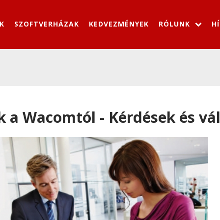
K
SZOFTVERHÁZAK
KEDVEZMÉNYEK
RÓLUNK
H
k a Wacomtól - Kérdések és vá