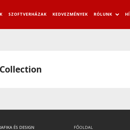
K
SZOFTVERHÁZAK
KEDVEZMÉNYEK
RÓLUNK
H
Collection
AFIKA ÉS DESIGN
FŐOLDAL