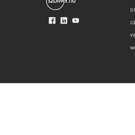
D
Ü
VI
W