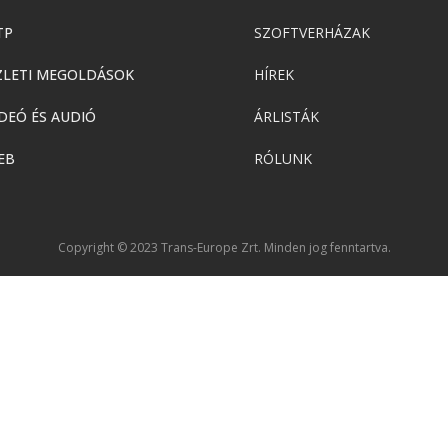
TP
SZOFTVERHÁZAK
ZLETI MEGOLDÁSOK
HÍREK
DEÓ ÉS AUDIÓ
ÁRLISTÁK
EB
RÓLUNK
Copyright © 2023 Trans-Europe Zrt. Minden jog fenntartva.