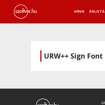
HÍREK
ÁRLISTÁ
URW++ Sign Font 
GR