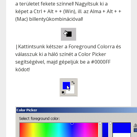
a területet fekete színnel! Nagyítsuk ki a
képet a
Ctrl
+
Alt
+
+
(Win), ill. az
Alma
+
Alt
+
+
(Mac) billentyûkombinációval!
|Kattintsunk kétszer a Foreground Colorra és
válasszuk ki a háló színét a Color Picker
segítségével, majd gépeljük be a #0000FF
kódot!