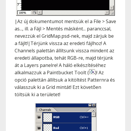
|Az új dokumentumot mentsük el a File > Save
as..., ill. a Fájl > Mentés másként... paranccsal,
nevezzük el GridMap.psd-nek, majd zárjuk be
a fájlt!|Térjünk vissza az eredeti fájlhoz! A
Channels palettán állítsunk vissza mindent az
eredeti állapotba, tehát RGB-re, majd térjünk
át a Layers panelre! A háló elkészítéséhez
alkalmazzuk a Paintbucket Toolt (
)! Az
opció palettán állítsuk a kitöltést Patternra és
válasszuk ki a Grid mintát! Ezt követõen
töltsük ki a területet!