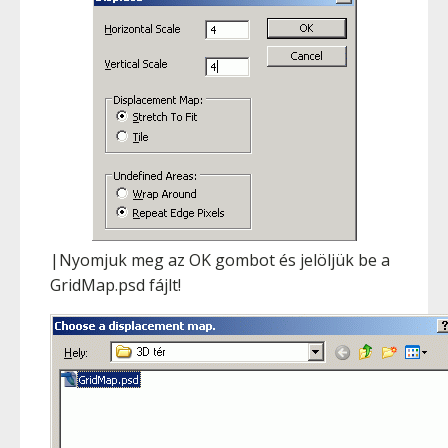
|Nyomjuk meg az OK gombot és jelöljük be a
GridMap.psd fájlt!