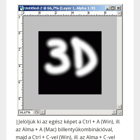
|Jelöljük ki az egész képet a
Ctrl
+
A
(Win), ill.
az
Alma
+
A
(Mac) billentyûkombinációval,
majd a
Ctrl
+
C
-vel (Win), ill. az
Alma
+
C
-vel