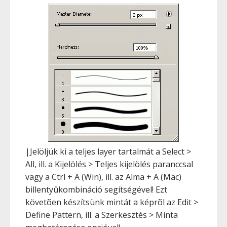
|Jelöljük ki a teljes layer tartalmát a Select >
All, ill. a Kijelölés > Teljes kijelölés paranccsal
vagy a
Ctrl
+
A
(Win), ill. az
Alma
+
A
(Mac)
billentyûkombináció segítségével! Ezt
követõen készítsünk mintát a képrõl az Edit >
Define Pattern, ill. a Szerkesztés > Minta