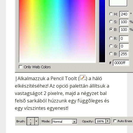
|Alkalmazzuk a Pencil Toolt (
) a háló
elkészítéséhez! Az opció palettán állítsuk a
vastagságot 2 pixelre, majd a négyzet bal
felsõ sarkából húzzunk egy függõleges és
egy vízszintes egyenest!