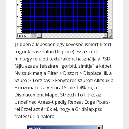
|Ebben a lépésben egy kevésbé ismert filtert
fogunk használni (Displace). Ez a szûrõ
mintegy felületi textúraként használja a PSD
fájlt, azaz a felszínre "görbíti, simítja" a képet.
Nyissuk meg a Filter > Distort > Displace, ill. a
Szûrõ > Torzítás > Fénytörés szûrõt! Állítsuk a
Horizonal és a Vertical Scale-t 4%-ra, a
Displacement Mapet Stretch To Fitre, az
Undefined Areas-t pedig Repeat Edge Pixels-
re! Ezzel azt érjük el, hogy a GridMap.psd
"ráfeszül" a hálóra.