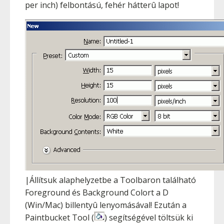
per inch) felbontású, fehér hátterû lapot!
|Állítsuk alaphelyzetbe a Toolbaron található
Foreground és Background Colort a
D
(Win/Mac) billentyû lenyomásával! Ezután a
Paintbucket Tool (
) segítségével töltsük ki