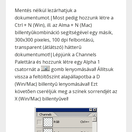
Mentés nélkül lezárhatjuk a
dokumentumot.|Most pedig hozzunk létre a
Ctrl
+
N
(Win), ill. az
Alma
+
N
(Mac)
billentyûkombináció segítségével egy másik,
300x300 pixeles, 100 dpi felbontású,
transparent (átlátszó) hátterû
dokumentumot!|Lépjünk a Channels
Palettára és hozzunk létre egy Alpha 1
csatornát a
gomb lenyomásával! Állítsuk
vissza a feltöltõszínt alapállapotba a
D
(Win/Mac) billentyû lenyomásával! Ezt
követõen cseréljük meg a színek sorrendjét az
X
(Win/Mac) billentyûvel!