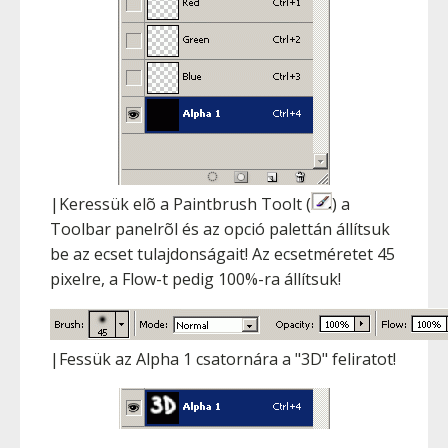
|Keressük elõ a Paintbrush Toolt (
) a
Toolbar panelrõl és az opció palettán állítsuk
be az ecset tulajdonságait! Az ecsetméretet 45
pixelre, a Flow-t pedig 100%-ra állítsuk!
|Fessük az Alpha 1 csatornára a "3D" feliratot!