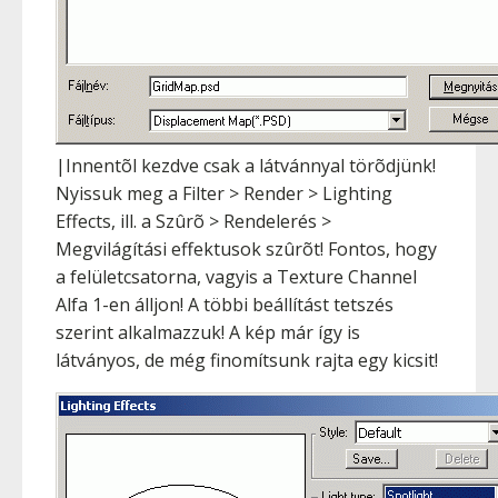
|Innentõl kezdve csak a látvánnyal törõdjünk!
Nyissuk meg a Filter > Render > Lighting
Effects, ill. a Szûrõ > Rendelerés >
Megvilágítási effektusok szûrõt! Fontos, hogy
a felületcsatorna, vagyis a Texture Channel
Alfa 1-en álljon! A többi beállítást tetszés
szerint alkalmazzuk! A kép már így is
látványos, de még finomítsunk rajta egy kicsit!