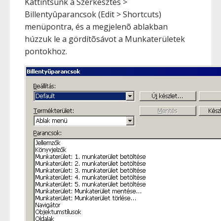
Kattintsunk a Szerkesztés >
Billentyûparancsok (Edit > Shortcuts)
menüpontra, és a megjelenõ ablakban
húzzuk le a gördítõsávot a Munkaterületek
pontokhoz.