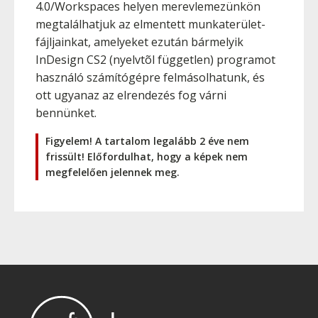
4.0/Workspaces helyen merevlemezünkön
megtalálhatjuk az elmentett munkaterület-
fájljainkat, amelyeket ezután bármelyik
InDesign CS2 (nyelvtõl független) programot
használó számítógépre felmásolhatunk, és
ott ugyanaz az elrendezés fog várni
bennünket.
Figyelem! A tartalom legalább 2 éve nem
frissült! Előfordulhat, hogy a képek nem
megfelelően jelennek meg.