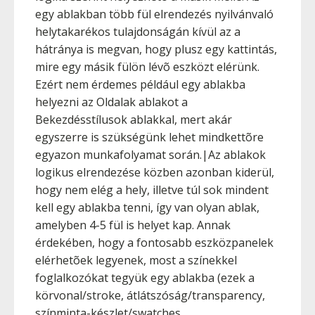
egy ablakban több fül elrendezés nyilvánvaló
helytakarékos tulajdonságán kívül az a
hátránya is megvan, hogy plusz egy kattintás,
mire egy másik fülön lévõ eszközt elérünk.
Ezért nem érdemes például egy ablakba
helyezni az Oldalak ablakot a
Bekezdésstílusok ablakkal, mert akár
egyszerre is szükségünk lehet mindkettõre
egyazon munkafolyamat során.|Az ablakok
logikus elrendezése közben azonban kiderül,
hogy nem elég a hely, illetve túl sok mindent
kell egy ablakba tenni, így van olyan ablak,
amelyben 4-5 fül is helyet kap. Annak
érdekében, hogy a fontosabb eszközpanelek
elérhetõek legyenek, most a színekkel
foglalkozókat tegyük egy ablakba (ezek a
körvonal/stroke, átlátszóság/transparency,
színminta-készlet/swatches,