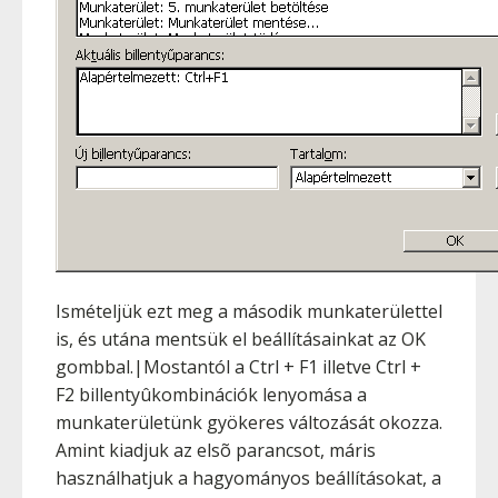
Ismételjük ezt meg a második munkaterülettel
is, és utána mentsük el beállításainkat az OK
gombbal.|Mostantól a
Ctrl
+
F1
illetve
Ctrl
+
F2
billentyûkombinációk lenyomása a
munkaterületünk gyökeres változását okozza.
Amint kiadjuk az elsõ parancsot, máris
használhatjuk a hagyományos beállításokat, a