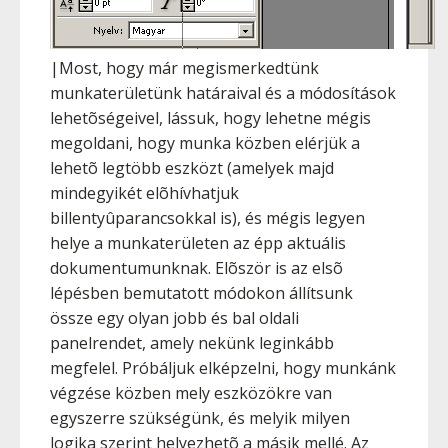
|Most, hogy már megismerkedtünk
munkaterületünk határaival és a módosítások
lehetõségeivel, lássuk, hogy lehetne mégis
megoldani, hogy munka közben elérjük a
lehetõ legtöbb eszközt (amelyek majd
mindegyikét elõhívhatjuk
billentyûparancsokkal is), és mégis legyen
helye a munkaterületen az épp aktuális
dokumentumunknak. Elõször is az elsõ
lépésben bemutatott módokon állítsunk
össze egy olyan jobb és bal oldali
panelrendet, amely nekünk leginkább
megfelel. Próbáljuk elképzelni, hogy munkánk
végzése közben mely eszközökre van
egyszerre szükségünk, és melyik milyen
logika szerint helyezhetõ a másik mellé. Az