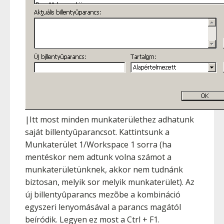
|Itt most minden munkaterülethez adhatunk
saját billentyûparancsot. Kattintsunk a
Munkaterület 1/Workspace 1 sorra (ha
mentéskor nem adtunk volna számot a
munkaterületünknek, akkor nem tudnánk
biztosan, melyik sor melyik munkaterület). Az
új billentyûparancs mezõbe a kombináció
egyszeri lenyomásával a parancs magától
beíródik. Legyen ez most a
Ctrl
+
F1
.