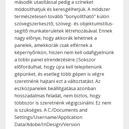
második utasítással pedig a színeket
módosíthatjuk és keresgélhetjük. A módszer
természetesen tovább "bonyolítható" külön
szövegszerkesztõ, szöveg- és objektumstílus-
segítõ munkaterületek létrehozásával. Ennek
nagy elõnye, hogy akkorák lehetnek a
panelek, amekkorák csak elférnek a
képernyõnkön, hiszen nem kell odafigyelnünk
a többi panel elrendezésére.|Sokszor
elõfordulhat, hogy újra kell telepítenünk
gépünket, és esetleg több gépen is végre
szeretnénk hajtani ezt a változtatást. Az
eszközpanelek beállítgatása azonban
hosszadalmas feladat, nem biztos, hogy
többször is szeretnénk végigcsinálni. Ez nem
is szükséges. A C:/Documents and
Settings/Username/Application
Data/Adobe/InDesign/Version