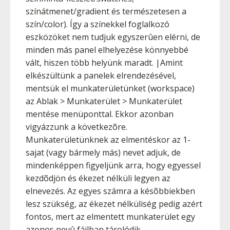
színátmenet/gradient és természetesen a
szín/color). Így a színekkel foglalkozó
eszközöket nem tudjuk egyszerûen elérni, de
minden más panel elhelyezése könnyebbé
vált, hiszen több helyünk maradt. |Amint
elkészültünk a panelek elrendezésével,
mentsük el munkaterületünket (workspace)
az Ablak > Munkaterület > Munkaterület
mentése menüponttal. Ekkor azonban
vigyázzunk a következõre.
Munkaterületünknek az elmentéskor az 1-
sajat (vagy bármely más) nevet adjuk, de
mindenképpen figyeljünk arra, hogy egyessel
kezdõdjön és ékezet nélküli legyen az
elnevezés. Az egyes számra a késõbbiekben
lesz szükség, az ékezet nélküliség pedig azért
fontos, mert az elmentett munkaterület egy
azonos nevû fájlban tárolódik