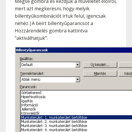
Mégse gombra és kezdjük a mûveletet elölrõl,
mert azt megkeresni, hogy melyik
billentyûkombinációt írtuk felül, igencsak
nehéz.|A beírt billentyûparancsot a
Hozzárendelés gombra kattintva
"aktiválhatjuk".