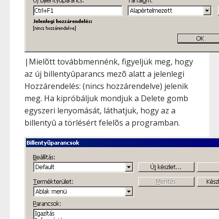
|Mielõtt továbbmennénk, figyeljük meg, hogy
az új billentyûparancs mezõ alatt a jelenlegi
Hozzárendelés: (nincs hozzárendelve) jelenik
meg. Ha kipróbáljuk mondjuk a
Delete
gomb
egyszeri lenyomását, láthatjuk, hogy az a
billentyû a törlésért felelõs a programban.