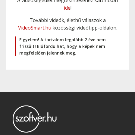
A videosegédlet megtekintéséhez kattintson
ide
!
További videók, élethű válaszok a
VideoSmart.hu
közösségi videótipp-oldalon.
Figyelem! A tartalom legalább 2 éve nem
frissült! Előfordulhat, hogy a képek nem
megfelelően jelennek meg.