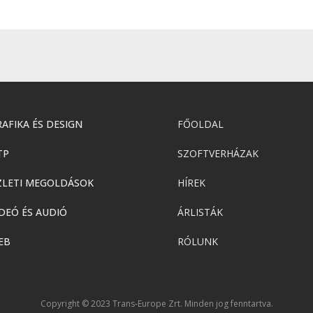
AFIKA ÉS DESIGN
FŐOLDAL
TP
SZOFTVERHÁZAK
ZLETI MEGOLDÁSOK
HÍREK
DEÓ ÉS AUDIÓ
ÁRLISTÁK
EB
RÓLUNK
Copyright © 2023 Trans-Europe Zrt. Minden jog fenntartva.