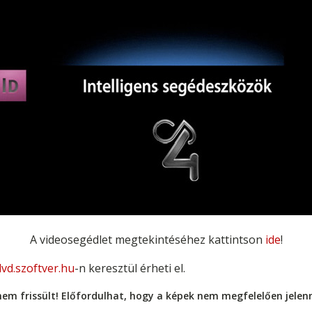
A videosegédlet megtekintéséhez kattintson
ide
!
dvd.szoftver.hu
-n keresztül érheti el.
nem frissült! Előfordulhat, hogy a képek nem megfelelően jele