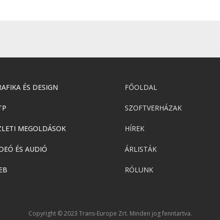
AFIKA ÉS DESIGN
FŐOLDAL
TP
SZOFTVERHÁZAK
ZLETI MEGOLDÁSOK
HÍREK
DEÓ ÉS AUDIÓ
ÁRLISTÁK
EB
RÓLUNK
Copyright © 2023 Trans-Europe Zrt. Minden jog fenntartva.