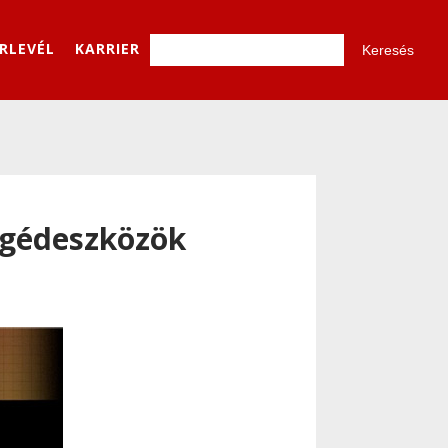
ÍRLEVÉL
KARRIER
segédeszközök