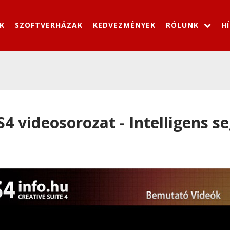
K
SZOFTVERHÁZAK
KEDVEZMÉNYEK
RÓLUNK
H
4 videosorozat - Intelligens 