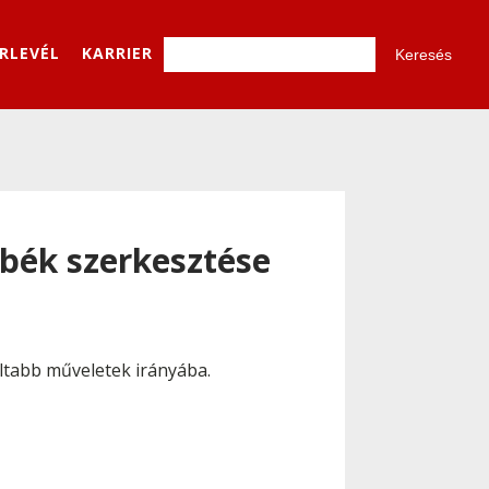
ÍRLEVÉL
KARRIER
örbék szerkesztése
tabb műveletek irányába.