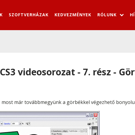
K
SZOFTVERHÁZAK
KEDVEZMÉNYEK
RÓLUNK
H
CS3 videosorozat - 7. rész - G
ve most már továbbmegyünk a görbékkel végezhető bonyolul