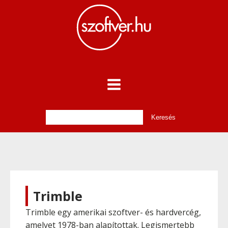
Trimble
Trimble egy amerikai szoftver- és hardvercég,
amelyet 1978-ban alapítottak. Legismertebb