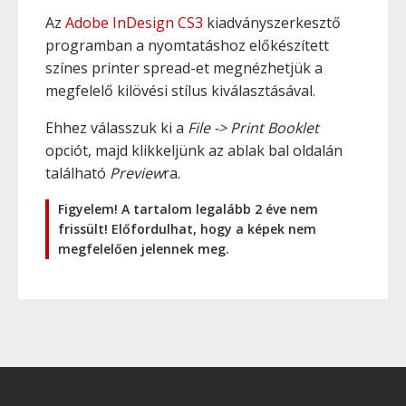
Az
Adobe InDesign CS3
kiadványszerkesztő
programban a nyomtatáshoz előkészített
színes printer spread-et megnézhetjük a
megfelelő kilövési stílus kiválasztásával.
Ehhez válasszuk ki a
File -> Print Booklet
opciót, majd klikkeljünk az ablak bal oldalán
található
Preview
ra.
Figyelem! A tartalom legalább 2 éve nem
frissült! Előfordulhat, hogy a képek nem
megfelelően jelennek meg.