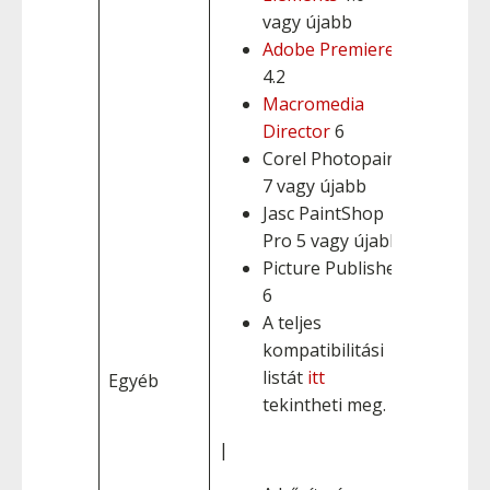
vagy újabb
Adobe Premiere
4.2
Macromedia
Director
6
Corel Photopaint
7 vagy újabb
Jasc PaintShop
Pro 5 vagy újabb
Picture Publisher
6
A teljes
kompatibilitási
listát
itt
Egyéb
tekintheti meg.
|