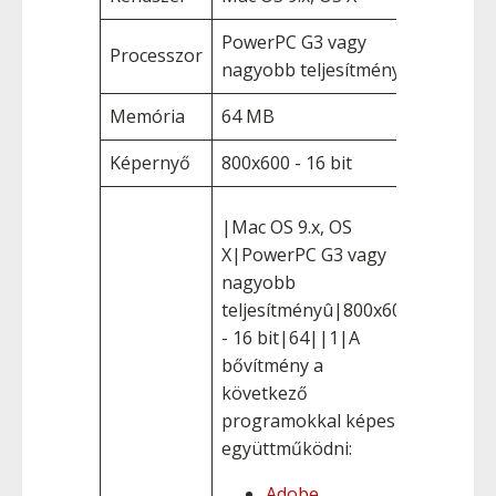
PowerPC G3 vagy
Processzor
nagyobb teljesítményû
Memória
64 MB
Képernyő
800x600 - 16 bit
|Mac OS 9.x, OS
X|PowerPC G3 vagy
nagyobb
teljesítményû|800x600
- 16 bit|64||1|A
bővítmény a
következő
programokkal képes
együttműködni:
Adobe