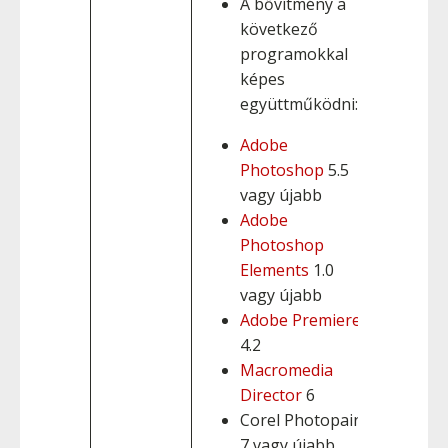
A bővítmény a
következő
programokkal
képes
együttműködni:
Adobe
Photoshop
5.5
vagy újabb
Adobe
Photoshop
Elements
1.0
vagy újabb
Adobe Premiere
4.2
Macromedia
Director
6
Corel Photopaint
7 vagy újabb