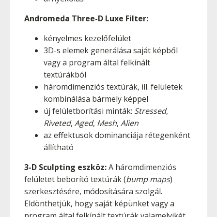
Andromeda Three-D Luxe Filter:
kényelmes kezelőfelület
3D-s elemek generálása saját képből
vagy a program által felkínált
textúrákból
háromdimenziós textúrák, ill. felületek
kombinálása bármely képpel
új felületborítási minták:
Stressed
,
Riveted
,
Aged
,
Mesh
,
Alien
az effektusok dominanciája rétegenként
állítható
3-D Sculpting eszköz:
A háromdimenziós
felületet beborító textúrák (
bump maps
)
szerkesztésére, módosítására szolgál.
Eldönthetjük, hogy saját képünket vagy a
program által felkínált textúrák valamelyikét