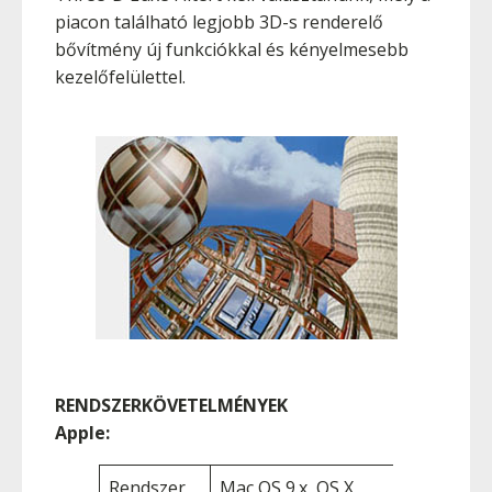
piacon található legjobb 3D-s renderelő
bővítmény új funkciókkal és kényelmesebb
kezelőfelülettel.
RENDSZERKÖVETELMÉNYEK
Apple:
Rendszer
Mac OS 9.x, OS X