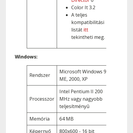
Director
6
Color It 3.2
A teljes
kompatibilitási
listát
itt
tekintheti meg.
Windows:
Microsoft Windows 98,
Rendszer
ME, 2000, XP
Intel Pentium II 200
Processzor
MHz vagy nagyobb
teljesítményû
Memória
64 MB
Képernyő
800x600 - 16 bit