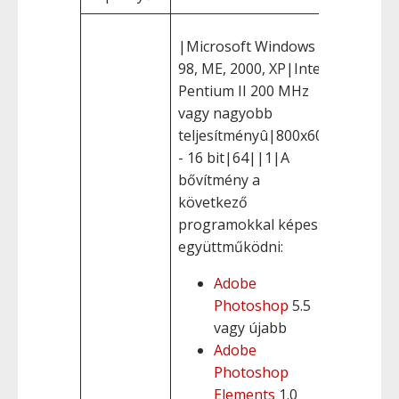
|Microsoft Windows
98, ME, 2000, XP|Intel
Pentium II 200 MHz
vagy nagyobb
teljesítményû|800x600
- 16 bit|64||1|A
bővítmény a
következő
programokkal képes
együttműködni:
Adobe
Photoshop
5.5
vagy újabb
Adobe
Photoshop
Elements
1.0