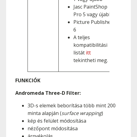
Jasc PaintShop
Pro 5 vagy újabb
Picture Publisher
6
A teljes
kompatibilitási
listát
itt
tekintheti meg.
FUNKCIÓK
Andromeda Three-D Filter:
3D-s elemek beborítása több mint 200
minta alapján (
surface wrapping
)
kép és felület módosítása
nézőpont módosítása
árnyékolás