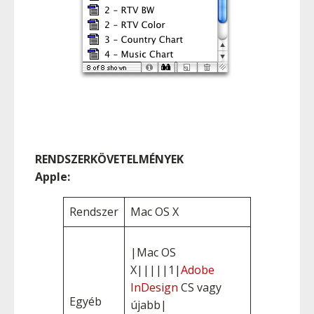
RENDSZERKÖVETELMÉNYEK
Apple:
Rendszer
Mac OS X
|Mac OS
X|||||1|
Adobe
InDesign
CS vagy
Egyéb
újabb|