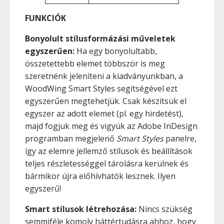
FUNKCIÓK
Bonyolult stílusformázási műveletek
egyszerűen:
Ha egy bonyolultabb,
összetettebb elemet többször is meg
szeretnénk jeleníteni a kiadványunkban, a
WoodWing Smart Styles segítségével ezt
egyszerűen megtehetjük. Csak készítsük el
egyszer az adott elemet (pl. egy hirdetést),
majd fogjuk meg és vigyük az Adobe InDesign
programban megjelenő
Smart Styles
panelre,
így az elemre jellemző stílusok és beállítások
teljes részletességgel tárolásra kerülnek és
bármikor újra előhívhatók lesznek. Ilyen
egyszerű!
Smart stílusok létrehozása:
Nincs szükség
semmiféle komoly háttértudásra ahhoz, hogy