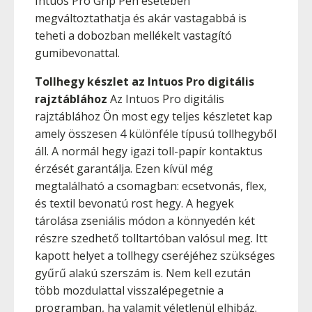
Intuos Pro Grip Pen esetében
megváltoztathatja és akár vastagabbá is
teheti a dobozban mellékelt vastagító
gumibevonattal.
Tollhegy készlet az Intuos Pro digitális
rajztáblához
Az Intuos Pro digitális
rajztáblához Ön most egy teljes készletet kap
amely összesen 4 különféle típusú tollhegyből
áll. A normál hegy igazi toll-papír kontaktus
érzését garantálja. Ezen kívül még
megtalálható a csomagban: ecsetvonás, flex,
és textil bevonatú rost hegy. A hegyek
tárolása zseniális módon a könnyedén két
részre szedhető tolltartóban valósul meg. Itt
kapott helyet a tollhegy cseréjéhez szükséges
gyűrű alakú szerszám is. Nem kell ezután
több mozdulattal visszalépegetnie a
programban, ha valamit véletlenül elhibáz.