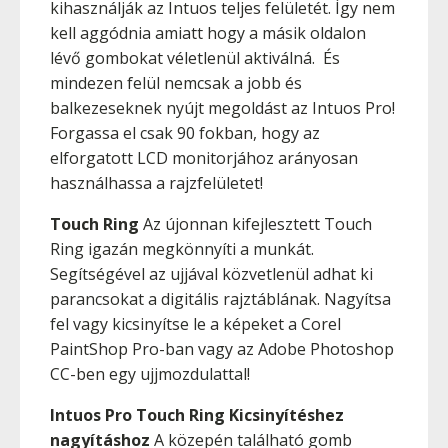
kihasználják az Intuos teljes felületét. Így nem
kell aggódnia amiatt hogy a másik oldalon
lévő gombokat véletlenül aktiválná. És
mindezen felül nemcsak a jobb és
balkezeseknek nyújt megoldást az Intuos Pro!
Forgassa el csak 90 fokban, hogy az
elforgatott LCD monitorjához arányosan
használhassa a rajzfelületet!
Touch Ring
Az újonnan kifejlesztett Touch
Ring igazán megkönnyíti a munkát.
Segítségével az ujjával közvetlenül adhat ki
parancsokat a digitális rajztáblának. Nagyítsa
fel vagy kicsinyítse le a képeket a Corel
PaintShop Pro-ban vagy az Adobe Photoshop
CC-ben egy ujjmozdulattal!
Intuos Pro Touch Ring Kicsinyítéshez
nagyításhoz
A közepén található gomb