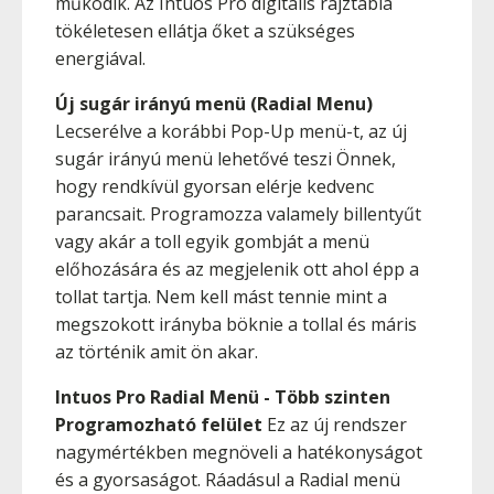
működik. Az Intuos Pro digitális rajztábla
tökéletesen ellátja őket a szükséges
energiával.
Új sugár irányú menü (Radial Menu)
Lecserélve a korábbi Pop-Up menü-t, az új
sugár irányú menü lehetővé teszi Önnek,
hogy rendkívül gyorsan elérje kedvenc
parancsait. Programozza valamely billentyűt
vagy akár a toll egyik gombját a menü
előhozására és az megjelenik ott ahol épp a
tollat tartja. Nem kell mást tennie mint a
megszokott irányba böknie a tollal és máris
az történik amit ön akar.
Intuos Pro Radial Menü - Több szinten
Programozható felület
Ez az új rendszer
nagymértékben megnöveli a hatékonyságot
és a gyorsaságot. Ráadásul a Radial menü