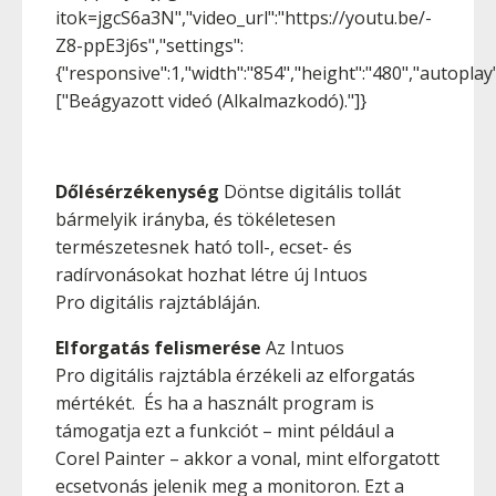
itok=jgcS6a3N","video_url":"https://youtu.be/-
Z8-ppE3j6s","settings":
{"responsive":1,"width":"854","height":"480","autopla
["Beágyazott videó (Alkalmazkodó)."]}
Dőlésérzékenység
Döntse digitális tollát
bármelyik irányba, és tökéletesen
természetesnek ható toll-, ecset- és
radírvonásokat hozhat létre új Intuos
Pro digitális rajztábláján.
Elforgatás felismerése
Az Intuos
Pro digitális rajztábla érzékeli az elforgatás
mértékét. És ha a használt program is
támogatja ezt a funkciót – mint például a
Corel Painter – akkor a vonal, mint elforgatott
ecsetvonás jelenik meg a monitoron. Ezt a