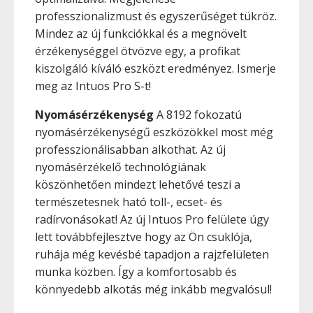
professzionalizmust és egyszerűséget tükröz.
Mindez az új funkciókkal és a megnövelt
érzékenységgel ötvözve egy, a profikat
kiszolgáló kíváló eszközt eredményez. Ismerje
meg az Intuos Pro S-t!
Nyomásérzékenység
A 8192 fokozatú
nyomásérzékenységű eszközökkel most még
professzionálisabban alkothat. Az új
nyomásérzékelő technológiának
köszönhetően mindezt lehetővé teszi a
természetesnek ható toll-, ecset- és
radírvonásokat! Az új Intuos Pro felülete úgy
lett továbbfejlesztve hogy az Ön csuklója,
ruhája még kevésbé tapadjon a rajzfelületen
munka közben. Így a komfortosabb és
könnyedebb alkotás még inkább megvalósul!