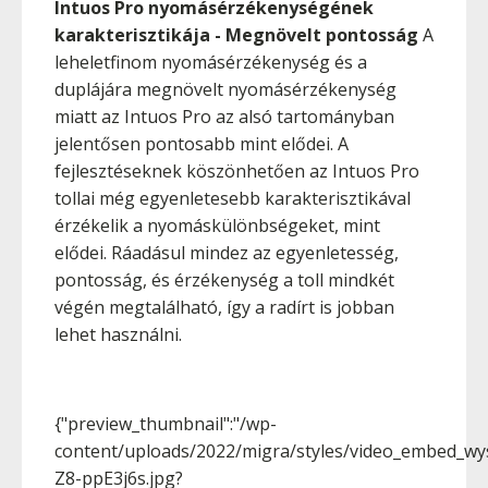
Intuos Pro nyomásérzékenységének
karakterisztikája - Megnövelt pontosság
A
leheletfinom nyomásérzékenység és a
duplájára megnövelt nyomásérzékenység
miatt az Intuos Pro az alsó tartományban
jelentősen pontosabb mint elődei. A
fejlesztéseknek köszönhetően az Intuos Pro
tollai még egyenletesebb karakterisztikával
érzékelik a nyomáskülönbségeket, mint
elődei. Ráadásul mindez az egyenletesség,
pontosság, és érzékenység a toll mindkét
végén megtalálható, így a radírt is jobban
lehet használni.
{"preview_thumbnail":"/wp-
content/uploads/2022/migra/styles/video_embed_wys
Z8-ppE3j6s.jpg?