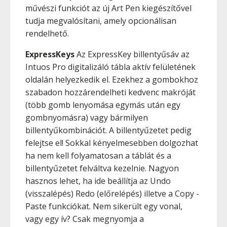
művészi funkciót az új Art Pen kiegészítővel
tudja megvalósítani, amely opcionálisan
rendelhető.
ExpressKeys
Az ExpressKey billentyűsáv az
Intuos Pro digitalizáló tábla aktív felületének
oldalán helyezkedik el. Ezekhez a gombokhoz
szabadon hozzárendelheti kedvenc makróját
(több gomb lenyomása egymás után egy
gombnyomásra) vagy bármilyen
billentyűkombinációt. A billentyűzetet pedig
felejtse el! Sokkal kényelmesebben dolgozhat
ha nem kell folyamatosan a táblát és a
billentyűzetet felváltva kezelnie. Nagyon
hasznos lehet, ha ide beállítja az Undo
(visszalépés) Redo (előrelépés) illetve a Copy -
Paste funkciókat. Nem sikerült egy vonal,
vagy egy ív? Csak megnyomja a