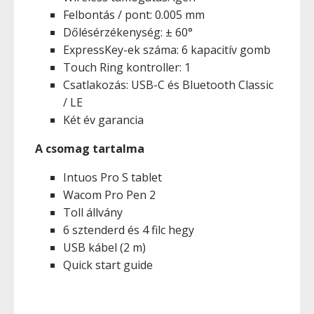
Felbontás / pont: 0.005 mm
Dőlésérzékenység: ± 60°
ExpressKey-ek száma: 6 kapacitív gomb
Touch Ring kontroller: 1
Csatlakozás: USB-C és Bluetooth Classic
/ LE
Két év garancia
A csomag tartalma
Intuos Pro S tablet
Wacom Pro Pen 2
Toll állvány
6 sztenderd és 4 filc hegy
USB kábel (2 m)
Quick start guide