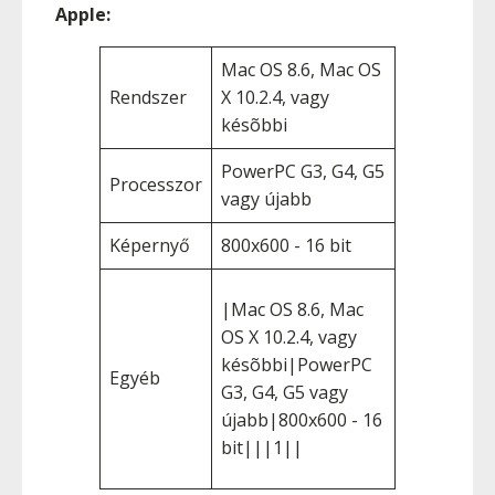
Apple:
Mac OS 8.6, Mac OS
Rendszer
X 10.2.4, vagy
késõbbi
PowerPC G3, G4, G5
Processzor
vagy újabb
Képernyő
800x600 - 16 bit
|Mac OS 8.6, Mac
OS X 10.2.4, vagy
késõbbi|PowerPC
Egyéb
G3, G4, G5 vagy
újabb|800x600 - 16
bit|||1||