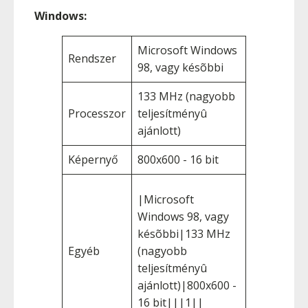
Windows:
Microsoft Windows
Rendszer
98, vagy késõbbi
133 MHz (nagyobb
Processzor
teljesítményû
ajánlott)
Képernyő
800x600 - 16 bit
|Microsoft
Windows 98, vagy
késõbbi|133 MHz
Egyéb
(nagyobb
teljesítményû
ajánlott)|800x600 -
16 bit|||1||