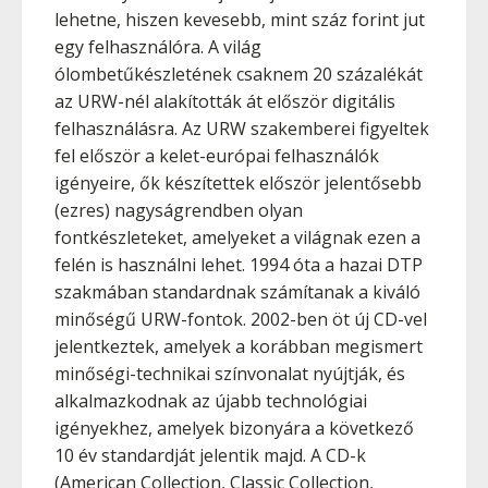
lehetne, hiszen kevesebb, mint száz forint jut
egy felhasználóra. A világ
ólombetűkészletének csaknem 20 százalékát
az URW-nél alakították át először digitális
felhasználásra. Az URW szakemberei figyeltek
fel először a kelet-európai felhasználók
igényeire, ők készítettek először jelentősebb
(ezres) nagyságrendben olyan
fontkészleteket, amelyeket a világnak ezen a
felén is használni lehet. 1994 óta a hazai DTP
szakmában standardnak számítanak a kiváló
minőségű URW-fontok. 2002-ben öt új CD-vel
jelentkeztek, amelyek a korábban megismert
minőségi-technikai színvonalat nyújtják, és
alkalmazkodnak az újabb technológiai
igényekhez, amelyek bizonyára a következő
10 év standardját jelentik majd. A CD-k
(American Collection, Classic Collection,