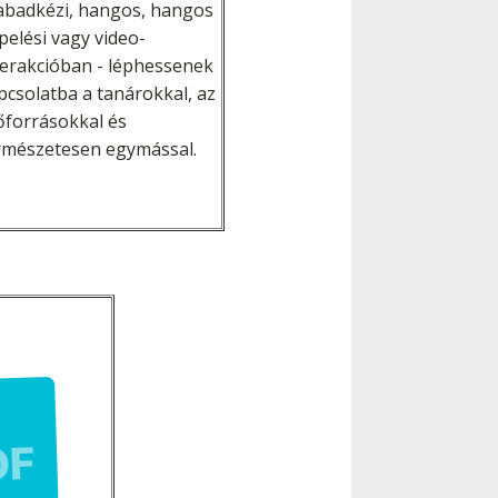
abadkézi, hangos, hangos
pelési vagy video-
terakcióban - léphessenek
pcsolatba a tanárokkal, az
őforrásokkal és
rmészetesen egymással.