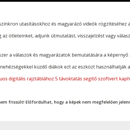
inkron utasításokhoz és magyarázó videók rögzítéséhez a
az ötleteinket, adjunk útmutatást, visszajelzést vagy vála
zer a válaszok és magyarázatok bemutatására a képernyő za
nehézségekkel küzdő diákok ezt az eszközt használhatják a
digitális rajztáblához 5 távoktatás segítő szoftvert kaph
nem frissült! Előfordulhat, hogy a képek nem megfelelően jele