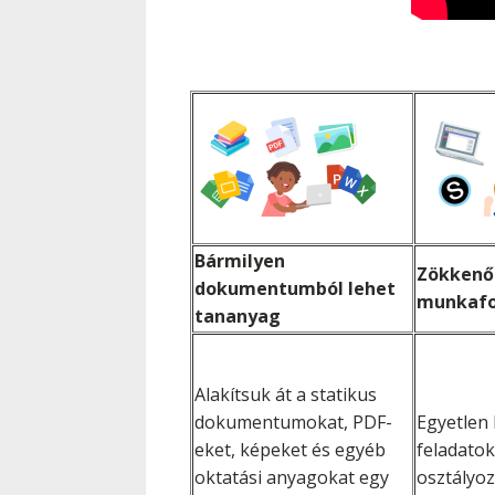
Bármilyen
Zökken
dokumentumból lehet
munkaf
tananyag
Alakítsuk át a statikus
dokumentumokat, PDF-
Egyetlen 
eket, képeket és egyéb
feladatok
oktatási anyagokat egy
osztályoz