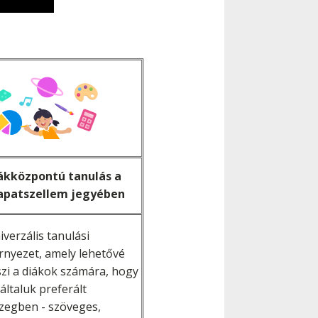
ákközpontú tanulás a
apatszellem jegyében
iverzális tanulási
rnyezet, amely lehetővé
szi a diákok számára, hogy
 általuk preferált
zegben - szöveges,