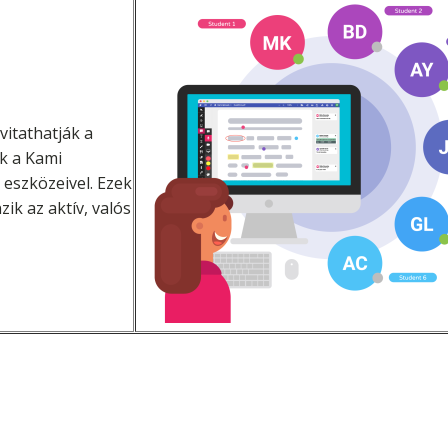
vitathatják a
k a Kami
eszközeivel. Ezek
k az aktív, valós