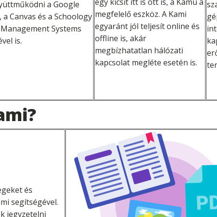
egy kicsit itt is ott is, a Kamu a
yüttműködni a Google
sz
megfelelő eszköz. A Kami
, a Canvas és a Schoology
gé
egyaránt jól teljesít online és
 Management Systems
in
offline is, akár
vel is.
ka
megbízhatatlan hálózati
er
kapcsolat megléte esetén is.
te
ami?
egeket és
i segítségével.
k jegyzetelni