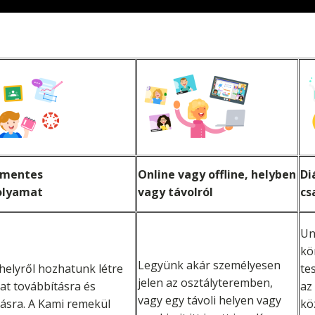
őmentes
Online vagy offline, helyben
Di
olyamat
vagy távolról
cs
Un
kö
Legyünk akár személyesen
helyről hozhatunk létre
te
jelen az osztályteremben,
at továbbításra és
az
vagy egy távoli helyen vagy
ásra. A Kami remekül
kö