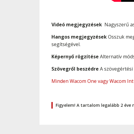
Videó megjegyzések
Nagyszerű asz
Hangos megjegyzések
Osszuk meg 
segítségével.
Képernyő rögzítése
Alternatív móds
Szövegről beszédre
A szövegértési 
Minden Wacom One vagy Wacom Intuos 
Figyelem! A tartalom legalább 2 éve 