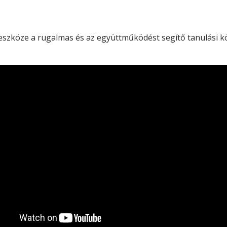
i eszköze a rugalmas és az együttműködést segítő tanulási k