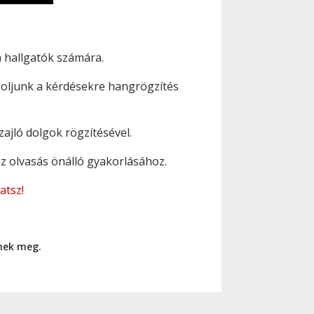
 hallgatók számára.
szoljunk a kérdésekre hangrögzítés
jló dolgok rögzítésével.
z olvasás önálló gyakorlásához.
atsz!
nnek meg.