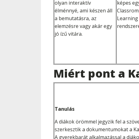
olyan interaktív
képes eg
élménnyé, ami készen áll
Classrom
a bemutatásra, az
Learning
elemzésre vagy akár egy
rendszeré
jó ízű vitára.
Miért pont a K
Tanulás
A diákok örömmel jegyzik fel a szöv
szerkesztik a dokumentumokat a Kam
A gyerekbarát alkalmazással a diáko