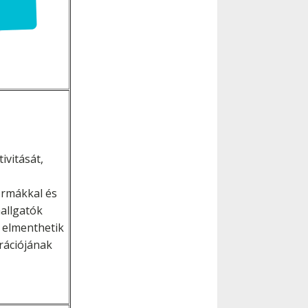
ivitását,
ormákkal és
allgatók
 elmenthetik
rációjának