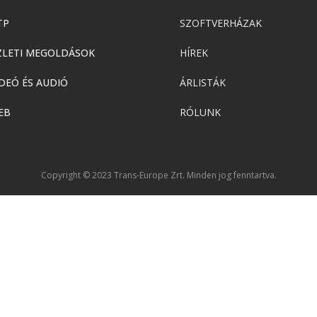
TP
SZOFTVERHÁZAK
ZLETI MEGOLDÁSOK
HÍREK
DEÓ ÉS AUDIÓ
ÁRLISTÁK
EB
RÓLUNK
Copyright © 2023 Trans-Europe Zrt. Minden jog fenntartva.