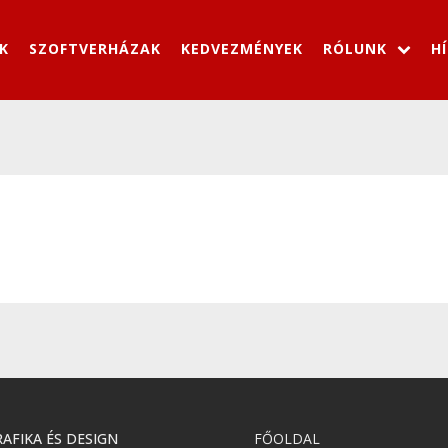
K
SZOFTVERHÁZAK
KEDVEZMÉNYEK
RÓLUNK
H
AFIKA ÉS DESIGN
FŐOLDAL