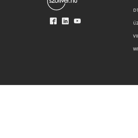
D
Ü
VI
W