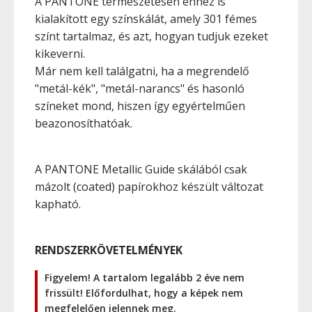
A PANTONE természetesen ehhez is
kialakított egy színskálát, amely 301 fémes
színt tartalmaz, és azt, hogyan tudjuk ezeket
kikeverni.
Már nem kell találgatni, ha a megrendelő
"metál-kék", "metál-narancs" és hasonló
színeket mond, hiszen így egyértelműen
beazonosíthatóak.
A PANTONE Metallic Guide skálából csak
mázolt (coated) papírokhoz készült változat
kapható.
RENDSZERKÖVETELMÉNYEK
Figyelem! A tartalom legalább 2 éve nem
frissült! Előfordulhat, hogy a képek nem
megfelelően jelennek meg.