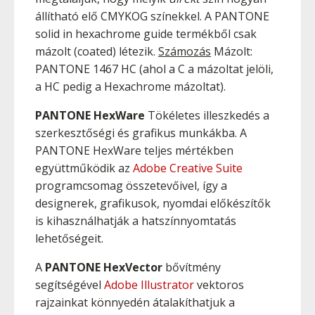
állítható elő CMYKOG színekkel. A PANTONE
solid in hexachrome guide termékből csak
mázolt (coated) létezik.
Számozás
Mázolt:
PANTONE 1467 HC (ahol a C a mázoltat jelöli,
a HC pedig a Hexachrome mázoltat).
PANTONE HexWare
Tökéletes illeszkedés a
szerkesztőségi és grafikus munkákba. A
PANTONE HexWare teljes mértékben
együttműködik az
Adobe Creative Suite
programcsomag összetevőivel, így a
designerek, grafikusok, nyomdai előkészítők
is kihasználhatják a hatszínnyomtatás
lehetőségeit.
A
PANTONE HexVector
bővítmény
segítségével
Adobe Illustrator
vektoros
rajzainkat könnyedén átalakíthatjuk a