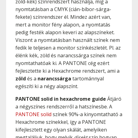
zöld-kék) színrendszert használja, míg a
nyomtatásban a CMYK (cián-bíbor-sárga-
fekete) színrendszer él. Mindez azért van,
mert a monitor fény alapon, a nyomtatás
pedig festék alapon keveri az alapszíneket.
Viszont a nyomtatásban használt színek nem
fedik le teljesen a monitor színkészletét. Pl. az
élénk kék, zöld és narancssárga színek nem
nyomtathatóak ki. A PANTONE cég ezért
fejlesztette ki a Hexachrome rendszert, ami a
zöld
és a
narancssárga
tartománnyal
egészíti ki a négy alapszínt.
PANTONE solid in hexachrome guide
Átjáró
a négyszínes rendszerről a hatszínesbe. A
PANTONE solid
színek 90%-a kinyomtatható a
Hexachrome színekkel, így a PANTONE
kifejlesztett egy olyan skálát, amelyiken
megtaláljuk, hogy melyik
direkt
szín hogyan