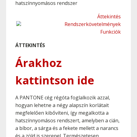
hatszínnyomásos rendszer
Áttekintés
Rendszerkövetelmények
Funkciók
ÁTTEKINTÉS
Árakhoz
kattintson ide
A PANTONE cég régóta foglalkozik azzal,
hogyan lehetne a négy alapszín korlátait
megfelelően kibővíteni, így megalkotta a
hatszínnyomásos rendszert, amelyben a cián,
a bíbor, a sárga és a fekete mellett a narancs
és a zöld is szerepel. Természetesen