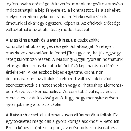
legfontosabb erőssége. A keverési módok megváltoztatásával
módosíthatjuk a kép fényerejét, a kontrasztot, és a színeket,
melynek eredményeképp drámai mértékű változásokat
érhetünk el akár egy egyszerű képen is. Az effektek erőssége
változtatható az átlátszóság módosításával.
A
MaskingBrush
és a
MaskingBug
eszközökkel
kontrollálhatjuk az egyes rétegek láthatóságát. A rétegelt
maszkokoz hasonlóan felfedhetjük vagy elrejthetjük egy-egy
réteg különböző részeit. A MaskingBuggal gyorsan hozhatunk
létre gradiens maszkokat a különböző képi hatások elérése
érdekében. A két eszköz képes együttműködni, non-
destruktívak, és az általuk létrehozott változások tovább
szerkeszthetők a Photoshopban vagy a Photoshop Elements-
ben. A szoftver kompatibilis a Wacom tábláival is, az ecset
mérete és az átlátszóség attól függ, hogy mennyire erősen
nyomjuk meg a tollat a táblán.
A
Retouch
ecsettel automatikusan eltünthetők a foltok. Ez
egy tökéletes megoldás a gyors korrigálásokhoz. A Retouch
Brush képes eltűntetni a port, az erősebb karcolásokat és a