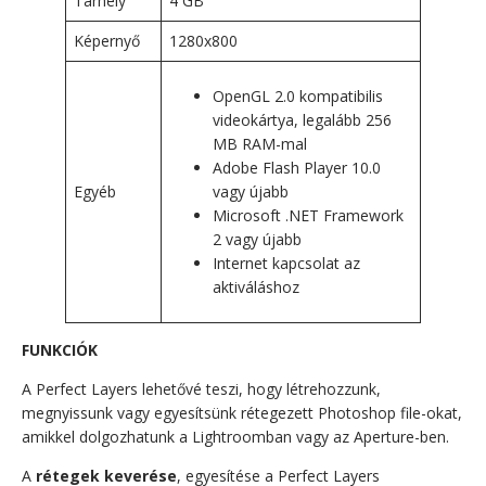
Tárhely
4 GB
Képernyő
1280x800
OpenGL 2.0 kompatibilis
videokártya, legalább 256
MB RAM-mal
Adobe Flash Player 10.0
Egyéb
vagy újabb
Microsoft .NET Framework
2 vagy újabb
Internet kapcsolat az
aktiváláshoz
FUNKCIÓK
A Perfect Layers lehetővé teszi, hogy létrehozzunk,
megnyissunk vagy egyesítsünk rétegezett Photoshop file-okat,
amikkel dolgozhatunk a Lightroomban vagy az Aperture-ben.
A
rétegek keverése
, egyesítése a Perfect Layers