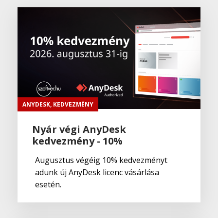
ANYDESK
,
KEDVEZMÉNY
Nyár végi AnyDesk
kedvezmény - 10%
Augusztus végéig 10% kedvezményt
adunk új AnyDesk licenc vásárlása
esetén.