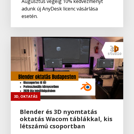
Augusztus végéig 10% kedvezményt
adunk új AnyDesk licenc vásárlása
esetén.
3D
,
OKTATÁS
Blender és 3D nyomtatás
oktatás Wacom táblákkal, kis
létszámú csoportban