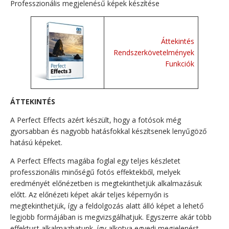
Professzionális megjelenésű képek készítése
Áttekintés
Rendszerkövetelmények
Funkciók
ÁTTEKINTÉS
A Perfect Effects azért készült, hogy a fotósok még
gyorsabban és nagyobb hatásfokkal készítsenek lenyűgöző
hatású képeket.
A Perfect Effects magába foglal egy teljes készletet
professzionális minőségű fotós effektekből, melyek
eredményét előnézetben is megtekinthetjük alkalmazásuk
előtt. Az előnézeti képet akár teljes képernyőn is
megtekinthetjük, így a feldolgozás alatt álló képet a lehető
legjobb formájában is megvizsgálhatjuk. Egyszerre akár több
effektust alkalmazhatunk, így alkotva egyedi megjelenést.