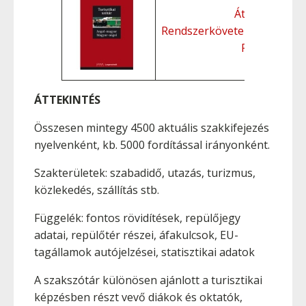
Áttekintés
Rendszerkövetelmények
Funkciók
ÁTTEKINTÉS
Összesen mintegy 4500 aktuális szakkifejezés
nyelvenként, kb. 5000 fordítással irányonként.
Szakterületek: szabadidő, utazás, turizmus,
közlekedés, szállítás stb.
Függelék: fontos rövidítések, repülőjegy
adatai, repülőtér részei, áfakulcsok, EU-
tagállamok autójelzései, statisztikai adatok
A szakszótár különösen ajánlott a turisztikai
képzésben részt vevő diákok és oktatók,