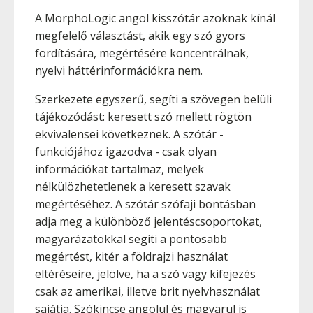
A MorphoLogic angol kisszótár azoknak kínál
megfelelő választást, akik egy szó gyors
fordítására, megértésére koncentrálnak,
nyelvi háttérinformációkra nem.
Szerkezete egyszerű, segíti a szövegen belüli
tájékozódást: keresett szó mellett rögtön
ekvivalensei következnek. A szótár -
funkciójához igazodva - csak olyan
információkat tartalmaz, melyek
nélkülözhetetlenek a keresett szavak
megértéséhez. A szótár szófaji bontásban
adja meg a különböző jelentéscsoportokat,
magyarázatokkal segíti a pontosabb
megértést, kitér a földrajzi használat
eltéréseire, jelölve, ha a szó vagy kifejezés
csak az amerikai, illetve brit nyelvhasználat
sajátja. Szókincse angolul és magyarul is