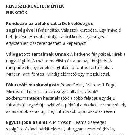
RENDSZERKÖVETELMÉNYEK
FUNKCIÓK
Rendezze az ablakokat a Dokkolósegéd
segítségével
Hívásindítás. Válaszok keresése. Egy írnivaló
befejezése. Ha sok a dolga, a dokkolás segítségével
egyszerűen összerendezheti a képernyőt.
Válogatott tartalmak Önnek
A kedvenc fényképei. Hírek a
nagyvilágból. A mai teendőlista és a holnapi időjárás. A
minipanelek segítenek megtalálni a fontos tartalmakat.
Minden, ami fontos. Mindig elérhető egy mozdulattal.
Fókuszált munkavégzés
PowerPoint, Microsoft Edge,
Microsoft Teams – a szükséges alkalmazások*
zökkenőmentesen használhatók a több feladat egyidejű
futtatását segítő új eszközök, például a dokkolt elrendezések,
az asztalok és az új, még intuitívabb újradokkolás révén.
Együtt jobb az élet
A Microsoft Teams Csevegés
szolgáltatásával bárkit elérhet, ahogyan szeretné (hívás,