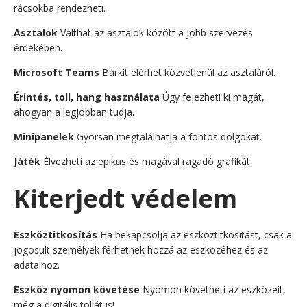
rácsokba rendezheti.
Asztalok
Válthat az asztalok között a jobb szervezés
érdekében.
Microsoft Teams
Bárkit elérhet közvetlenül az asztaláról.
Érintés, toll, hang használata
Úgy fejezheti ki magát,
ahogyan a legjobban tudja.
Minipanelek
Gyorsan megtalálhatja a fontos dolgokat.
Játék
Élvezheti az epikus és magával ragadó grafikát.
Kiterjedt védelem
Eszköztitkosítás
Ha bekapcsolja az eszköztitkosítást, csak a
jogosult személyek férhetnek hozzá az eszközéhez és az
adataihoz.
Eszköz nyomon követése
Nyomon követheti az eszközeit,
még a digitális tollát is!