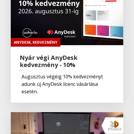
ANYDESK
,
KEDVEZMÉNY
Nyár végi AnyDesk
kedvezmény - 10%
Augusztus végéig 10% kedvezményt
adunk új AnyDesk licenc vásárlása
esetén.