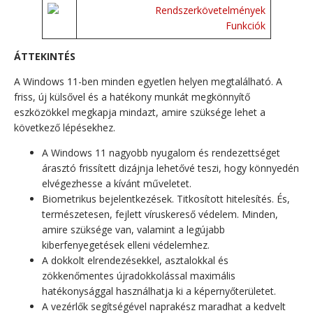
Rendszerkövetelmények
Funkciók
ÁTTEKINTÉS
A Windows 11-ben minden egyetlen helyen megtalálható. A
friss, új külsővel és a hatékony munkát megkönnyítő
eszközökkel megkapja mindazt, amire szüksége lehet a
következő lépésekhez.
A Windows 11 nagyobb nyugalom és rendezettséget
árasztó frissített dizájnja lehetővé teszi, hogy könnyedén
elvégezhesse a kívánt műveletet.
Biometrikus bejelentkezések. Titkosított hitelesítés. És,
természetesen, fejlett víruskereső védelem. Minden,
amire szüksége van, valamint a legújabb
kiberfenyegetések elleni védelemhez.
A dokkolt elrendezésekkel, asztalokkal és
zökkenőmentes újradokkolással maximális
hatékonysággal használhatja ki a képernyőterületet.
A vezérlők segítségével naprakész maradhat a kedvelt