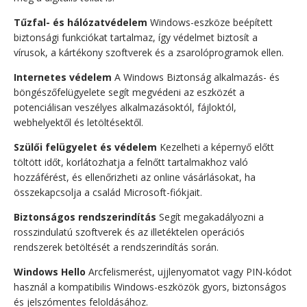
Tűzfal- és hálózatvédelem
Windows-eszköze beépített
biztonsági funkciókat tartalmaz, így védelmet biztosít a
vírusok, a kártékony szoftverek és a zsarolóprogramok ellen.
Internetes védelem
A Windows Biztonság alkalmazás- és
böngészőfelügyelete segít megvédeni az eszközét a
potenciálisan veszélyes alkalmazásoktól, fájloktól,
webhelyektől és letöltésektől.
Szülői felügyelet és védelem
Kezelheti a képernyő előtt
töltött időt, korlátozhatja a felnőtt tartalmakhoz való
hozzáférést, és ellenőrizheti az online vásárlásokat, ha
összekapcsolja a család Microsoft-fiókjait.
Biztonságos rendszerindítás
Segít megakadályozni a
rosszindulatú szoftverek és az illetéktelen operációs
rendszerek betöltését a rendszerindítás során.
Windows Hello
Arcfelismerést, ujjlenyomatot vagy PIN-kódot
használ a kompatibilis Windows-eszközök gyors, biztonságos
és jelszómentes feloldásához.