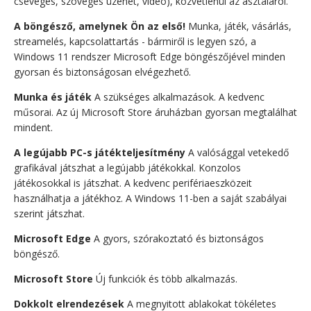
csevegés, szöveges üzenet, videó), közvetlenül az asztaláról.
A böngésző, amelynek Ön az első!
Munka, játék, vásárlás,
streamelés, kapcsolattartás - bármiről is legyen szó, a
Windows 11 rendszer Microsoft Edge böngészőjével minden
gyorsan és biztonságosan elvégezhető.
Munka és játék
A szükséges alkalmazások. A kedvenc
műsorai. Az új Microsoft Store áruházban gyorsan megtalálhat
mindent.
A legújabb PC-s játékteljesítmény
A valósággal vetekedő
grafikával játszhat a legújabb játékokkal. Konzolos
játékosokkal is játszhat. A kedvenc perifériaeszközeit
használhatja a játékhoz. A Windows 11-ben a saját szabályai
szerint játszhat.
Microsoft Edge
A gyors, szórakoztató és biztonságos
böngésző.
Microsoft Store
Új funkciók és több alkalmazás.
Dokkolt elrendezések
A megnyitott ablakokat tökéletes