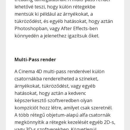
lehetővé teszi, hogy külön rétegekbe
mentsük ki például az árnyékokat, a
tükröződést, és egyéb hatásokat, hogy aztán
Photoshopban, vagy After Effects-ben
könnyedén a jelenethez igazítsuk őket.
Multi-Pass render
A Cinema 4D multi-pass renderével külön
csatornákba renderelheted a színeket,
árnyékokat, tükröződést, vagy egyéb
hatásokat, hogy aztán a kedvenc
képszerkesztő szoftveredben olyan
kompzíciót hozz létre, amilyet csak szeretnél.
A több rétegű objetum-alapú alfa csatornák
megkönnyítik a rétegek kezelését egyéb 2D-s,
vagy 3D-s szoftverekben. Közvetlenül