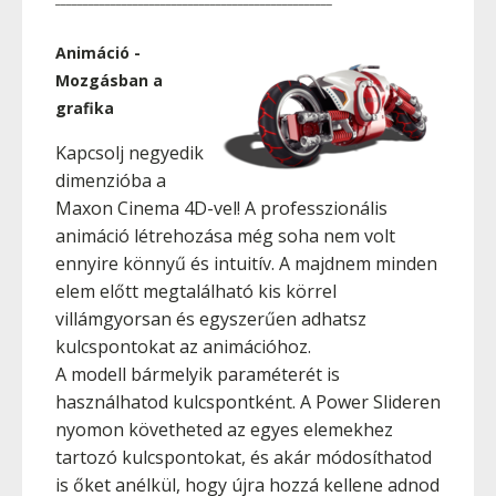
Animáció -
Mozgásban a
grafika
Kapcsolj negyedik
dimenzióba a
Maxon Cinema 4D-vel! A professzionális
animáció létrehozása még soha nem volt
ennyire könnyű és intuitív. A majdnem minden
elem előtt megtalálható kis körrel
villámgyorsan és egyszerűen adhatsz
kulcspontokat az animációhoz.
A modell bármelyik paraméterét is
használhatod kulcspontként. A Power Slideren
nyomon követheted az egyes elemekhez
tartozó kulcspontokat, és akár módosíthatod
is őket anélkül, hogy újra hozzá kellene adnod