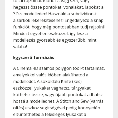
tollal rajzolnál. Klónozz, vágj szét, vagy
hegessz össze pontokat, vonalakat, lapokat a
3D-s modelleden! Használd a subdividion-t
a sarkok lekerekítéséhez! Engedélyezd a snap
funkciót, hogy még pontosabban tudj rajzolni!
Mindezt egyetlen eszközzel, így lesz a
modellezés gyorsabb és egyszerűbb, mint
valaha!
Egyszerű formázás
A Cinema 4D számos polygon tool-t tartalmaz,
amelyekkel valós időben alakíthatod a
modelledet. A sokoldalú Knife (kés)
eszközzel lyukakat vághatsz, tárgyakat
köthetsz össze, vagy újabb pontokat adhatsz
hozzá a modelledhez. A Stitch and Sew (varrás,
öltés) eszköz segítségével pedig könnyedén
eltüntetheted a felesleges lyukakat a