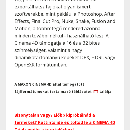
exportálhatsz fájlokat olyan ismert
szoftverekbe, mint például a Photoshop, After
Effects, Final Cut Pro, Nuke, Shake, Fusion and
Motion, a többrétegű rendered azonnal -
minden további nélkül - használható lesz. A
Cinema 4D támogatja a 16 és a 32 bites
színmélységet, valamint a nagy
dinamikatartományú képeket DPX, HDRI, vagy
OpenEXR formátumban.
A MAXON CINEMA 4D által támogatott
fájlformátumokat tartalmazó táblázatot
ITT
találja.
Bizonytalan vagy? Előbb kipróbálnád a
terméket? Kattints ide és töltsd le a CINEMA 4D
Trial verziót a teszteléshez!