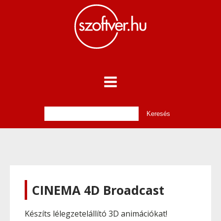
CINEMA 4D Broadcast
Készíts lélegzetelállító 3D animációkat!