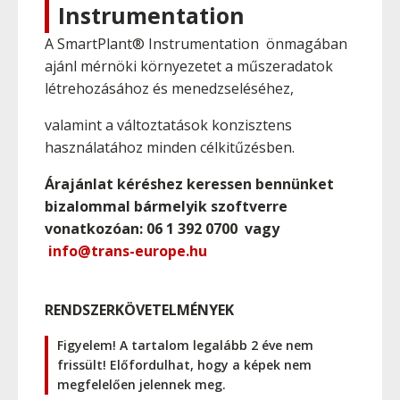
Instrumentation
A SmartPlant® Instrumentation önmagában
ajánl mérnöki környezetet a műszeradatok
létrehozásához és menedzseléséhez,
valamint a változtatások konzisztens
használatához minden célkitűzésben.
Árajánlat kéréshez keressen bennünket
bizalommal bármelyik szoftverre
vonatkozóan: 06 1 392 0700 vagy
info@trans-europe.hu
RENDSZERKÖVETELMÉNYEK
Figyelem! A tartalom legalább 2 éve nem
frissült! Előfordulhat, hogy a képek nem
megfelelően jelennek meg.