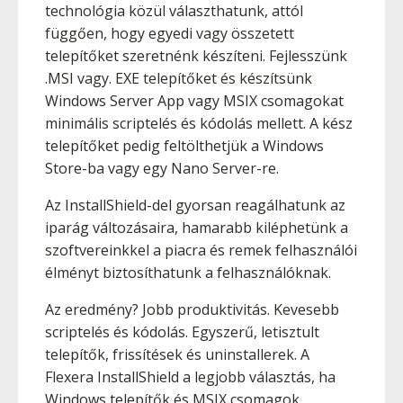
technológia közül választhatunk, attól
függően, hogy egyedi vagy összetett
telepítőket szeretnénk készíteni. Fejlesszünk
.MSI vagy. EXE telepítőket és készítsünk
Windows Server App vagy MSIX csomagokat
minimális scriptelés és kódolás mellett. A kész
telepítőket pedig feltölthetjük a Windows
Store-ba vagy egy Nano Server-re.
Az InstallShield-del gyorsan reagálhatunk az
iparág változásaira, hamarabb kiléphetünk a
szoftvereinkkel a piacra és remek felhasználói
élményt biztosíthatunk a felhasználóknak.
Az eredmény? Jobb produktivitás. Kevesebb
scriptelés és kódolás. Egyszerű, letisztult
telepítők, frissítések és uninstallerek. A
Flexera InstallShield a legjobb választás, ha
Windows telepítők és MSIX csomagok