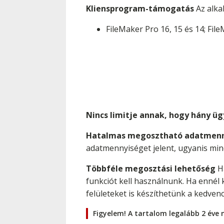
Kliensprogram-támogatás
Az alka
FileMaker Pro 16, 15 és 14; Fil
Nincs limitje annak, hogy hány ü
Hatalmas megosztható adatmen
adatmennyiséget jelent, ugyanis mind
Többféle megosztási lehetőség
Ha
funkciót kell használnunk. Ha ennél
felületeket is készíthetünk a kedve
Figyelem! A tartalom legalább 2 éve 