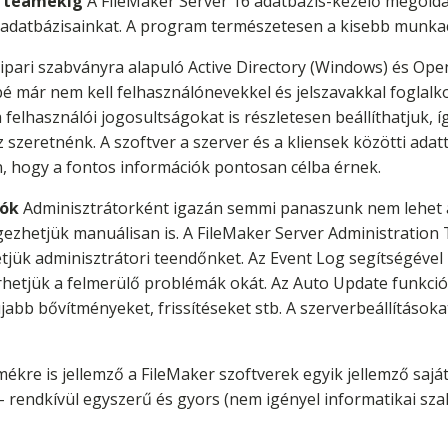
x teamekig
A FileMaker Server 16 adatbázis-kezelő megol
 adatbázisainkat. A program természetesen a kisebb munkac
ipari szabványra alapuló Active Directory (Windows) és Ope
 már nem kell felhasználónevekkel és jelszavakkal foglalko
elhasználói jogosultságokat is részletesen beállíthatjuk, 
szeretnénk. A szoftver a szerver és a kliensek közötti ada
n, hogy a fontos információk pontosan célba érnek.
iók
Adminisztrátorként igazán semmi panaszunk nem lehet a
gezhetjük manuálisan is. A FileMaker Server Administration 
ük adminisztrátori teendőnket. Az Event Log segítségével
hetjük a felmerülő problémák okát. Az Auto Update funkció
újabb bővítményeket, frissítéseket stb. A szerverbeállítások
ékre is jellemző a FileMaker szoftverek egyik jellemző saját
- rendkívül egyszerű és gyors (nem igényel informatikai szak