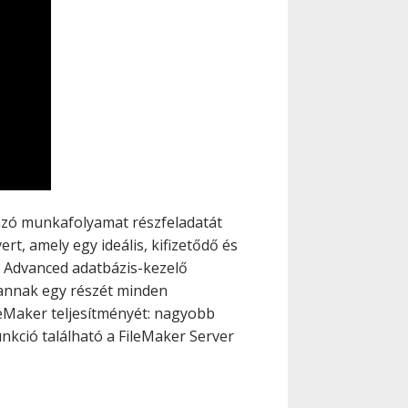
azó munkafolyamat részfeladatát
rt, amely egy ideális, kifizetődő és
 Advanced adatbázis-kezelő
 annak egy részét minden
eMaker teljesítményét: nagyobb
kció található a FileMaker Server