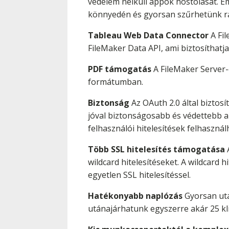
védelem nélküli appok hostolását. E
könnyedén és gyorsan szűrhetünk r
Tableau Web Data Connector
A Fil
FileMaker Data API, ami biztosíthatj
PDF támogatás
A FileMaker Server-
formátumban.
Biztonság
Az OAuth 2.0 által biztosí
jóval biztonságosabb és védettebb a
felhasználói hitelesítések felhaszná
Több SSL hitelesítés támogatása
A
wildcard hitelesítéseket. A wildcard
egyetlen SSL hitelesítéssel.
Hatékonyabb naplózás
Gyorsan utá
utánajárhatunk egyszerre akár 25 k