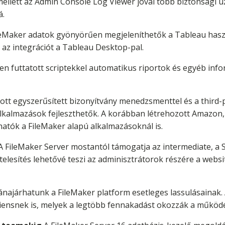
mellett az Admin Console Log Viewer jóval több biztonsági ü
á.
eMaker adatok gyönyörűen megjeleníthetők a Tableau haszná
a az integrációt a Tableau Desktop-pal.
en futtatott scriptekkel automatikus riportok és egyéb inf
tott egyszerűsített bizonyítvány menedzsmenttel és a third-p
lkalmazások fejleszthetők. A korábban létrehozott Amazon
lhatók a FileMaker alapú alkalmazásoknál is.
 FileMaker Server mostantól támogatja az intermediate, a 
 hitelesítés lehetővé teszi az adminisztrátorok részére a we
najárhatunk a FileMaker platform esetleges lassulásainak.
liensnek is, melyek a legtöbb fennakadást okozzák a működ