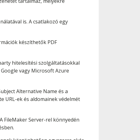
zenetet tartalmaz, melyekre
latával is. A csatlakozó egy
ormációk készíthetők PDF
arty hitelesítési szolgáltatásokkal
, Google vagy Microsoft Azure
Subject Alternative Name és a
bsite URL-ek és aldomainek védelmét
 A FileMaker Server-rel könnyedén
ésben.