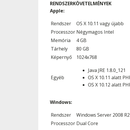
RENDSZERKÖVETELMÉNYEK
Apple:
Rendszer
OS X 10.11 vagy újabb
Processzor
Négymagos Intel
Memória
4 GB
Tárhely
80 GB
Képernyő
1024x768
Java JRE 1.8.0_121
Egyéb
OS X 10.11 alatt PH
OS X 10.12 alatt PH
Windows:
Rendszer
Windows Server 2008 R2 
Processzor
Dual Core