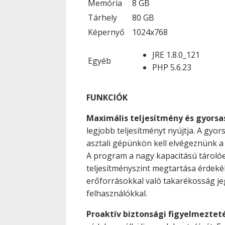
Memória
8 GB
Tárhely
80 GB
Képernyő
1024x768
JRE 1.8.0_121
Egyéb
PHP 5.6.23
FUNKCIÓK
Maximális teljesítmény és gyors
legjobb teljesítményt nyújtja. A gy
asztali gépünkön kell elvégeznünk a 
A program a nagy kapacitású tárolóe
teljesítményszint megtartása érdeké
erőforrásokkal való takarékosság jeg
felhasználókkal.
Proaktív biztonsági figyelmeztet