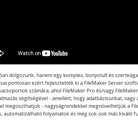
óan dolgozunk, hanem egy komplex, bonyolult és szerteág
ai pontosan ezért fejlesztették ki a FileMaker Server szoftve
acsoportok számára, ahol FileMaker Pro és/vagy FileMaker
lmazás segítségével - amellett, hogy adatbázisunkat, vagy
l megoszthatjuk - nagyságrendekkel megnövelhetjük a Fil
 automatizálható folyamatok és még sok-sok más kiváló fun