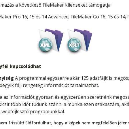
lmazás a következő FileMaker klienseket támogatja:
eMaker Pro 16, 15 és 14 Advanced; FileMaker Go 16, 15 és 14
gyfél kapcsolódhat
nyiség
A programmal egyszerre akár 125 adatfájlt is megos
egyik fájl rengeteg információt tartalmazhat.
 az információt gyorsan és egyszerűen szeretnénk megoszt
 kicsit több időt tudunk szánni a munka ezen szakaszára, a
nc webfejlesztő programunkkal.
nem frissült! Előfordulhat, hogy a képek nem megfelelően jele