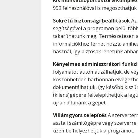
Kis munkacsoportoktól a komple
999 felhasználóval is megoszthatjuk
Sokrétű biztonsági beállítások
Az 
segítségével a programon belül többé
takaríthatunk meg. Természetesen a f
információkhoz férhet hozzá, amihez 
használ, így biztosak lehetünk abba
Kényelmes adminisztrátori funkc
folyamatot automatizálhatjuk, de vé
köszönhetően bárhonnan elvégezhetj
dokumentálhatjuk, így később kiszűr
(kliens)gépére feltelepíthetjük a leg
újraindítanánk a gépet.
Villámgyors telepítés
A szerverterm
asztali számítógépre vagy szerverre 
üzembe helyezhetjük a programot.