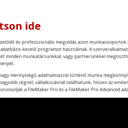
tson ide
kifizetődő és professzionális megoldás azon munkacsoportok
adatbázis-kezelő programot használnak. A szerveralkalmazá
zét minden munkatársunkkal, vagy partnerünkkel megoszth
ményét.
nagy mennyiségű adathalmazzal történő munka megkönnyítés
agyobb cégnél, vállalkozásnál találhatunk, hiszen az ember
 orvosolják a FileMaker Pro és a FileMaker Pro Advanced ada