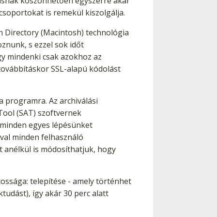
dásnak köszönhetően egyszerre akár
soportokat is remekül kiszolgálja.
n Directory (Macintosh) technológia
znunk, s ezzel sok időt
így mindenki csak azokhoz az
ttovábbításkor SSL-alapú kódolást
 programra. Az archiválási
Tool (SAT) szoftvernek
 minden egyes lépésünket
val minden felhasználó
at anélkül is módosíthatjuk, hogy
ossága: telepítése - amely történhet
tudást), így akár 30 perc alatt