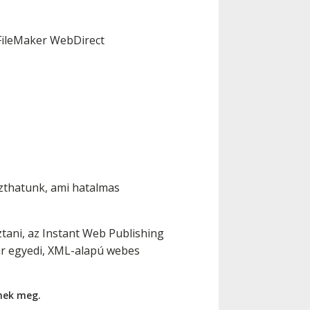
; FileMaker WebDirect
zthatunk, ami hatalmas
ani, az Instant Web Publishing
kár egyedi, XML-alapú webes
nnek meg.