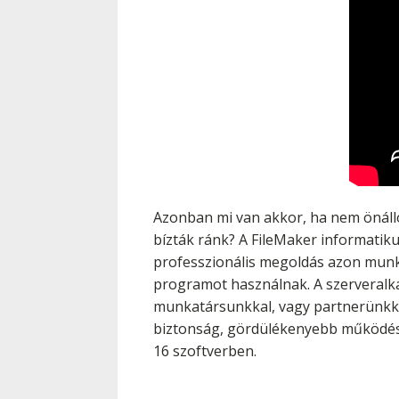
Azonban mi van akkor, ha nem önáll
bízták ránk? A FileMaker informatikus
professzionális megoldás azon munk
programot használnak. A szerveralka
munkatársunkkal, vagy partnerünkke
biztonság, gördülékenyebb működés,
16 szoftverben.