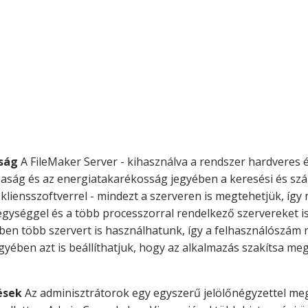
aság
A FileMaker Server - kihasználva a rendszer hardveres é
orsaság és az energiatakarékosság jegyében a keresési és sz
kliensszoftverrel - mindezt a szerveren is megtehetjük, így 
gységgel és a több processzorral rendelkező szervereket is 
ben több szervert is használhatunk, így a felhasználószá
yében azt is beállíthatjuk, hogy az alkalmazás szakítsa meg
ések
Az adminisztrátorok egy egyszerű jelölőnégyzettel meg