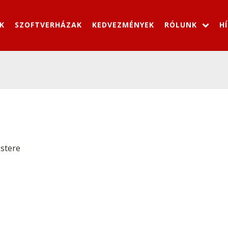
K
SZOFTVERHÁZAK
KEDVEZMÉNYEK
RÓLUNK
H
estere