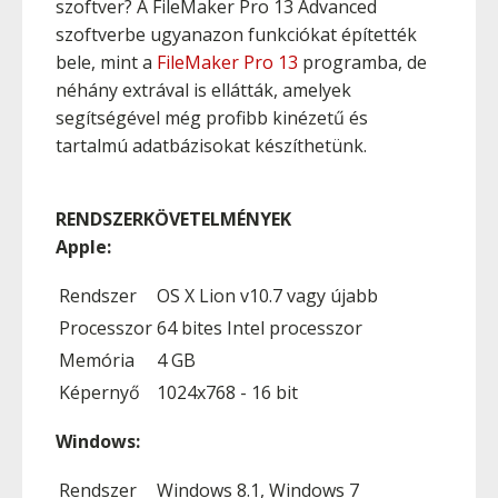
szoftver? A FileMaker Pro 13 Advanced
szoftverbe ugyanazon funkciókat építették
bele, mint a
FileMaker Pro 13
programba, de
néhány extrával is ellátták, amelyek
segítségével még profibb kinézetű és
tartalmú adatbázisokat készíthetünk.
RENDSZERKÖVETELMÉNYEK
Apple:
Rendszer
OS X Lion v10.7 vagy újabb
Processzor
64 bites Intel processzor
Memória
4 GB
Képernyő
1024x768 - 16 bit
Windows:
Rendszer
Windows 8.1, Windows 7