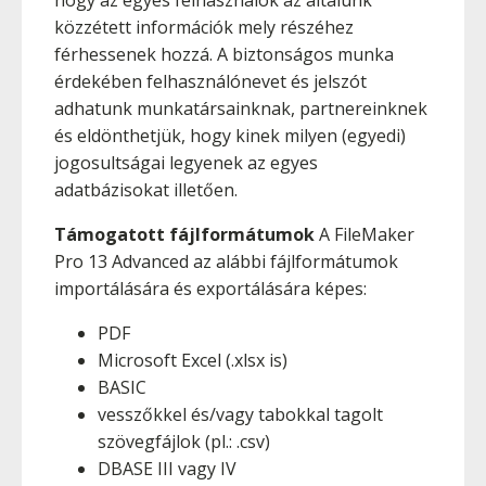
hogy az egyes felhasználók az általunk
közzétett információk mely részéhez
férhessenek hozzá. A biztonságos munka
érdekében felhasználónevet és jelszót
adhatunk munkatársainknak, partnereinknek
és eldönthetjük, hogy kinek milyen (egyedi)
jogosultságai legyenek az egyes
adatbázisokat illetően.
Támogatott fájlformátumok
A FileMaker
Pro 13 Advanced az alábbi fájlformátumok
importálására és exportálására képes:
PDF
Microsoft Excel (.xlsx is)
BASIC
vesszőkkel és/vagy tabokkal tagolt
szövegfájlok (pl.: .csv)
DBASE III vagy IV