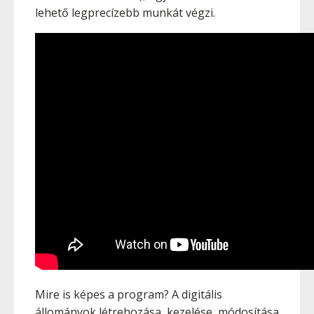
lehető legprecízebb munkát végzi.
Mire is képes a program? A digitális
állományok létrehozása, kezelése, módosítása