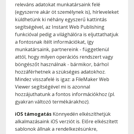
releváns adatokat munkatársaink felé
(egyszerre akár öt személynek is), hírleveleket
küldhetünk ki néhány egyszerű kattintás
segítségével, az Instant Web Publishing
funkcióval pedig a világhálóra is eljuttathatjuk
a fontosnak ítélt információkat, így
munkatársaink, partnereink - függetlenül
attól, hogy milyen operációs rendszert vagy
böngészőt használnak - bármikor, bárhol
hozzáférhetnek a szükséges adatokhoz.
Mindez visszafelé is igaz: a FileMaker Web
Viewer segítségével mi is azonnal
hozzájuthatunk a fontos információkhoz (pl.
gyakran változó termékárakhoz).
iOS támogatás
Könnyedén elkészíthetjük
alkalmazásaink iOS verziót is. Előre elkészített
sablonok állnak a rendelkezésünkre,