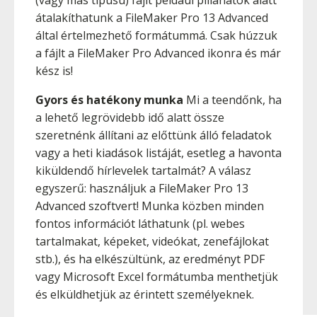
(vagy más típusú) fájlt például pillanatok alatt
átalakíthatunk a FileMaker Pro 13 Advanced
által értelmezhető formátummá. Csak húzzuk
a fájlt a FileMaker Pro Advanced ikonra és már
kész is!
Gyors és hatékony munka
Mi a teendőnk, ha
a lehető legrövidebb idő alatt össze
szeretnénk állítani az előttünk álló feladatok
vagy a heti kiadások listáját, esetleg a havonta
kiküldendő hírlevelek tartalmát? A válasz
egyszerű: használjuk a FileMaker Pro 13
Advanced szoftvert! Munka közben minden
fontos információt láthatunk (pl. webes
tartalmakat, képeket, videókat, zenefájlokat
stb.), és ha elkészültünk, az eredményt PDF
vagy Microsoft Excel formátumba menthetjük
és elküldhetjük az érintett személyeknek.