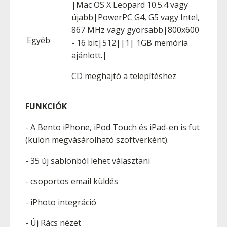
|Mac OS X Leopard 10.5.4 vagy
újabb|PowerPC G4, G5 vagy Intel,
867 MHz vagy gyorsabb|800x600
Egyéb
- 16 bit|512||1| 1GB memória
ajánlott.|
CD meghajtó a telepítéshez
FUNKCIÓK
- A Bento iPhone, iPod Touch és iPad-en is fut
(külön megvásárolható szoftverként).
- 35 új sablonból lehet választani
- csoportos email küldés
- iPhoto integráció
- Új Rács nézet