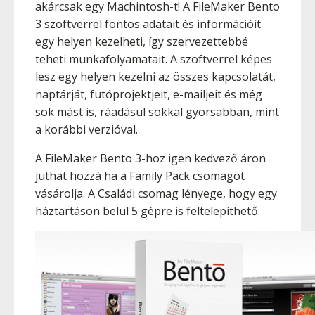
akárcsak egy Machintosh-t! A FileMaker Bento
3 szoftverrel fontos adatait és információit
egy helyen kezelheti, így szervezettebbé
teheti munkafolyamatait. A szoftverrel képes
lesz egy helyen kezelni az összes kapcsolatát,
naptárját, futóprojektjeit, e-mailjeit és még
sok mást is, ráadásul sokkal gyorsabban, mint
a korábbi verzióval.
A FileMaker Bento 3-hoz igen kedvező áron
juthat hozzá ha a Family Pack csomagot
vásárolja. A Családi csomag lényege, hogy egy
háztartáson belül 5 gépre is feltelepíthető.