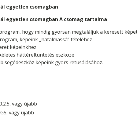
ínál egyetlen csomagban
ínál egyetlen csomagban
A csomag tartalma
program, hogy mindig gyorsan megtaláljuk a keresett képe
rogram, képeink „hatalmassá” tételéhez
eret képeinkhez
ökéletes háttéreltüntetés eszköze
bb segédeszköz képeink gyors retusálásához.
0.2.5, vagy újabb
 G5, vagy újabb