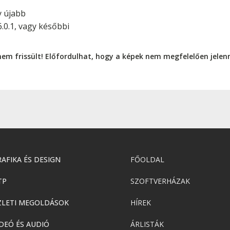
y újabb
0.1, vagy későbbi
nem frissült! Előfordulhat, hogy a képek nem megfelelően jele
AFIKA ÉS DESIGN
FŐOLDAL
TP
SZOFTVERHÁZAK
ZLETI MEGOLDÁSOK
HÍREK
DEÓ ÉS AUDIÓ
ÁRLISTÁK