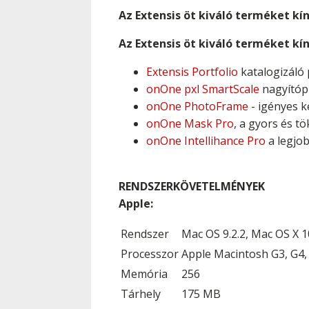
Az Extensis öt kiváló terméket k
Az Extensis öt kiváló terméket k
Extensis Portfolio
katalogizáló 
onOne pxl SmartScale
nagyítóp
onOne PhotoFrame
- igényes k
onOne Mask Pro
, a gyors és t
onOne Intellihance Pro
a legjo
RENDSZERKÖVETELMÉNYEK
Apple:
Rendszer
Mac OS 9.2.2, Mac OS X 1
Processzor
Apple Macintosh G3, G4,
Memória
256
Tárhely
175 MB