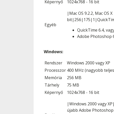
Képernyő
1024x768 - 16 bit
|Mac OS 9.2.2, Mac OS X 
bit|256|175|1|QuickTime
Egyéb
QuickTime 6.4, vag
Adobe Photoshop 6.
Windows:
Rendszer
Windows 2000 vagy XP
Processzor
400 MHz (nagyobb teljes
Memória
256 MB
Tárhely
75 MB
Képernyő
1024x768 - 16 bit
|Windows 2000 vagy XP|
újabb Adobe Photoshop 6