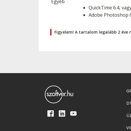
Egyéb
QuickTime 6.4, vag
Adobe Photoshop 6.
Figyelem! A tartalom legalább 2 éve 
GR
D
Ü
VI