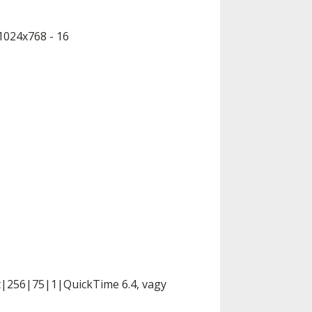
1024x768 - 16
t|256|75|1|QuickTime 6.4, vagy