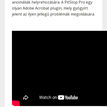
anomáliák helyrehozására. A PitStop Pro egy
olyan Adobe Acrobat plugin, mely gyógyírt
jelent az ilyen jellegű problémák megoldására.