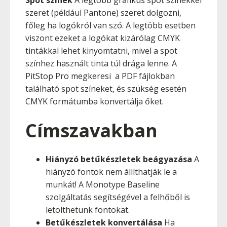
Spot színek
A legtöbb grafikus spot színekkel
szeret (például Pantone) szeret dolgozni,
főleg ha logókról van szó. A legtöbb esetben
viszont ezeket a logókat kizárólag CMYK
tintákkal lehet kinyomtatni, mivel a spot
színhez használt tinta túl drága lenne. A
PitStop Pro megkeresi
a PDF fájlokban
található spot színeket, és szükség esetén
CMYK formátumba konvertálja őket.
Címszavakban
Hiányzó betűkészletek beágyazása
A
hiányzó fontok nem állíthatják le a
munkát! A Monotype Baseline
szolgáltatás segítségével a felhőből is
letölthetünk fontokat.
Betűkészletek konvertálása
Ha