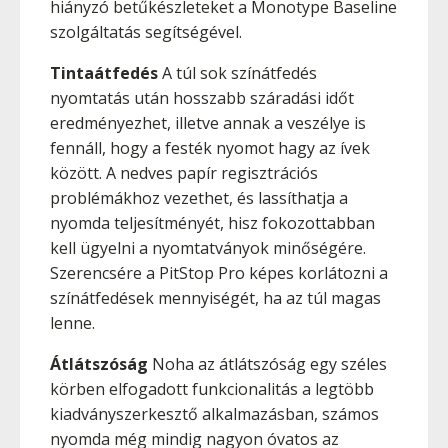
hiányzó betűkészleteket a Monotype Baseline
szolgáltatás segítségével.
Tintaátfedés
A túl sok színátfedés
nyomtatás után hosszabb száradási időt
eredményezhet, illetve annak a veszélye is
fennáll, hogy a festék nyomot hagy az ívek
között. A nedves papír regisztrációs
problémákhoz vezethet, és lassíthatja a
nyomda teljesítményét, hisz fokozottabban
kell ügyelni a nyomtatványok minőségére.
Szerencsére a PitStop Pro képes korlátozni a
színátfedések mennyiségét, ha az túl magas
lenne.
Átlátszóság
Noha az átlátszóság egy széles
körben elfogadott funkcionalitás a legtöbb
kiadványszerkesztő alkalmazásban, számos
nyomda még mindig nagyon óvatos az