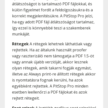
átlátszóságot is tartalmazó PDF fájlokkal, és
külön figyelmet fordít a feldolgozásukra és a
korrekt megjelenítésükre. A PitStop Pro jelzi,
ha egy adott PDF fájl átlátszóságot tartalmaz,
így ezzel is könnyebbé teszi a szakemberek
munkáját.
Rétegek
A rétegek lehetnek láthatóak vagy
rejtettek. Ha az általunk használt proofer
vagy raszterizáló nem támogatja a PDF 1.5-öt
vagy annak újabb verzióját, akkor lesznek
olyan rétegek, amik takarni fogják egymást,
illetve az Always print-re állított rétegek akkor
is nyomtatásra fognak kerülni, ha azok
egyébként rejtettek. A PitStop Pro minden
esetben leellenőrzi a PDF fájlokat és azok
rejtett rétegeit.