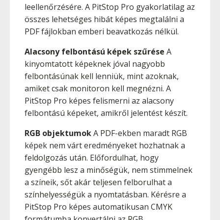
leellenőrzésére. A PitStop Pro gyakorlatilag az
összes lehetséges hibát képes megtalálni a
PDF fájlokban emberi beavatkozás nélkül.
Alacsony felbontású képek szűrése
A
kinyomtatott képeknek jóval nagyobb
felbontásúnak kell lenniük, mint azoknak,
amiket csak monitoron kell megnézni. A
PitStop Pro képes felismerni az alacsony
felbontású képeket, amikről jelentést készít.
RGB objektumok
A PDF-ekben maradt RGB
képek nem várt eredményeket hozhatnak a
feldolgozás után. Előfordulhat, hogy
gyengébb lesz a minőségük, nem stimmelnek
a színeik, sőt akár teljesen felborulhat a
színhelyességük a nyomtatásban. Kérésre a
PitStop Pro képes automatikusan CMYK
formátumba konvertálni az RGB