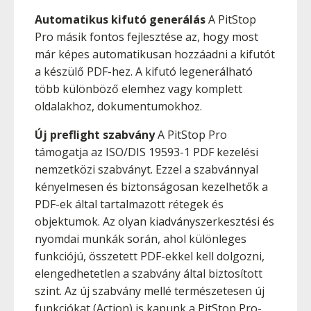
Automatikus kifutó generálás
A PitStop
Pro másik fontos fejlesztése az, hogy most
már képes automatikusan hozzáadni a kifutót
a készülő PDF-hez. A kifutó legenerálható
több különböző elemhez vagy komplett
oldalakhoz, dokumentumokhoz.
Új preflight szabvány
A PitStop Pro
támogatja az ISO/DIS 19593-1 PDF kezelési
nemzetközi szabványt. Ezzel a szabvánnyal
kényelmesen és biztonságosan kezelhetők a
PDF-ek által tartalmazott rétegek és
objektumok. Az olyan kiadványszerkesztési és
nyomdai munkák során, ahol különleges
funkciójú, összetett PDF-ekkel kell dolgozni,
elengedhetetlen a szabvány által biztosított
szint. Az új szabvány mellé természetesen új
funkciókat (Action) is kapunk a PitStop Pro-