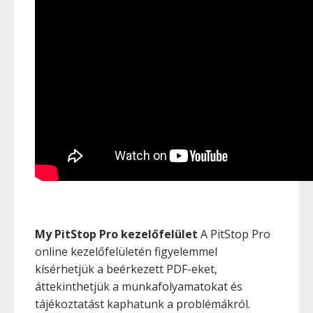
My PitStop Pro kezelőfelület
A PitStop Pro
online kezelőfelületén figyelemmel
kísérhetjük a beérkezett PDF-eket,
áttekinthetjük a munkafolyamatokat és
tájékoztatást kaphatunk a problémákról.