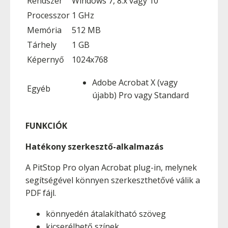
Rendszer
Windows 7, 8.x vagy 10
Processzor
1 GHz
Memória
512 MB
Tárhely
1 GB
Képernyő
1024x768
Adobe Acrobat X (vagy
Egyéb
újabb) Pro vagy Standard
FUNKCIÓK
Hatékony szerkesztő-alkalmazás
A PitStop Pro olyan Acrobat plug-in, melynek
segítségével könnyen szerkeszthetővé válik a
PDF fájl.
könnyedén átalakítható szöveg
kicserélhető színek