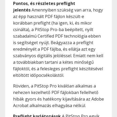
Pontos, és részletes preflight
jelentés
Amennyiben szükség van arra, hogy
az épp használt PDF fájlon készült-e
korábban preflight (ha igen, ki, és mikor
csinálta), a PitStop Pro-ba beépített, nyílt
szabadalmú Certified PDF technológia ebben
is segítséget nyújt. Beágyazza a preflight
eredményét a PDF fájlba, és ellátja azt egy
szabványos digitális jelöléssel. Emiatt nem kell
a továbbiakban tartani a kétes minőségű
fájloktól, és a felesleges preflight készítésével
eltöltött időpocsékolástól.
Röviden, a PitStop Pro kiválóan alkalmas a
nehezen kezelhető PDF fájlokban fellelhető
hibák gyors és hatékony kijavítására az Adobe
Acrobat alkalmazás elhagyása nélkül.
Preflight korlátozások
A PitStop Pro egyik