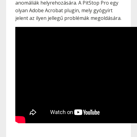
anomáliák helyrehozására. A PitStop Pro egy
olyan Adobe Acrobat plugin, mely gyógyírt
jelent az ilyen jellegű problémák megoldására.