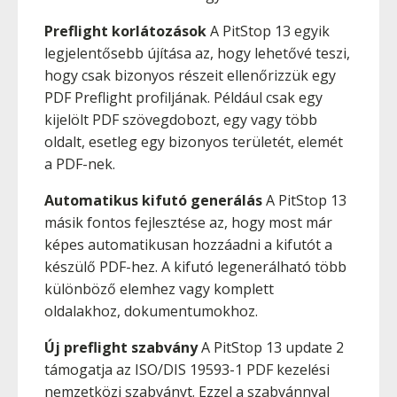
Preflight korlátozások
A PitStop 13 egyik
legjelentősebb újítása az, hogy lehetővé teszi,
hogy csak bizonyos részeit ellenőrizzük egy
PDF Preflight profiljának. Például csak egy
kijelölt PDF szövegdobozt, egy vagy több
oldalt, esetleg egy bizonyos területét, elemét
a PDF-nek.
Automatikus kifutó generálás
A PitStop 13
másik fontos fejlesztése az, hogy most már
képes automatikusan hozzáadni a kifutót a
készülő PDF-hez. A kifutó legenerálható több
különböző elemhez vagy komplett
oldalakhoz, dokumentumokhoz.
Új preflight szabvány
A PitStop 13 update 2
támogatja az ISO/DIS 19593-1 PDF kezelési
nemzetközi szabványt. Ezzel a szabvánnyal