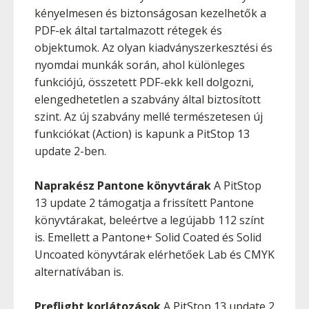
kényelmesen és biztonságosan kezelhetők a
PDF-ek által tartalmazott rétegek és
objektumok. Az olyan kiadványszerkesztési és
nyomdai munkák során, ahol különleges
funkciójú, összetett PDF-ekk kell dolgozni,
elengedhetetlen a szabvány által biztosított
szint. Az új szabvány mellé természetesen új
funkciókat (Action) is kapunk a PitStop 13
update 2-ben.
Naprakész Pantone könyvtárak
A PitStop
13 update 2 támogatja a frissített Pantone
könyvtárakat, beleértve a legújabb 112 színt
is. Emellett a Pantone+ Solid Coated és Solid
Uncoated könyvtárak elérhetőek Lab és CMYK
alternatívában is.
Preflight korlátozások
A PitStop 13 update 2