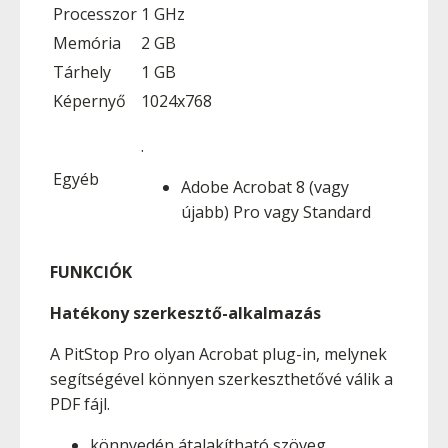
Processzor
1 GHz
Memória
2 GB
Tárhely
1 GB
Képernyő
1024x768
.
Egyéb
Adobe Acrobat 8 (vagy
újabb) Pro vagy Standard
FUNKCIÓK
Hatékony szerkesztő-alkalmazás
A PitStop Pro olyan Acrobat plug-in, melynek
segítségével könnyen szerkeszthetővé válik a
PDF fájl.
könnyedén átalakítható szöveg