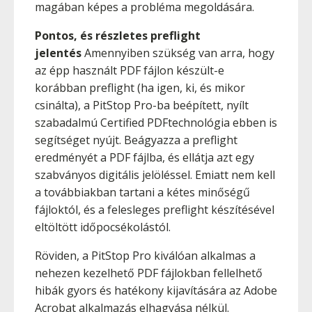
magában képes a probléma megoldására.
Pontos, és részletes preflight
jelentés
Amennyiben szükség van arra, hogy
az épp használt PDF fájlon készült-e
korábban preflight (ha igen, ki, és mikor
csinálta), a PitStop Pro-ba beépített, nyílt
szabadalmú Certified PDFtechnológia ebben is
segítséget nyújt. Beágyazza a preflight
eredményét a PDF fájlba, és ellátja azt egy
szabványos digitális jelöléssel. Emiatt nem kell
a továbbiakban tartani a kétes minőségű
fájloktól, és a felesleges preflight készítésével
eltöltött időpocsékolástól.
Röviden, a PitStop Pro kiválóan alkalmas a
nehezen kezelhető PDF fájlokban fellelhető
hibák gyors és hatékony kijavítására az Adobe
Acrobat alkalmazás elhagyása nélkül.