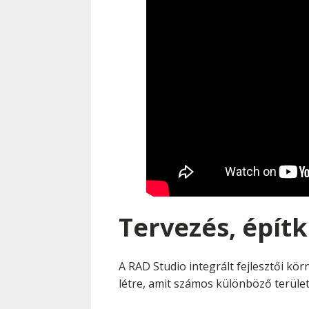
Tervezés, épít
A RAD Studio integrált fejlesztői kör
létre, amit számos különböző terüle