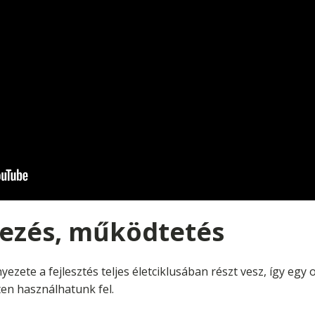
kezés, működtetés
nyezete a fejlesztés teljes életciklusában részt vesz, így eg
ten használhatunk fel.