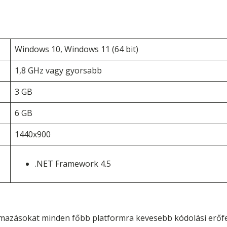
Windows 10, Windows 11 (64 bit)
1,8 GHz vagy gyorsabb
3 GB
6 GB
1440x900
.NET Framework 4.5
mazásokat minden főbb platformra kevesebb kódolási erőfes