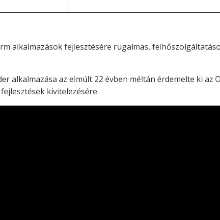
rm alkalmazások fejlesztésére rugalmas, felhőszolgáltatáso
r alkalmazása az elmúlt 22 évben méltán érdemelte ki az Obj
fejlesztések kivitelezésére.