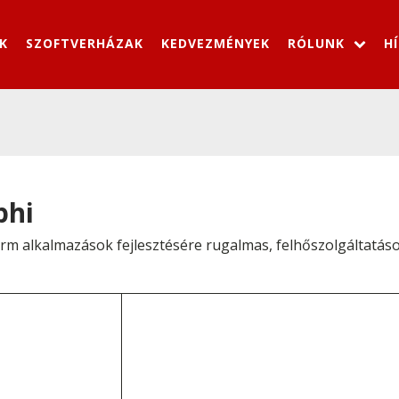
K
SZOFTVERHÁZAK
KEDVEZMÉNYEK
RÓLUNK
H
phi
rm alkalmazások fejlesztésére rugalmas, felhőszolgáltatáso