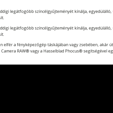
digi legátfogóbb színcélgyűjteményét kínálja, egyedülálló, 
ít.
digi legátfogóbb színcélgyűjteményét kínálja, egyedülálló, 
ít.
n elfér a fényképezőgép táskájában vagy zsebében, akár út
e Camera RAW® vagy a Hasselblad Phocus® segítségével egy