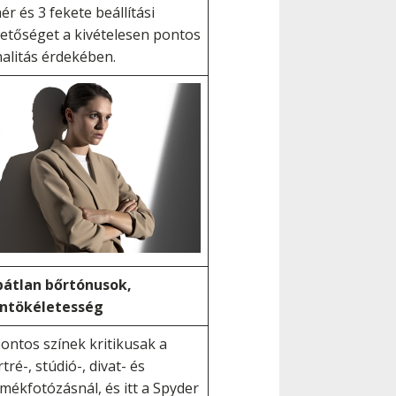
ér és 3 fekete beállítási
hetőséget a kivételesen pontos
nalitás érdekében.
bátlan bőrtónusok,
íntökéletesség
ontos színek kritikusak a
tré-, stúdió-, divat- és
mékfotózásnál, és itt a Spyder