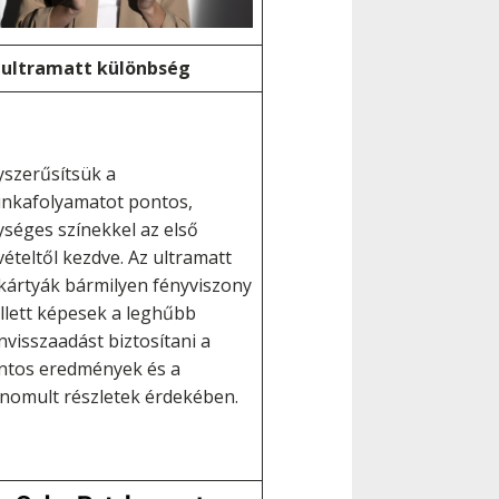
 ultramatt különbség
yszerűsítsük a
nkafolyamatot pontos,
ységes színekkel az első
vételtől kezdve. Az ultramatt
lkártyák bármilyen fényviszony
llett képesek a leghűbb
nvisszaadást biztosítani a
ntos eredmények és a
inomult részletek érdekében.