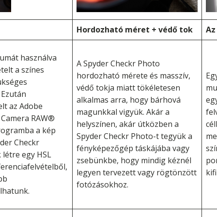
Hordozható méret + védő tok
Az
umát használva
A Spyder Checkr Photo
telt a színes
hordozható mérete és masszív,
Eg
zükséges
védő tokja miatt tökéletesen
mu
 Ezután
alkalmas arra, hogy bárhová
eg
elt az Adobe
magunkkal vigyük. Akár a
fel
be Camera RAW®
helyszínen, akár útközben a
cé
rogramba a kép
Spyder Checkr Photo-t tegyük a
me
der Checkr
fényképezőgép táskájába vagy
szí
 létre egy HSL
zsebünkbe, hogy mindig kéznél
po
ferenciafelvételből,
legyen tervezett vagy rögtönzött
kif
bb
fotózásokhoz.
lhatunk.