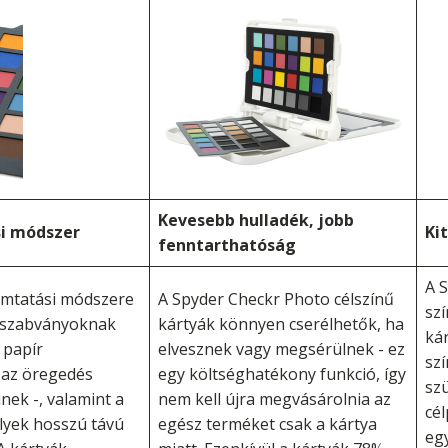
Kevesebb hulladék, jobb
i módszer
Ki
fenntarthatóság
A 
omtatási módszere
A Spyder Checkr Photo célszínű
szí
6 szabványoknak
kártyák könnyen cserélhetők, ha
ká
 papír
elvesznek vagy megsérülnek - ez
szí
l az öregedés
egy költséghatékony funkció, így
szü
nek -, valamint a
nem kell újra megvásárolnia az
cé
lyek hosszú távú
egész terméket csak a kártya
eg