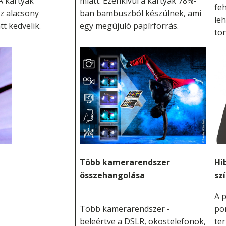
A kártyák
miatt. Ezenkívül a kártyák 78%-
feh
az alacsony
ban bambuszból készülnek, ami
le
t kedvelik.
egy megújuló papírforrás.
to
Több kamerarendszer
Hi
összehangolása
sz
A p
Több kamerarendszer -
por
beleértve a DSLR, okostelefonok,
ter