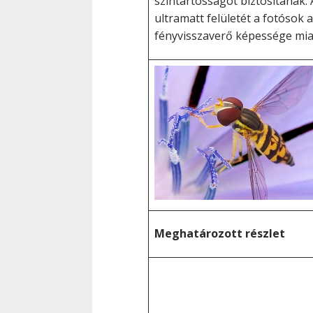
színtartósságot biztosítanak. 
ultramatt felületét a fotósok 
fényvisszaverő képessége miat
Meghatározott részlet