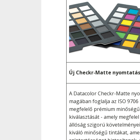
Új Checkr-Matte nyomtatás
A Datacolor Checkr-Matte ny
magában foglalja az ISO 970
megfelelő prémium minőségű
kiválasztását - amely megfele
állóság szigorú követelményei
kiváló minőségű tintákat, ame