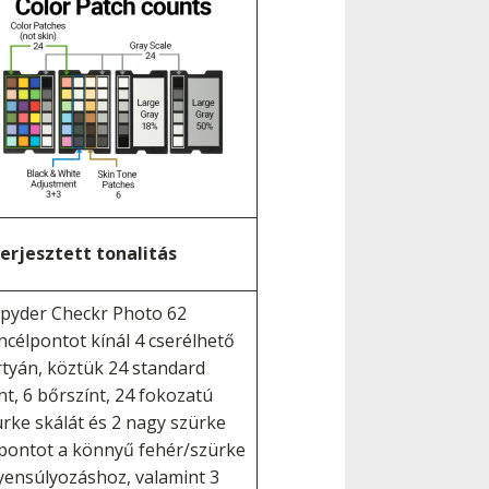
terjesztett tonalitás
Spyder Checkr Photo 62
ncélpontot kínál 4 cserélhető
rtyán, köztük 24 standard
nt, 6 bőrszínt, 24 fokozatú
rke skálát és 2 nagy szürke
lpontot a könnyű fehér/szürke
yensúlyozáshoz, valamint 3