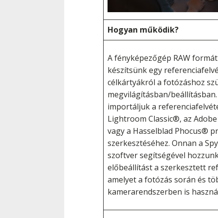
Hogyan működik?
A fényképezőgép RAW formát
készítsünk egy referenciafelvé
célkártyákról a fotózáshoz s
megvilágításban/beállításban.
importáljuk a referenciafelvét
Lightroom Classic®, az Ado
vagy a Hasselblad Phocus® p
szerkesztéséhez. Onnan a Spy
szoftver segítségével hozzunk
előbeállítást a szerkesztett re
amelyet a fotózás során és tö
kamerarendszerben is haszná