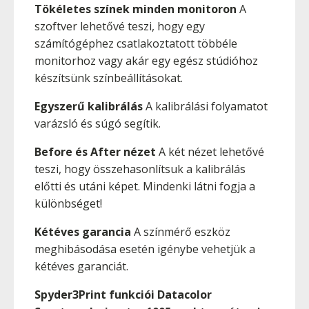
Tökéletes színek minden monitoron
A
szoftver lehetővé teszi, hogy egy
számítógéphez csatlakoztatott többéle
monitorhoz vagy akár egy egész stúdióhoz
készítsünk színbeállításokat.
Egyszerű kalibrálás
A kalibrálási folyamatot
varázsló és súgó segítik.
Before és After nézet
A két nézet lehetővé
teszi, hogy összehasonlítsuk a kalibrálás
előtti és utáni képet. Mindenki látni fogja a
különbséget!
Kétéves garancia
A színmérő eszköz
meghibásodása esetén igénybe vehetjük a
kétéves garanciát.
Spyder3Print funkciói
Datacolor