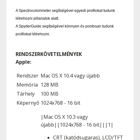
A Spectrocolorimeter segítségével egyedi profilokat tudunk
létrehozni pillanatok alatt.
A SpyderGuide segítségével könnyen és pontosan tudunk
profilokat létrehozni.
RENDSZERKÖVETELMÉNYEK
Apple:
Rendszer
Mac OS X 10.4 vagy újabb
Memória
128 MB
Tárhely
100 MB
Képernyő
1024x768 - 16 bit
|Mac OS X 10.3 vagy
újabb||1024x768 - 16 bit|||1|
CRT (katódsugaras), LCD/TFT