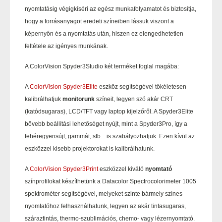
nyomtatásig végigkíséri az egész munkafolyamatot és biztosítja,
hogy a forrásanyagot eredeti színeiben lássuk viszont a
képernyőn és a nyomtatás után, hiszen ez elengedhetetlen
feltétele az igényes munkának.
A ColorVision Spyder3Studio két terméket foglal magába:
A
ColorVision Spyder3Elite
eszköz segítségével tökéletesen
kalibrálhatjuk
monitorunk
színeit, legyen szó akár CRT
(katódsugaras), LCD/TFT vagy laptop kijelzőről. A Spyder3Elite
bővebb beállítási lehetőséget nyújt, mint a Spyder3Pro, így a
fehéregyensújt, gammát, stb... is szabályozhatjuk. Ezen kívül az
eszközzel kisebb projektorokat is kalibrálhatunk.
A
ColorVision Spyder3Print
eszközzel kiváló
nyomtató
színprofilokat készíthetünk a Datacolor Spectrocolorimeter 1005
spektrométer segítségével, melyeket szinte bármely színes
nyomtatóhoz felhasználhatunk, legyen az akár tintasugaras,
száraztintás, thermo-szublimációs, chemo- vagy lézernyomtató.