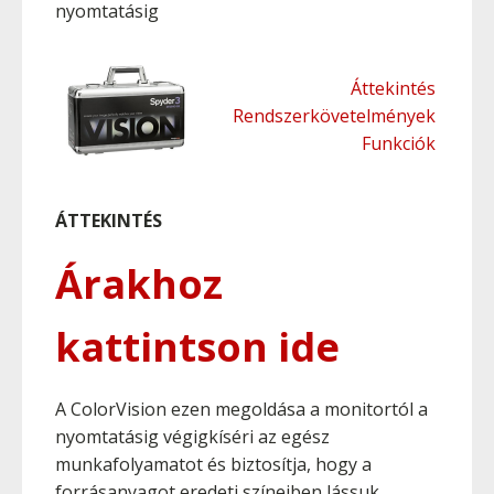
nyomtatásig
Áttekintés
Rendszerkövetelmények
Funkciók
ÁTTEKINTÉS
Árakhoz
kattintson ide
A ColorVision ezen megoldása a monitortól a
nyomtatásig végigkíséri az egész
munkafolyamatot és biztosítja, hogy a
forrásanyagot eredeti színeiben lássuk