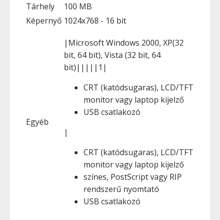
Tárhely
100 MB
Képernyő
1024x768 - 16 bit
|Microsoft Windows 2000, XP(32
bit, 64 bit), Vista (32 bit, 64
bit)|||||1|
CRT (katódsugaras), LCD/TFT
monitor vagy laptop kijelző
USB csatlakozó
Egyéb
|
CRT (katódsugaras), LCD/TFT
monitor vagy laptop kijelző
színes, PostScript vagy RIP
rendszerű nyomtató
USB csatlakozó