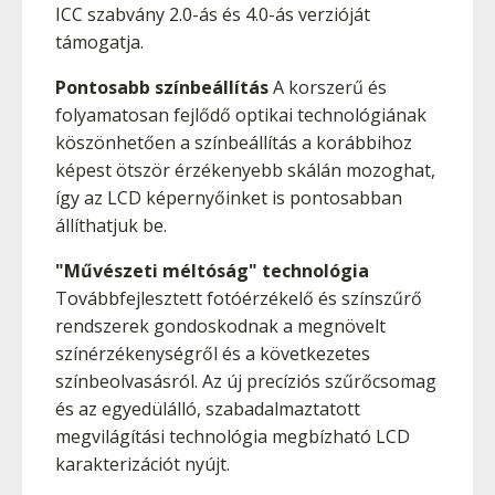
ICC szabvány 2.0-ás és 4.0-ás verzióját
támogatja.
Pontosabb színbeállítás
A korszerű és
folyamatosan fejlődő optikai technológiának
köszönhetően a színbeállítás a korábbihoz
képest ötször érzékenyebb skálán mozoghat,
így az LCD képernyőinket is pontosabban
állíthatjuk be.
"Művészeti méltóság" technológia
Továbbfejlesztett fotóérzékelő és színszűrő
rendszerek gondoskodnak a megnövelt
színérzékenységről és a következetes
színbeolvasásról. Az új precíziós szűrőcsomag
és az egyedülálló, szabadalmaztatott
megvilágítási technológia megbízható LCD
karakterizációt nyújt.