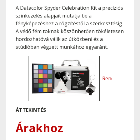
A Datacolor Spyder Celebration Kit a precíziós
színkezelés alapjait mutatja be a
fényképezéshez a rögzítéstől a szerkesztésig.
A védő fém toknak köszönhetően tökéletesen
hordozhatóvá válik az útközbeni és a
stúdióban végzett munkához egyaránt.
Á
Rendszerkövet
ÁTTEKINTÉS
Árakhoz