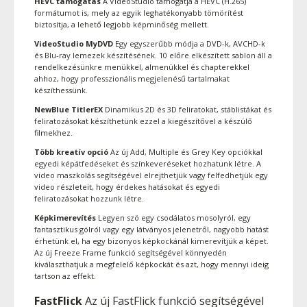
HEVC támogatás
A VideoStudio támogatja a HEVC (H.265)
formátumot is, mely az egyik leghatékonyabb tömörítést
biztosítja, a lehető legjobb képminőség mellett.
VideoStudio MyDVD
Egy egyszerűbb módja a DVD-k, AVCHD-k
és Blu-ray lemezek készítésének. 10 előre elkészített sablon áll a
rendelkezésünkre menükkel, almenükkel és chapterekkel
ahhoz, hogy professzionális megjelenésű tartalmakat
készíthessünk.
NewBlue TitlerEX
Dinamikus 2D és 3D feliratokat, stáblistákat és
feliratozásokat készíthetünk ezzel a kiegészítővel a készülő
filmekhez.
Több kreatív opció
Az új Add, Multiple és Grey Key opciókkal
egyedi képátfedéseket és színkeveréseket hozhatunk létre. A
video maszkolás segítségével elrejthetjük vagy felfedhetjük egy
video részleteit, hogy érdekes hatásokat és egyedi
feliratozásokat hozzunk létre.
Képkimerevítés
Legyen szó egy csodálatos mosolyról, egy
fantasztikus gólról vagy egy látványos jelenetről, nagyobb hatást
érhetünk el, ha egy bizonyos képkockánál kimerevítjük a képet.
Az új Freeze Frame funkció segítségével könnyedén
kiválaszthatjuk a megfelelő képkockát és azt, hogy mennyi ideig
tartson az effekt.
FastFlick
Az új FastFlick funkció segítségével