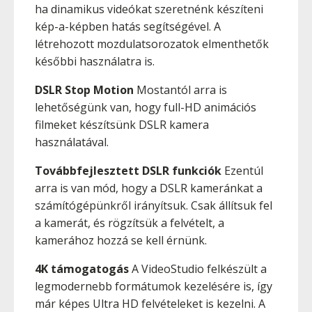
ha dinamikus videókat szeretnénk készíteni
kép-a-képben hatás segítségével. A
létrehozott mozdulatsorozatok elmenthetők
későbbi használatra is.
DSLR Stop Motion
Mostantól arra is
lehetőségünk van, hogy full-HD animációs
filmeket készítsünk DSLR kamera
használatával.
Továbbfejlesztett DSLR funkciók
Ezentúl
arra is van mód, hogy a DSLR kameránkat a
számítógépünkről irányítsuk. Csak állítsuk fel
a kamerát, és rögzítsük a felvételt, a
kamerához hozzá se kell érnünk.
4K támogatogás
A VideoStudio felkészült a
legmodernebb formátumok kezelésére is, így
már képes Ultra HD felvételeket is kezelni. A