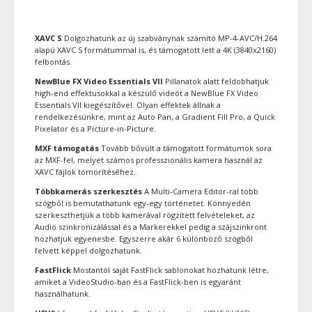
XAVC S
Dolgozhatunk az új szabványnak számító MP-4-AVC/H.264
alapú XAVC S formátummal is, és támogatott lett a 4K (3840x2160)
felbontás.
NewBlue FX Video Essentials VII
Pillanatok alatt feldobhatjuk
high-end effektusokkal a készülő videót a NewBlue FX Video
Essentials VII kiegészítővel. Olyan effektek állnak a
rendelkezésünkre, mint az Auto Pan, a Gradient Fill Pro, a Quick
Pixelator és a Picture-in-Picture.
MXF támogatás
Tovább bővült a támogatott formátumok sora
az MXF-fel, melyet számos professzionális kamera használ az
XAVC fájlok tömörítéséhez.
Többkamerás szerkesztés
A Multi-Camera Editor-ral több
szögből is bemutathatunk egy-egy történetet. Könnyedén
szerkeszthetjük a több kamerával rögzített felvételeket, az
Audio szinkronizálással és a Markerekkel pedig a szájszinkront
hozhatjuk egyenesbe. Egyszerre akár 6 különböző szögből
felvett képpel dolgozhatunk.
FastFlick
Mostantól saját FastFlick sablonokat hozhatunk létre,
amiket a VideoStudio-ban és a FastFlick-ben is egyaránt
használhatunk.