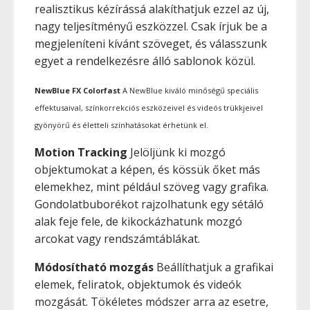
realisztikus kézírássá alakíthatjuk ezzel az új,
nagy teljesítményű eszközzel. Csak írjuk be a
megjeleníteni kívánt szöveget, és válasszunk
egyet a rendelkezésre álló sablonok közül.
NewBlue FX Colorfast
A NewBlue kiváló minőségű speciális
effektusaival, színkorrekciós eszközeivel és videós trükkjeivel
gyönyörű és életteli színhatásokat érhetünk el.
Motion Tracking
Jelöljünk ki mozgó
objektumokat a képen, és kössük őket más
elemekhez, mint például szöveg vagy grafika.
Gondolatbuborékot rajzolhatunk egy sétáló
alak feje fele, de kikockázhatunk mozgó
arcokat vagy rendszámtáblákat.
Módosítható mozgás
Beállíthatjuk a grafikai
elemek, feliratok, objektumok és videók
mozgását. Tökéletes módszer arra az esetre,