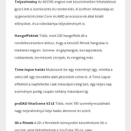
Teljesítmény
Az AVCHD engine-nek köszönhetően hihetetlenül
gyors lett a szerkesztés és renderelés. A szoftver kihasználja az
új generációs Intel Core és AMD processzorok által kínált
előnyöket, és a videókártya teljesítményét is.
Hangeffektek
Több, mint 230 hangeffekt áll a
rendelkezésünkre ahhoz, hogy a készülő filmek hangzása is
tökéletes legyen. Sziréna- és géphangok, becsapódások,
robbanások, természeti zörejek, és rengeteg más.
Time-lapse hatás
Mutassunk be egy eseményt úgy, mintha a
valós idő egy töredéke alatt játszódott volna le. A Time-Lapse
effekttel a napfelkelte csak másodpercekig tart, egy teljes nap
eseményei pedig csupán néhány másodpercig.
proDAD VitaScene V2 LE
Több, mint 100 személyreszabható
nagy teljesítményű képi hatás, átmenet és szűrő.
3D-s filmek
A 2D-s filmekből könnyedén készíthetünk 3D-s
verziót, amit feltölthetünk a YouTube 3D-re, vagy