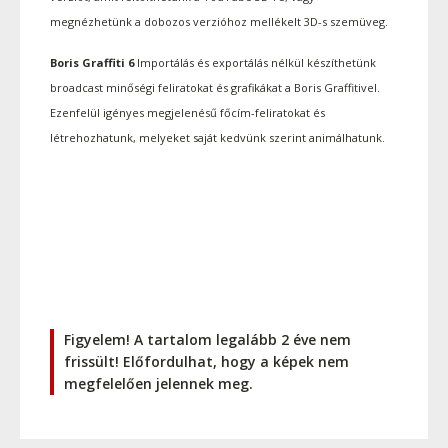
megnézhetünk a dobozos verzióhoz mellékelt 3D-s szemüveg.
Boris Graffiti 6
Importálás és exportálás nélkül készíthetünk
broadcast minőségi feliratokat és grafikákat a Boris Graffitivel.
Ezenfelül igényes megjelenésű főcím-feliratokat és
létrehozhatunk, melyeket saját kedvünk szerint animálhatunk.
Figyelem! A tartalom legalább 2 éve nem
frissült! Előfordulhat, hogy a képek nem
megfelelően jelennek meg.