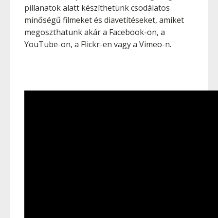
pillanatok alatt készíthetünk csodálatos
minőségű filmeket és diavetítéseket, amiket
megoszthatunk akár a Facebook-on, a
YouTube-on, a Flickr-en vagy a Vimeo-n.