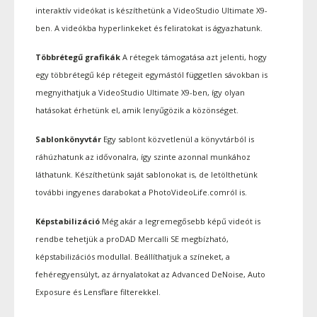
interaktív videókat is készíthetünk a VideoStudio Ultimate X9-
ben. A videókba hyperlinkeket és feliratokat is ágyazhatunk.
Többrétegű grafikák
A rétegek támogatása azt jelenti, hogy
egy többrétegű kép rétegeit egymástól független sávokban is
megnyithatjuk a VideoStudio Ultimate X9-ben, így olyan
hatásokat érhetünk el, amik lenyűgözik a közönséget.
Sablonkönyvtár
Egy sablont közvetlenül a könyvtárból is
ráhúzhatunk az idővonalra, így szinte azonnal munkához
láthatunk. Készíthetünk saját sablonokat is, de letölthetünk
további ingyenes darabokat a PhotoVideoLife.comról is.
Képstabilizáció
Még akár a legremegősebb képű videót is
rendbe tehetjük a proDAD Mercalli SE megbízható,
képstabilizációs modullal. Beállíthatjuk a színeket, a
fehéregyensúlyt, az árnyalatokat az Advanced DeNoise, Auto
Exposure és Lensflare filterekkel.