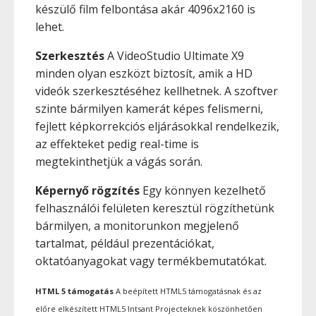
készülő film felbontása akár 4096x2160 is
lehet.
Szerkesztés
A VideoStudio Ultimate X9
minden olyan eszközt biztosít, amik a HD
videók szerkesztéséhez kellhetnek. A szoftver
szinte bármilyen kamerát képes felismerni,
fejlett képkorrekciós eljárásokkal rendelkezik,
az effekteket pedig real-time is
megtekinthetjük a vágás során.
Képernyő rögzítés
Egy könnyen kezelhető
felhasználói felületen keresztül rögzíthetünk
bármilyen, a monitorunkon megjelenő
tartalmat, például prezentációkat,
oktatóanyagokat vagy termékbemutatókat.
HTML 5 támogatás
A beépített HTML5 támogatásnak és az
előre elkészített HTML5 Intsant Projecteknek köszönhetően