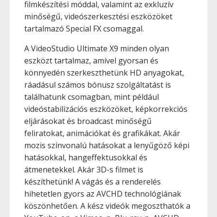
filmkészítési móddal, valamint az exkluzív
minőségű, videószerkesztési eszközöket
tartalmazó Special FX csomaggal.
A VideoStudio Ultimate X9 minden olyan
eszközt tartalmaz, amivel gyorsan és
könnyedén szerkeszthetünk HD anyagokat,
ráadásul számos bónusz szolgáltatást is
találhatunk csomagban, mint például
videóstabilizációs eszközöket, képkorrekciós
eljárásokat és broadcast minőségű
feliratokat, animációkat és grafikákat. Akár
mozis színvonalú hatásokat a lenyűgöző képi
hatásokkal, hangeffektusokkal és
átmenetekkel. Akár 3D-s filmet is
készíthetünk! A vágás és a renderelés
hihetetlen gyors az AVCHD technológiának
köszönhetően. A kész videók megoszthatók a