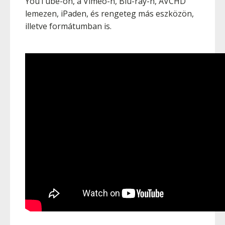
YouTube-on, a Vimeo-n, Blu-ray-n, AVCHD
lemezen, iPaden, és rengeteg más eszközön,
illetve formátumban is.