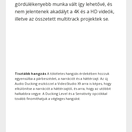
gördülékenyebb munka vált így lehetővé, és
nem jelentenek akadályt a 4K és a HD videók,
illetve az összetett multitrack projektek se.
Tisztább hangzás
A tökéletes hangzás érdekében hozzuk
egyensúlba a párbeszédet, a narrációt és a háttérzajt. Az új
Audio Ducking eszközzel a VideoStudio X9 arra is képes, hogy
elkülönítse a narrációt a háttérzajtól, és arra, hogy az utóbbit
halkabbra vegye. A Ducking Level és a Sensitivity opciókkal
tovább finomíthatjuk a végleges hangzást.