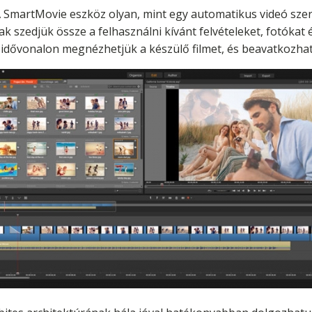
 SmartMovie eszköz olyan, mint egy automatikus videó szerke
k szedjük össze a felhasználni kívánt felvételeket, fotókat 
idővonalon megnézhetjük a készülő filmet, és beavatkozhatu