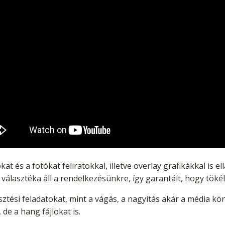
kat és a fotókat feliratokkal, illetve overlay grafikákkal is 
választéka áll a rendelkezésünkre, így garantált, hogy tökél
ztési feladatokat, mint a vágás, a nagyítás akár a média kö
 de a hang fájlokat is.