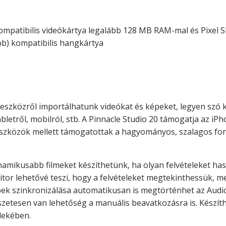
kompatibilis videókártya legalább 128 MB RAM-mal és Pixel 
bb) kompatibilis hangkártya
eszközről importálhatunk videókat és képeket, legyen szó ka
etről, mobilról, stb. A Pinnacle Studio 20 támogatja az iP
 eszközök mellett támogatottak a hagyományos, szalagos f
namikusabb filmeket készíthetünk, ha olyan felvételeket ha
itor lehetővé teszi, hogy a felvételeket megtekinthessük, m
ek szinkronizálása automatikusan is megtörténhet az Audio
észetesen van lehetőség a manuális beavatkozásra is. Készí
dekében.