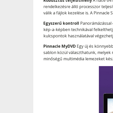
Robusztus teljesítmény
A natív 64 
rendelkezésre álló processzor telje
válik a fájlok kezelése is. A Pinnacle
Egyszerű kontroll
Panorámázással é
kép-a-képben technikával felkelthetj
kulcspontok használatával végezhetj
Pinnacle MyDVD
Egy új és könnyebb 
sablon közül választhatunk, melyek 
minőségű multimédia lemezeket kész