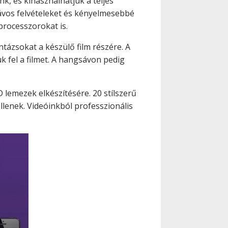
k, és kihasználhatjuk a teljes
ávos felvételeket és kényelmesebbé
 processzorokat is.
ázsokat a készülő film részére. A
k fel a filmet. A hangsávon pedig
 lemezek elkészítésére. 20 stílszerű
lenek. Videóinkból professzionális