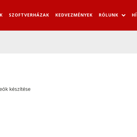
K
SZOFTVERHÁZAK
KEDVEZMÉNYEK
RÓLUNK
H
deók készítése