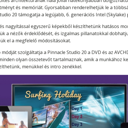
bites architektúrának hála jóval hatékonyabban dolgozhatun
sítményt és memóriát. Gyorsabban renderelhetjük le a többs
 Studio 20 támogatja a legújabb, 6. generációs Intel (Skylake)
s nagyítással egyszerű képekből készíthetünk hatásos mont
ük a nézők érdeklődését, és izgalmas pillanatokkal dobhatju
ük el a megfelelő módosításokat.
módját szolgáltatja a Pinnacle Studio 20 a DVD és az AVCHD
minden olyan összetevőt tartalmaznak, amik a munkához kel
íthetünk, menükkel és intro zenékkel.