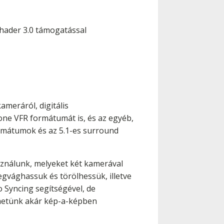
Shader 3.0 támogatással
meráról, digitális
hone VFR formátumát is, és az egyéb,
ormátumok és az 5.1-es surround
sználunk, melyeket két kamerával
egvághassuk és törölhessük, illetve
 Syncing segítségével, de
thetünk akár kép-a-képben