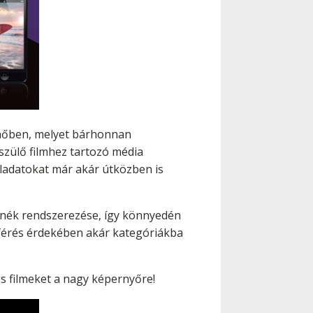
elhőben, melyet bárhonnan
szülő filmhez tartozó média
eladatokat már akár útközben is
zenék rendszerezése, így könnyedén
férés érdekében akár kategóriákba
s filmeket a nagy képernyőre!