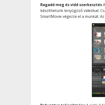
Ragadd meg és vidd szerkesztés
A
készíthetünk lenyűgöző videókat. Csa
SmartMovie végezze el a munkát. Az 