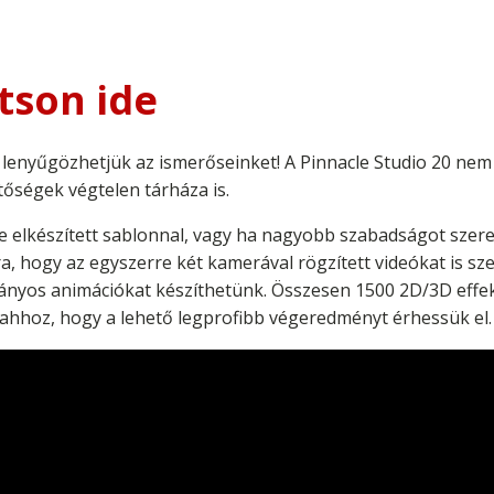
tson ide
 lenyűgözhetjük az ismerőseinket! A Pinnacle Studio 20 nem
tőségek végtelen tárháza is.
re elkészített sablonnal, vagy ha nagyobb szabadságot szer
, hogy az egyszerre két kamerával rögzített videókat is szer
ványos animációkat készíthetünk. Összesen 1500 2D/3D effekt
e ahhoz, hogy a lehető legprofibb végeredményt érhessük el.