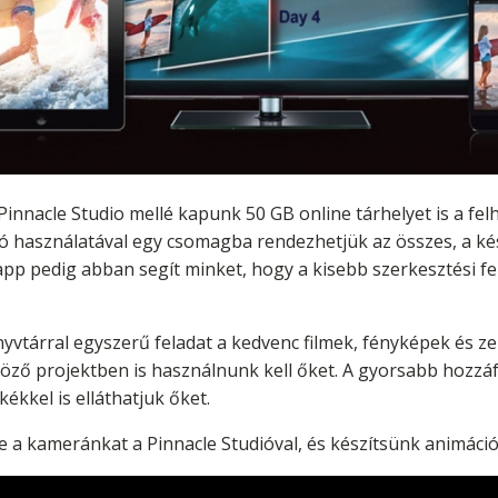
Pinnacle Studio mellé kapunk 50 GB online tárhelyet is a f
ió használatával egy csomagba rendezhetjük az összes, a ké
pp pedig abban segít minket, hogy a kisebb szerkesztési f
yvtárral egyszerű feladat a kedvenc filmek, fényképek és 
öző projektben is használnunk kell őket. A gyorsabb hozzá
kékkel is elláthatjuk őket.
 a kameránkat a Pinnacle Studióval, és készítsünk animáció