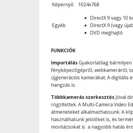
Képernyő
1024x768
DirectX 9 vagy 10 
Egyéb
DirectX 9 (vagy úja
DVD meghajtó
FUNKCIÓK
Importálás
Gyakorlatilag bármilyen 
fényképezőgépről, webkameráról, tabl
újgenerációs kamerákat. A digitális
hangzás is.
Többkamerás szerkesztés
Jóval di
rögzítettek. A Multi-Camera Video Ed
átmeneteket alkalmazhassunk. A klip
használhatunk jelölőket is, és term
montázsokat is a nagyobb hatás ér