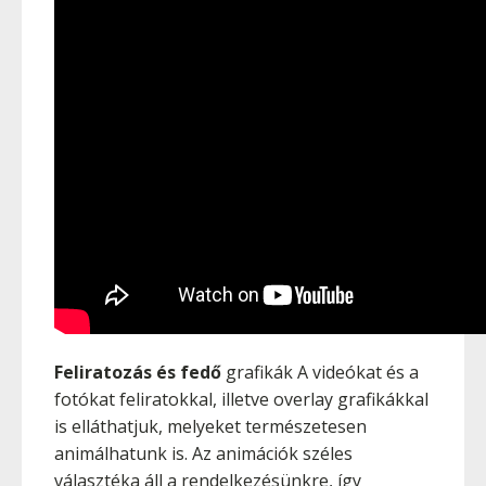
Feliratozás és fedő
grafikák A videókat és a
fotókat feliratokkal, illetve overlay grafikákkal
is elláthatjuk, melyeket természetesen
animálhatunk is. Az animációk széles
választéka áll a rendelkezésünkre, így