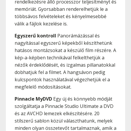
rendelkezésre álló processzor teljesítményt és
memóriát. Gyorsabban renderelhetjük le a
többsávos felvételeket és kényelmesebbé
válik a fájlok kezelése is.
Egyszerű kontroll
Panorámázással és
nagyítással egyszerű képekből készíthetünk
hatásos montázsokat a készülő film részére. A
kép-a-képben technikával felkelthetjük a
nézők érdeklődését, és izgalmas pillanatokkal
dobhatjuk fel a filmet. A hangsávon pedig
kulcspontok használatával végezhetjük el a
megfelelő módosításokat.
Pinnacle MyDVD
Egy új és könnyebb módját
szolgáltatja a Pinnacle Studio Ultimate a DVD
és az AVCHD lemezek elkészítésére. 20
stílszerű sablon közül választhatunk, melyek
minden olyan összetevőt tartalmaznak, amik a