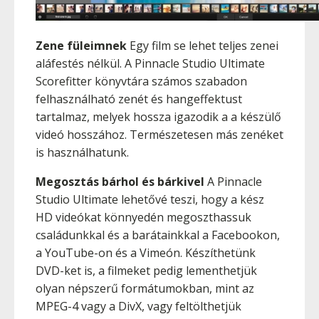
Zene füleimnek
Egy film se lehet teljes zenei
aláfestés nélkül. A Pinnacle Studio Ultimate
Scorefitter könyvtára számos szabadon
felhasználható zenét és hangeffektust
tartalmaz, melyek hossza igazodik a a készülő
videó hosszához. Természetesen más zenéket
is használhatunk.
Megosztás bárhol és bárkivel
A Pinnacle
Studio Ultimate lehetővé teszi, hogy a kész
HD videókat könnyedén megoszthassuk
családunkkal és a barátainkkal a Facebookon,
a YouTube-on és a Vimeón. Készíthetünk
DVD-ket is, a filmeket pedig lementhetjük
olyan népszerű formátumokban, mint az
MPEG-4 vagy a DivX, vagy feltölthetjük