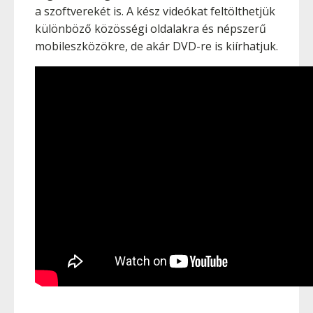
a szoftverekét is. A kész videókat feltölthetjük
különböző közösségi oldalakra és népszerű
mobileszközökre, de akár DVD-re is kiírhatjuk.