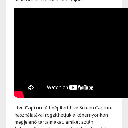
Live Capture
A beépített Live Screen Capture
használatával rögzíthetjük a képernyőnkön
megjelenő tartalmakat, amiket aztán