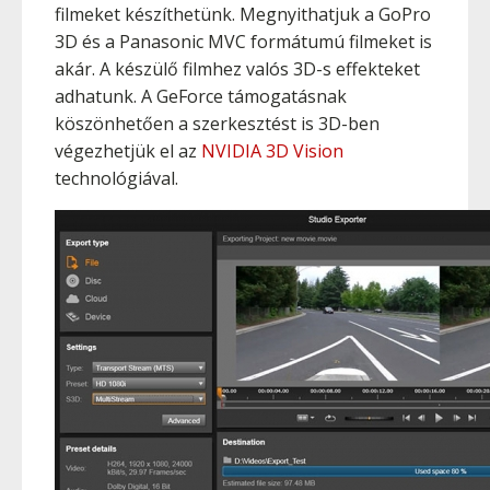
filmeket készíthetünk. Megnyithatjuk a GoPro
3D és a Panasonic MVC formátumú filmeket is
akár. A készülő filmhez valós 3D-s effekteket
adhatunk. A GeForce támogatásnak
köszönhetően a szerkesztést is 3D-ben
végezhetjük el az
NVIDIA 3D Vision
technológiával.