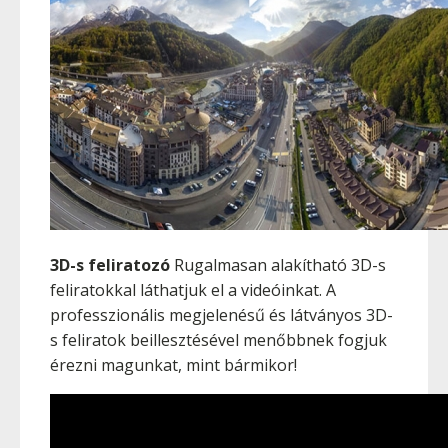
3D-s feliratozó
Rugalmasan alakítható 3D-s
feliratokkal láthatjuk el a videóinkat. A
professzionális megjelenésű és látványos 3D-
s feliratok beillesztésével menőbbnek fogjuk
érezni magunkat, mint bármikor!