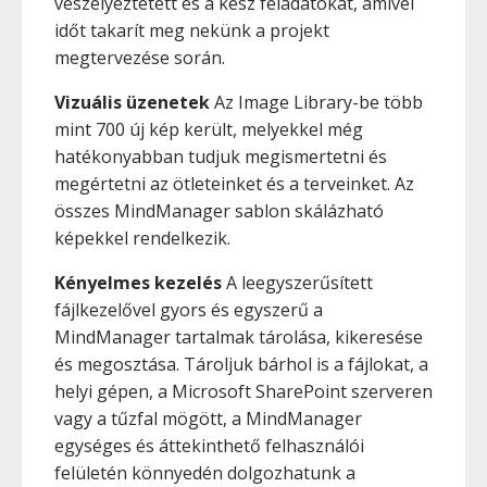
veszélyeztetett és a kész feladatokat, amivel
időt takarít meg nekünk a projekt
megtervezése során.
Vizuális üzenetek
Az Image Library-be több
mint 700 új kép került, melyekkel még
hatékonyabban tudjuk megismertetni és
megértetni az ötleteinket és a terveinket. Az
összes MindManager sablon skálázható
képekkel rendelkezik.
Kényelmes kezelés
A leegyszerűsített
fájlkezelővel gyors és egyszerű a
MindManager tartalmak tárolása, kikeresése
és megosztása. Tároljuk bárhol is a fájlokat, a
helyi gépen, a Microsoft SharePoint szerveren
vagy a tűzfal mögött, a MindManager
egységes és áttekinthető felhasználói
felületén könnyedén dolgozhatunk a