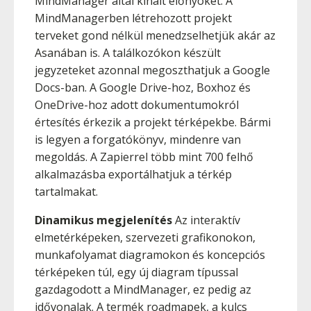
MindManager által kínált előnyöket. A
MindManagerben létrehozott projekt
terveket gond nélkül menedzselhetjük akár az
Asanában is. A találkozókon készült
jegyzeteket azonnal megoszthatjuk a Google
Docs-ban. A Google Drive-hoz, Boxhoz és
OneDrive-hoz adott dokumentumokról
értesítés érkezik a projekt térképekbe. Bármi
is legyen a forgatókönyv, mindenre van
megoldás. A Zapierrel több mint 700 felhő
alkalmazásba exportálhatjuk a térkép
tartalmakat.
Dinamikus megjelenítés
Az interaktív
elmetérképeken, szervezeti grafikonokon,
munkafolyamat diagramokon és koncepciós
térképeken túl, egy új diagram típussal
gazdagodott a MindManager, ez pedig az
idővonalak. A termék roadmapek, a kulcs