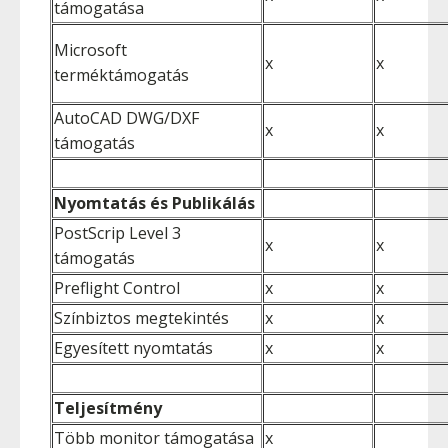
támogatása
Microsoft
x
x
terméktámogatás
AutoCAD DWG/DXF
x
x
támogatás
Nyomtatás és Publikálás
PostScrip Level 3
x
x
támogatás
Preflight Control
x
x
Színbiztos megtekintés
x
x
Egyesített nyomtatás
x
x
Teljesítmény
Több monitor támogatása
x