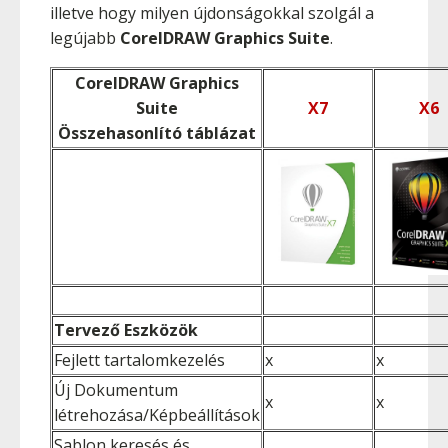
illetve hogy milyen újdonságokkal szolgál a
legújabb
CorelDRAW Graphics Suite
.
CorelDRAW Graphics
Suite
X7
X6
Összehasonlító táblázat
Tervező Eszközök
Fejlett tartalomkezelés
x
x
Új Dokumentum
x
x
létrehozása/Képbeállítások
Sablon keresés és