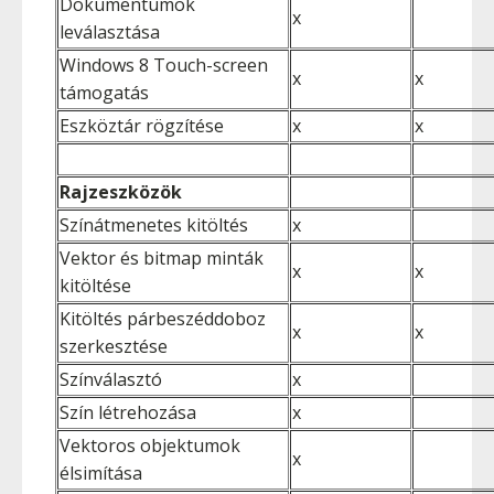
Dokumentumok
x
leválasztása
Windows 8 Touch-screen
x
x
támogatás
Eszköztár rögzítése
x
x
Rajzeszközök
Színátmenetes kitöltés
x
Vektor és bitmap minták
x
x
kitöltése
Kitöltés párbeszéddoboz
x
x
szerkesztése
Színválasztó
x
Szín létrehozása
x
Vektoros objektumok
x
élsimítása