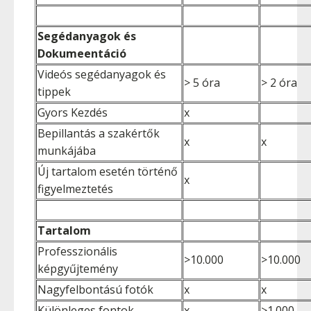
Segédanyagok és
Dokumeentáció
Videós segédanyagok és
> 5 óra
> 2 óra
tippek
Gyors Kezdés
x
Bepillantás a szakértők
x
x
munkájába
Új tartalom esetén történő
x
figyelmeztetés
Tartalom
Professzionális
>10.000
>10.000
képgyűjtemény
Nagyfelbontású fotók
x
x
Különleges fontok
x
>1.000