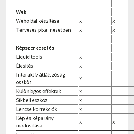
Web
Weboldal készítése
x
x
Tervezés pixel nézetben
x
x
Képszerkesztés
Liquid tools
x
Élesítés
x
Interaktív átlátszóság
x
eszköz
Különleges effektek
x
Síkbeli eszköz
x
Lencse korrekciók
x
Kép és képarány
x
x
módosítása