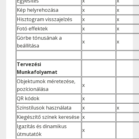
Egyesítés
x
x
Kép helyrehozása
x
x
Hisztogram visszajelzés
x
x
Fotó effektek
x
x
Görbe tónusának a
x
x
beállítása
Tervezési
Munkafolyamat
Objektumok méretezése,
x
pozícionálása
QR kódok
x
Színstílusok használata
x
x
Kiegészítő színek keresése
x
Igazítás és dinamikus
x
útmutatók