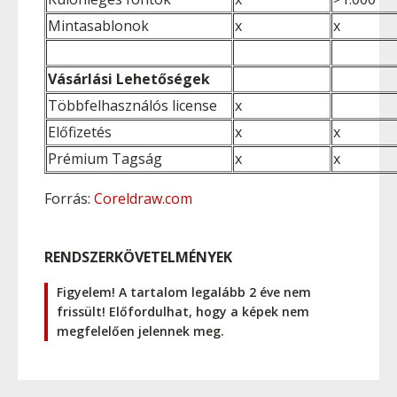
Mintasablonok
x
x
Vásárlási Lehetőségek
Többfelhasználós license
x
Előfizetés
x
x
Prémium Tagság
x
x
Forrás:
Coreldraw.com
RENDSZERKÖVETELMÉNYEK
Figyelem! A tartalom legalább 2 éve nem
frissült! Előfordulhat, hogy a képek nem
megfelelően jelennek meg.