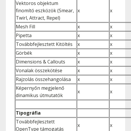
Vektoros objektum
finomító eszközök (Smear,
x
x
Twirl, Attract, Repel)
Mesh Fill
x
x
Pipetta
x
x
Továbbfejlesztett Kitöltés
x
x
Görbék
x
x
Dimensions & Callouts
x
x
Vonalak összekötése
x
x
Rajzolás összehangolása
x
x
Képernyőn megjelenő
x
x
dinamikus útmutatók
Tipográfia
Továbbfejlesztett
x
x
OpenType támogatás