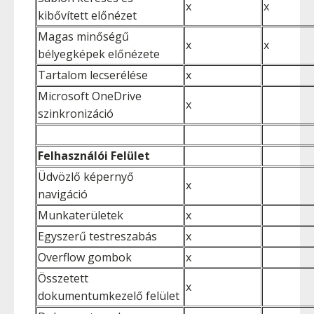
x
x
kibővített előnézet
Magas minőségű
x
x
bélyegképek előnézete
Tartalom lecserélése
x
Microsoft OneDrive
x
szinkronizáció
Felhasználói Felület
Üdvözlő képernyő
x
navigáció
Munkaterületek
x
Egyszerű testreszabás
x
Overflow gombok
x
Összetett
x
dokumentumkezelő felület