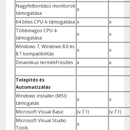
Nagyfelbontású monitorok
x
támogatása
64 bites CPU-k támogatása
x
x
Többmagos CPU-k
x
x
támogatása
Windows 7, Windows 8.0 és
x
x
8.1 kompatibilitás
Dinamikus termékfrissítés
x
x
Telepítés és
Automatizálás
Windows installer (MSI)
x
x
támogatás
Microsoft Visual Basic
(v.7.1)
(v.7.1)
Microsoft Visual Studio
x
Tools