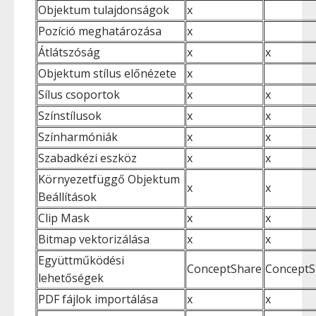
Objektum tulajdonságok
x
Pozíció meghatározása
x
Átlátszóság
x
x
Objektum stílus előnézete
x
Sílus csoportok
x
x
Színstílusok
x
x
Színharmóniák
x
x
Szabadkézi eszköz
x
x
Környezetfüggő Objektum
x
x
Beállítások
Clip Mask
x
x
Bitmap vektorizálása
x
x
Együttműködési
ConceptShare
ConceptS
lehetőségek
PDF fájlok importálása
x
x