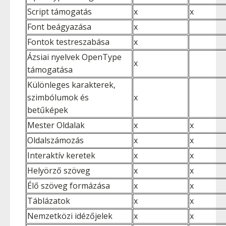
Script támogatás
x
x
Font beágyazása
x
Fontok testreszabása
x
Ázsiai nyelvek OpenType
x
támogatása
Különleges karakterek,
szimbólumok és
x
betűképek
Mester Oldalak
x
x
Oldalszámozás
x
x
Interaktív keretek
x
x
Helyörző szöveg
x
x
Élő szöveg formázása
x
x
Táblázatok
x
x
Nemzetközi idézőjelek
x
x