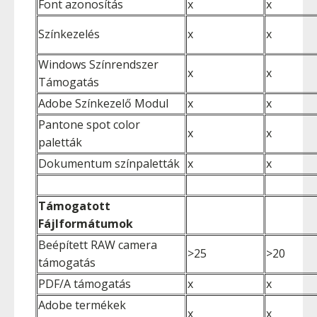
Font azonosítás
x
x
Színkezelés
x
x
Windows Színrendszer
x
x
Támogatás
Adobe Színkezelő Modul
x
x
Pantone spot color
x
x
paletták
Dokumentum színpaletták
x
x
Támogatott
Fájlformátumok
Beépített RAW camera
>25
>20
támogatás
PDF/A támogatás
x
x
Adobe termékek
x
x