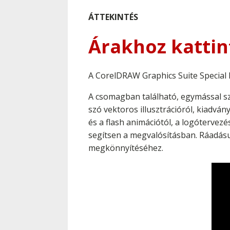
ÁTTEKINTÉS
Árakhoz kattin
A CorelDRAW Graphics Suite Special E
A csomagban található, egymással sz
szó vektoros illusztrációról, kiadván
és a flash animációtól, a logótervez
segítsen a megvalósításban. Ráadásu
megkönnyítéséhez.