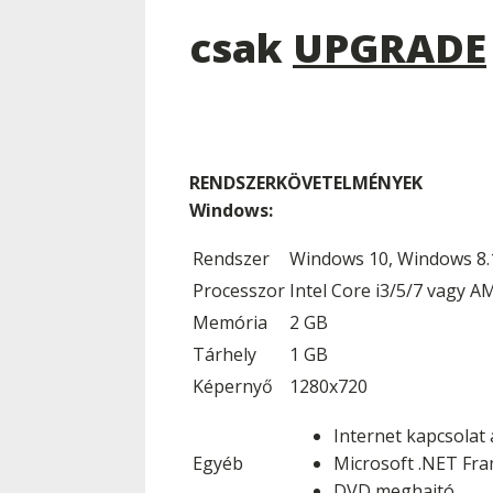
csak
UPGRADE
RENDSZERKÖVETELMÉNYEK
Windows:
Rendszer
Windows 10, Windows 8.
Processzor
Intel Core i3/5/7 vagy A
Memória
2 GB
Tárhely
1 GB
Képernyő
1280x720
Internet kapcsolat 
Egyéb
Microsoft .NET Fr
DVD meghajtó