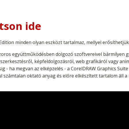
tson ide
dition minden olyan eszközt tartalmaz, mellyel erősíthetjü
oros együttműködésben dolgozó szoftvereivel bármilyen graf
yszerkesztésről, képfeldolgozásról, web grafikáról vagy anim
ésig - ha megvan az elképzelés - a CorelDRAW Graphics Suite 
l számtalan oktató anyag és előre elkészített tartalom áll