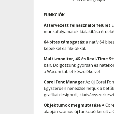
FUNKCIÓK
Áttervezett felhasználói felület
E
munkafolyamatok kialakítása érdekéb
64 bites támogatás
: a natív 64 b
képekkel és file-okkal.
Multi-monitor, 4K és Real-Time S
ban. Dolgozzunk gyorsan és hatékony
a Wacom tablet készülékeivel.
Corel Font Manager
Az új Corel Fon
Egyszerűen nenedzselhetjük a betűkés
grafikai designról, kiadványszerkeszt
Objektumok megmutatása
A Corel
alapján számos új funkcioó került a