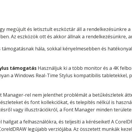
gy megújult és letisztult eszköztár áll a rendelkezésünkre
en. Az eszközök ott és akkor állnak a rendelkezésünkre, a
ites támogatásnak hála, sokkal kényelmesebben és hatékon
tylus támogatás
Használjuk ki a több monitor és a 4K felb
an a Windows Real-Time Stylus kompatibilis tabletekkel, pé
t Manager-rel nem jelenthet problémát a betűkészletek átt
zleteket és font kollekciókat, és telepítés nélkül is haszn
ésről vagy illusztrációkról, a Font Manager minden területen
 hallgat a felhasználókra, és teljesíti a kéréseiket! A Corel
 CoreldDRAW legújabb verziójába. Az összetett munkák kezel