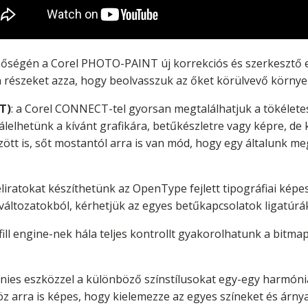
nőségén a Corel PHOTO-PAINT új korrekciós és szerkesztő es
en részeket azza, hogy beolvasszuk az őket körülvevő környe
T)
: a Corel CONNECT-tel gyorsan megtalálhatjuk a tökélete
rálelhetünk a kívánt grafikára, betűkészletre vagy képre, de k
özött is, sőt mostantól arra is van mód, hogy egy általunk m
iratokat készíthetünk az OpenType fejlett tipográfiai képes
áltozatokból, kérhetjük az egyes betűkapcsolatok ligatúrák
 fill engine-nek hála teljes kontrollt gyakorolhatunk a bitma
ies eszközzel a különböző színstílusokat egy-egy harmóniá
z arra is képes, hogy kielemezze az egyes színeket és árn