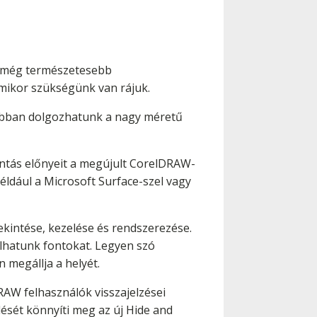
 a még természetesebb
mikor szükségünk van rájuk.
yabban dolgozhatunk a nagy méretű
ontás előnyeit a megújult CorelDRAW-
ldául a Microsoft Surface-szel vagy
ekintése, kezelése és rendszerezése.
álhatunk fontokat. Legyen szó
 megállja a helyét.
DRAW felhasználók visszajelzései
ését könnyíti meg az új Hide and