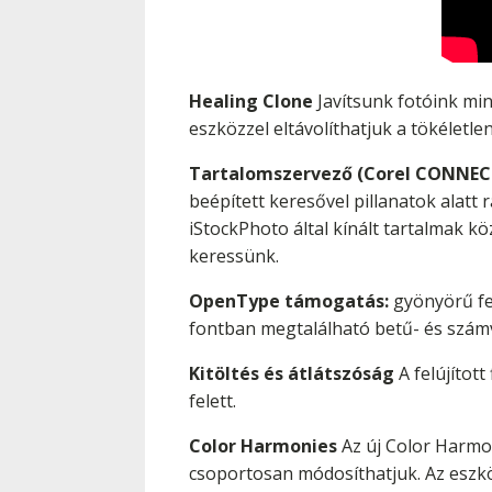
Healing Clone
Javítsunk fotóink mi
eszközzel eltávolíthatjuk a tökéletl
Tartalomszervező (Corel CONNEC
beépített keresővel pillanatok alatt 
iStockPhoto által kínált tartalmak k
keressünk.
OpenType támogatás:
gyönyörű fel
fontban megtalálható betű- és számv
Kitöltés és átlátszóság
A felújított
felett.
Color Harmonies
Az új Color Harmon
csoportosan módosíthatjuk. Az eszkö