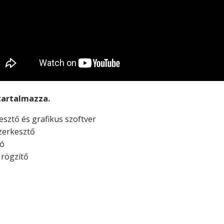
tartalmazza.
sztő és grafikus szoftver
zerkesztő
ló
rögzítő