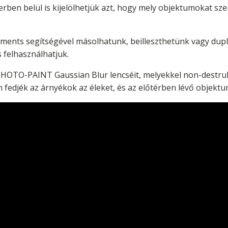
erben belül is kijelölhetjük azt, hogy mely objektumokat sze
ents segítségével másolhatunk, beilleszthetünk vagy dupl
 felhasználhatjuk.
PHOTO-PAINT Gaussian Blur lencséit, melyekkel non-destruk
 fedjék az árnyékok az éleket, és az előtérben lévő objektu