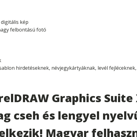
digitális kép
nagy felbontású fotó
k
sablon hirdetéseknek, névjegykártyáknak, levél fejléceknek,
relDRAW Graphics Suite 
ag cseh és lengyel nyelv
delkezik! Magyar felhasz