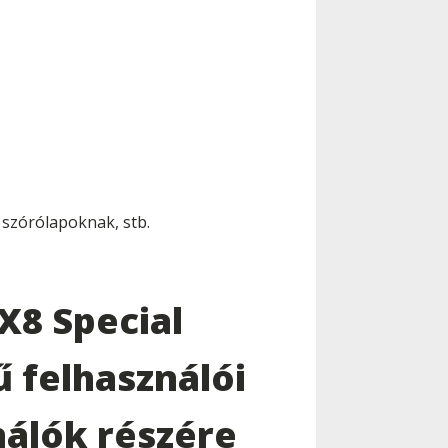
 szórólapoknak, stb.
X8 Special
ű felhasználói
nálók részére