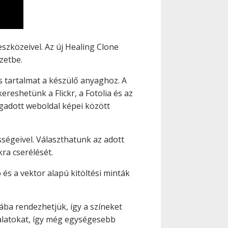
zközeivel. Az új Healing Clone
zetbe.
s tartalmat a készülő anyaghoz. A
ereshetünk a Flickr, a Fotolia és az
egadott weboldal képei között
ségeivel. Választhatunk az adott
ra cserélését.
p és a vektor alapú kitöltési minták
ba rendezhetjük, így a színeket
yalatokat, így még egységesebb