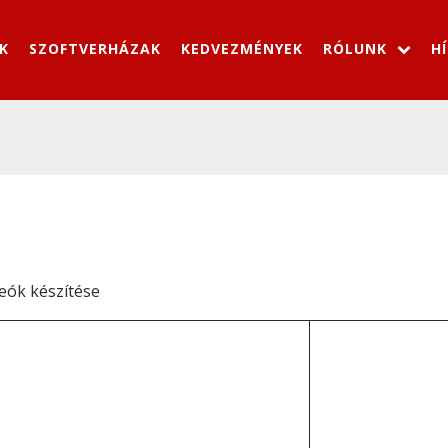
K
SZOFTVERHÁZAK
KEDVEZMÉNYEK
RÓLUNK
H
deók készítése