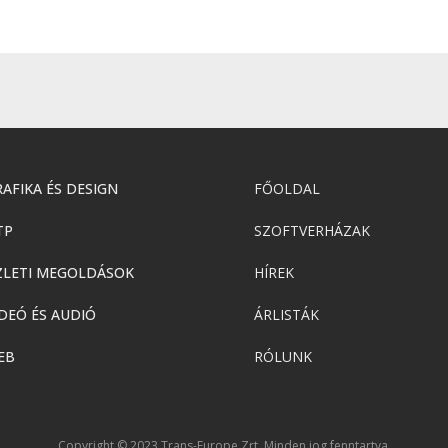
AFIKA ÉS DESIGN
FŐOLDAL
TP
SZOFTVERHÁZAK
ZLETI MEGOLDÁSOK
HÍREK
DEÓ ÉS AUDIÓ
ÁRLISTÁK
EB
RÓLUNK
Copyright © 2023 Trans-Europe Zrt. Minden jog fenntartva.