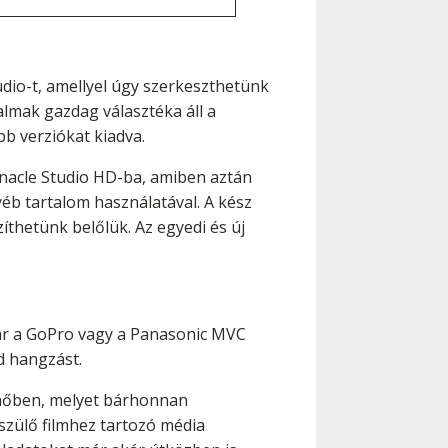
tudio-t, amellyel úgy szerkeszthetünk
rtalmak gazdag választéka áll a
b verziókat kiadva.
nnacle Studio HD-ba, amiben aztán
yéb tartalom használatával. A kész
thetünk belőlük. Az egyedi és új
kár a GoPro vagy a Panasonic MVC
d hangzást.
elhőben, melyet bárhonnan
szülő filmhez tartozó média