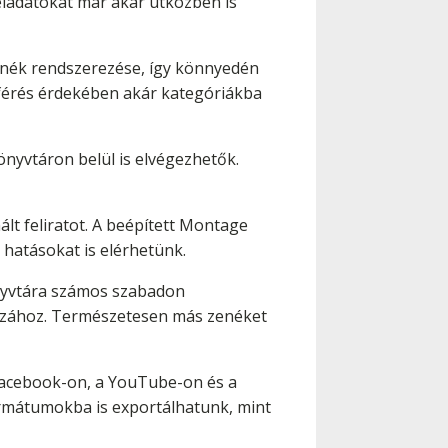
eladatokat már akár útközben is
zenék rendszerezése, így könnyedén
férés érdekében akár kategóriákba
önyvtáron belül is elvégezhetők.
lt feliratot. A beépített Montage
 hatásokat is elérhetünk.
könyvtára számos szabadon
sszához. Természetesen más zenéket
acebook-on, a YouTube-on és a
ormátumokba is exportálhatunk, mint