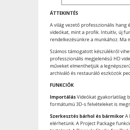
ÁTTEKINTÉS
A világ vezető professzionális hang 
videókat, mint a profik. Intuitív, új 
rendelkezésünkre a munkához. Ma már
Számos támogatott készülékről vihet
professzionális megjelenésű HD videó
műveket elmenthetjük a legnépszerűb
archiváló és restauráló eszközök pe
FUNKCIÓK
Importálás
Videókat gyakorlatilag 
formátumú 3D-s felvételeket is megn
Szerkesztés bárhol és bármikor
A 
elérhetünk. A Project Package funkc