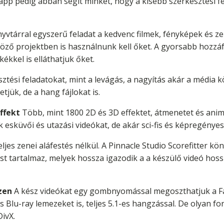
app pedig abban segít minket, hogy a kisebb szerkesztési f
yvtárral egyszerű feladat a kedvenc filmek, fényképek és 
öző projektben is használnunk kell őket. A gyorsabb hozzá
kékkel is elláthatjuk őket.
ztési feladatokat, mint a levágás, a nagyítás akár a média k
jük, de a hang fájlokat is.
ffekt
Több, mint 1800 2D és 3D effektet, átmenetet és animá
sküvői és utazási videókat, de akár sci-fis és képregényes
teljes zenei aláfestés nélkül. A Pinnacle Studio Scorefitter 
st tartalmaz, melyek hossza igazodik a a készülő videó ho
zen
A kész videókat egy gombnyomással megoszthatjuk a F
Blu-ray lemezeket is, teljes 5.1-es hangzással. De olyan f
ivX.