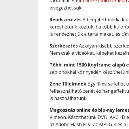
tartalmat. A
Pinnacle Studio for iPad
elvégezhessük.
Rendszerezés
A beépített média kön
kereshetünk köztük, ha több különb
is rendezhetjük a tartalmakat, és cím
Szerkesztés
Az olyan kisebb szerkes
Nem csak a videókat, képeket kezelhet
Több, mint 1500 Keyframe alapú e
sablonokkal könnyedén készíthetünk e
Zene füleimnek
Egy filme se lehet 
felhasználható zenét és hangeffektu
is használhatunk.
Megosztás online és blu-ray leme
Vimeón. Készíthetünk DVD, AVCHD és 
az Adobe Flash FLV, az MPEG-4 és a D