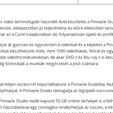
és videó technológiáit használó Avid készítette a Pinnacle S
funkciók, elképesztően jó teljesítmény és előre elkészített ta
 ez a Corel tulajdonában áll, folyamatosan újabb és profib
jük át gyorsan és egyszerűen a videókat és a képeket a Pi
kat készíthetünk több, mint 1500 videóhatás, felirat és eg
b videóformátumokban, de akár DVD-t és Blu-ray-t is készí
dig biztosítják a munkák megőrzését a jövő számára.
bármilyen eszközről importálhatunk a Pinnacle Studióba. A
yithatjuk. A Pinnacle Studio támogatja az legújabb surroun
Pinnacle Studio mellé kapunk 50 GB online tárhelyet is a f
ió használatával egy csomagba rendezhetjük az összes, a ké