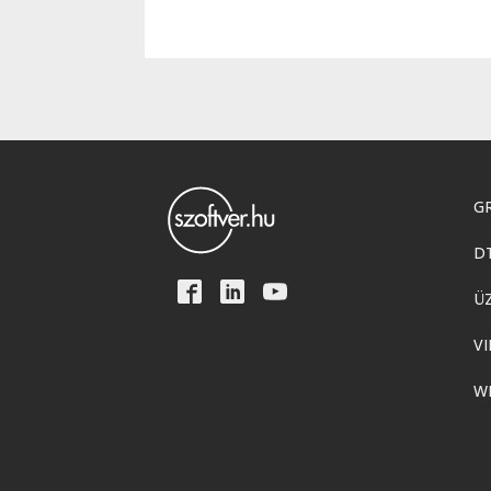
GR
D
Ü
VI
W