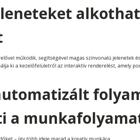
leneteket alkothat
t
elővel működik, segítségével magas színvonalú jelenetek é
álja ki a kezelőfelületről az interaktív renderelést, amely po
automatizált folya
ti a munkafolyama
dőket – így több ideje marad a kreatív munkára.