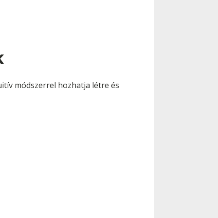
k
itív módszerrel hozhatja létre és