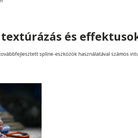
ér
 textúrázás és effektuso
továbbfejlesztett spline-eszközök használatával számos intu