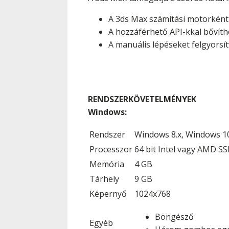
A 3ds Max számítási motorként
A hozzáférhető API-kkal bővít
A manuális lépéseket felgyorsí
RENDSZERKÖVETELMÉNYEK
Windows:
Rendszer
Windows 8.x, Windows 10 
Processzor
64 bit Intel vagy AMD SS
Memória
4 GB
Tárhely
9 GB
Képernyő
1024x768
Böngésző
Egyéb