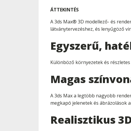
ÁTTEKINTÉS
A 3ds Max® 3D modellező- és renderel
látványtervezéshez, és lenyűgöző vir
Egyszerű, hat
Különböző környezetek és részletes k
Magas színvon
A 3ds Max a legtöbb nagyobb rendere
megkapó jelenetek és ábrázolások a
Realisztikus 3