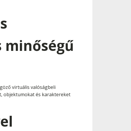
s
is minőségű
göző virtuális valóságbeli
t, objektumokat és karaktereket
el