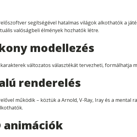
őszoftver segítségével hatalmas világok alkothatók a játéko
tuális valóságbeli élmények hozhatók létre.
ékony modellezés
arakterek változatos választékát tervezheti, formálhatja m
alú renderelés
lővel működik – köztük a Arnold, V-Ray, Iray és a mental r
lkothatók.
D animációk