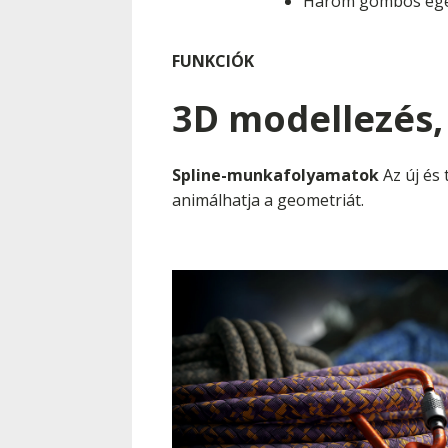
Három gombos eg
FUNKCIÓK
3D modellezés,
Spline-munkafolyamatok
Az új és 
animálhatja a geometriát.