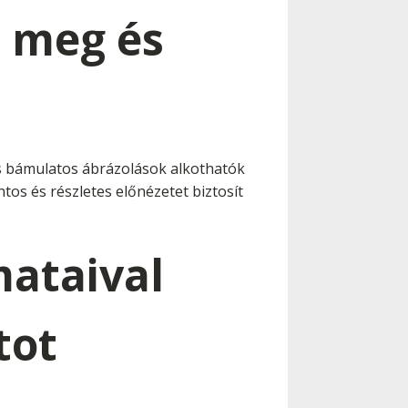
 meg és
s bámulatos ábrázolások alkothatók
ntos és részletes előnézetet biztosít
mataival
tot