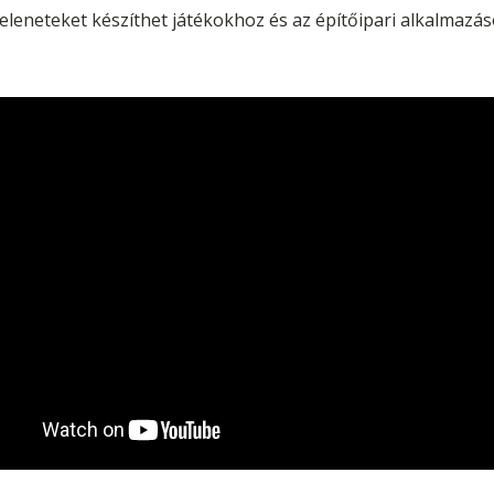
 jeleneteket készíthet játékokhoz és az építőipari alkalmazá