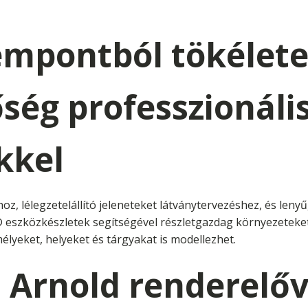
empontból tökélete
ség professzionál
kkel
z, lélegzetelállító jeleneteket látványtervezéshez, és lenyű
® eszközkészletek segítségével részletgazdag környezeteke
lyeket, helyeket és tárgyakat is modellezhet.
t Arnold renderelőv