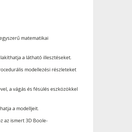
 egyszerű matematikai
kíthatja a látható illesztéseket.
ocedurális modellezési részleteket
ével, a vágás és fésülés eszközökkel
atja a modelljeit.
z az ismert 3D Boole-