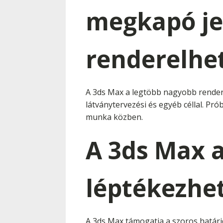
megkapó je
renderelhe
A 3ds Max a legtöbb nagyobb render
látványtervezési és egyéb céllal. Prób
munka közben.
A 3ds Max 
léptékezhe
A 3ds Max támogatja a szoros határi