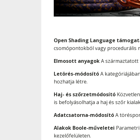
Open Shading Language támogat
csomópontokból vagy procedurális m
Elmosott anyagok
A származtatott f
Letörés-módosító
A kategóriájában
hozhatja létre.
Haj- és szőrzetmódosító
Közvetlenü
is befolyásolhatja a haj és szőr kialak
Adatcsatorna-módosító
A töréspont
Alakok Boole-műveletei
Parametrik
kezelőfelületen.