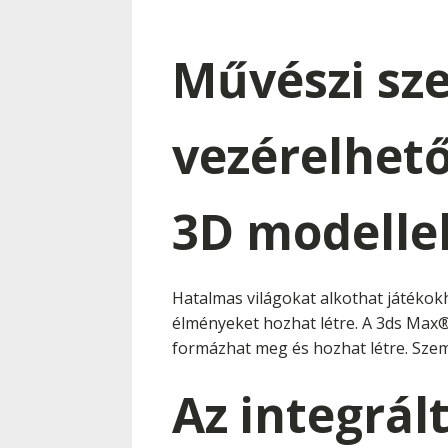
Művészi sz
vezérelhető
3D modelle
Hatalmas világokat alkothat játékokho
élményeket hozhat létre. A 3ds Max
formázhat meg és hozhat létre. Szemé
Az integrál