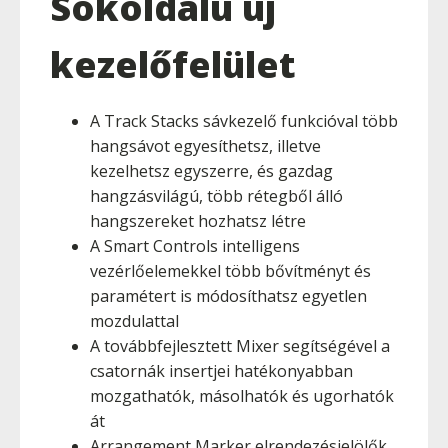
Sokoldalú új
kezelőfelület
A Track Stacks sávkezelő funkcióval több
hangsávot egyesíthetsz, illetve
kezelhetsz egyszerre, és gazdag
hangzásvilágú, több rétegből álló
hangszereket hozhatsz létre
A Smart Controls intelligens
vezérlőelemekkel több bővítményt és
paramétert is módosíthatsz egyetlen
mozdulattal
A továbbfejlesztett Mixer segítségével a
csatornák insertjei hatékonyabban
mozgathatók, másolhatók és ugorhatók
át
Arrangement Marker elrendezésjelölők