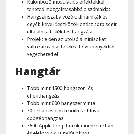
Különböző modulációs effektekkel
teheted mozgalmasabbá a számaidat
Hangszínszabályozók, dinamikák és
egyéb keverőeszközök egész sora segít
eltalálni a tökéletes hangzást
Projektjeiden az utolsó simításokat
változatos masterelési bővítményekkel
végezheted el
Hangtár
Több mint 1500 hangszer- és
effekthangzás
Több mint 800 hangszerminta
30 urban és elektronikus stílusú
dobgéphangzás
3600 Apple Loop hurok modern urban
és elektronikus műfajokhoz