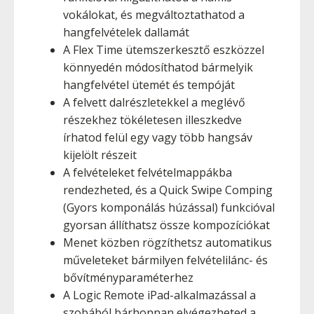
vokálokat, és megváltoztathatod a
hangfelvételek dallamát
A Flex Time ütemszerkesztő eszközzel
könnyedén módosíthatod bármelyik
hangfelvétel ütemét és tempóját
A felvett dalrészletekkel a meglévő
részekhez tökéletesen illeszkedve
írhatod felül egy vagy több hangsáv
kijelölt részeit
A felvételeket felvételmappákba
rendezheted, és a Quick Swipe Comping
(Gyors komponálás húzással) funkcióval
gyorsan állíthatsz össze kompozíciókat
Menet közben rögzíthetsz automatikus
műveleteket bármilyen felvételilánc- és
bővítményparaméterhez
A Logic Remote iPad-alkalmazással a
szobából bárhonnan elvégezheted a