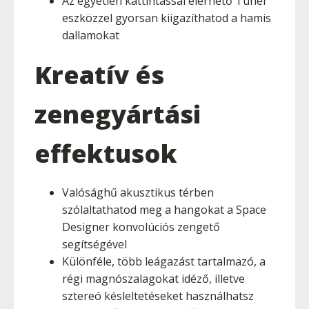
Az egyetlen kattintással elérhető Tuner
eszközzel gyorsan kiigazíthatod a hamis
dallamokat
Kreatív és
zenegyártási
effektusok
Valósághű akusztikus térben
szólaltathatod meg a hangokat a Space
Designer konvolúciós zengető
segítségével
Különféle, több leágazást tartalmazó, a
régi magnószalagokat idéző, illetve
sztereó késleltetéseket használhatsz