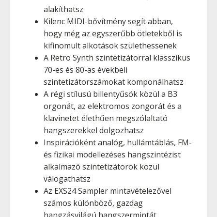
alakíthatsz
Kilenc MIDI-bővítmény segít abban,
hogy még az egyszerűbb ötletekből is
kifinomult alkotások születhessenek
A Retro Synth szintetizátorral klasszikus
70-es és 80-as évekbeli
szintetizátorszámokat komponálhatsz
A régi stílusú billentyűsök közül a B3
orgonát, az elektromos zongorát és a
klavinetet élethűen megszólaltató
hangszerekkel dolgozhatsz
Inspirációként analóg, hullámtáblás, FM-
és fizikai modellezéses hangszintézist
alkalmazó szintetizátorok közül
válogathatsz
Az EXS24 Sampler mintavételezővel
számos különböző, gazdag
hangzásvilágú hangszermintát