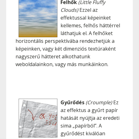
Felhők
(Little Fluffy
Clouds)
Ezzel az
effektussal képeinket
kellemes, felhős háttérrel
láthatjuk el. A felhőket
horizontális perspektívába rendezhetjük a
képeinken, vagy két dimenziós textúraként
nagyszerű hátteret alkothatunk
weboldalainkon, vagy más munkáinkon.
Gyűrődés
(Croumple)
Ez
az effektus a gyűrt papír
hatását nyújtja az eredeti
sima „papírból”. A
gyűrődést kiválóan