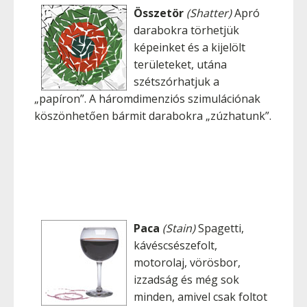
Összetör
(Shatter)
Apró
darabokra törhetjük
képeinket és a kijelölt
területeket, utána
szétszórhatjuk a
„papíron”. A háromdimenziós szimulációnak
köszönhetően bármit darabokra „zúzhatunk”.
Paca
(Stain)
Spagetti,
kávéscsészefolt,
motorolaj, vörösbor,
izzadság és még sok
minden, amivel csak foltot