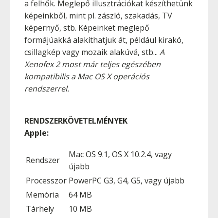
a felhők. Meglepő illusztrációkat készíthetünk
képeinkből, mint pl. zászló, szakadás, TV
képernyő, stb. Képeinket meglepő
formájúakká alakíthatjuk át, például kirakó,
csillagkép vagy mozaik alakúvá, stb...
A
Xenofex 2 most már teljes egészében
kompatibilis a Mac OS X operációs
rendszerrel.
RENDSZERKÖVETELMÉNYEK
Apple:
Mac OS 9.1, OS X 10.2.4, vagy
Rendszer
újabb
Processzor
PowerPC G3, G4, G5, vagy újabb
Memória
64 MB
Tárhely
10 MB