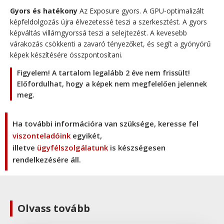
Gyors és hatékony
Az Exposure gyors. A GPU-optimalizált
képfeldolgozás újra élvezetessé teszi a szerkesztést. A gyors
képváltás villámgyorssá teszi a selejtezést. A kevesebb
várakozás csökkenti a zavaró tényezőket, és segít a gyönyörű
képek készítésére összpontosítani.
Figyelem! A tartalom legalább 2 éve nem frissült!
Előfordulhat, hogy a képek nem megfelelően jelennek
meg.
Ha további információra van szüksége, keresse fel
viszonteladóink
egyikét,
illetve
ügyfélszolgálatunk
is készségesen
rendelkezésére áll.
Olvass tovább