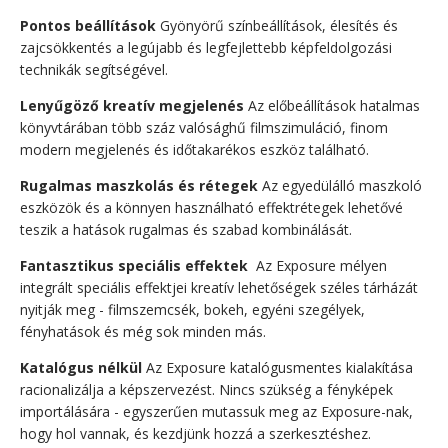
Pontos beállítások
Gyönyörű színbeállítások, élesítés és
zajcsökkentés a legújabb és legfejlettebb képfeldolgozási
technikák segítségével.
Lenyűgöző kreatív megjelenés
Az előbeállítások hatalmas
könyvtárában több száz valósághű filmszimuláció, finom
modern megjelenés és időtakarékos eszköz található.
Rugalmas maszkolás és rétegek
Az egyedülálló maszkoló
eszközök és a könnyen használható effektrétegek lehetővé
teszik a hatások rugalmas és szabad kombinálását.
Fantasztikus speciális effektek
Az Exposure mélyen
integrált speciális effektjei kreatív lehetőségek széles tárházát
nyitják meg - filmszemcsék, bokeh, egyéni szegélyek,
fényhatások és még sok minden más.
Katalógus nélkül
Az Exposure katalógusmentes kialakítása
racionalizálja a képszervezést. Nincs szükség a fényképek
importálására - egyszerűen mutassuk meg az Exposure-nak,
hogy hol vannak, és kezdjünk hozzá a szerkesztéshez.