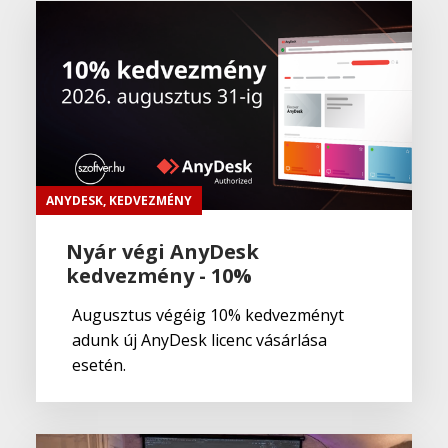
ANYDESK
,
KEDVEZMÉNY
Nyár végi AnyDesk
kedvezmény - 10%
Augusztus végéig 10% kedvezményt
adunk új AnyDesk licenc vásárlása
esetén.