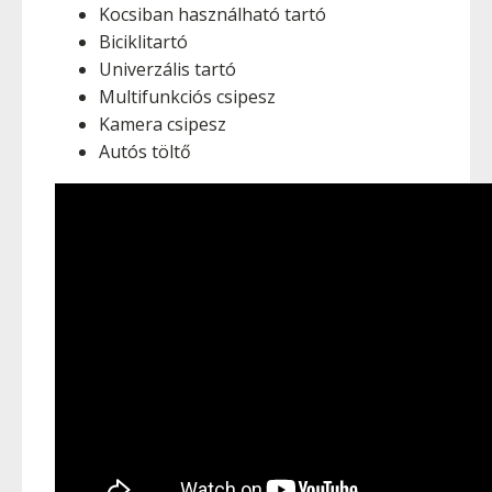
Kocsiban használható tartó
Biciklitartó
Univerzális tartó
Multifunkciós csipesz
Kamera csipesz
Autós töltő