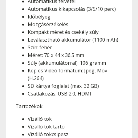
Automatikus felvétel
Automatikus kikapcsolás (3/5/10 perc)
Időbélyeg
Mozgásérzékelés
Kompakt méret és csekély súly
Leválasztható akkumulátor (1100 mAh)
Szín: fehér
Méret: 70 x 44 x 36.5 mm
Súly (akkumulátorral): 106 gramm
Kép és Videó formátum: Jpeg, Mov
(H.264)
SD kártya foglalat (max. 32 GB)
Csatlakozás: USB 2.0, HDMI
Tartozékok:
Vízálló tok
Vízálló tok tartó
Vízálló tokcsipesz