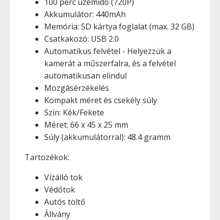
100 perc üzemidő (720P)
Akkumulátor: 440mAh
Memória: SD kártya foglalat (max. 32 GB)
Csatkakozó: USB 2.0
Automatikus felvétel - Helyezzük a
kamerát a műszerfalra, és a felvétel
automatikusan elindul
Mozgásérzékelés
Kompakt méret és csekély súly
Szín: Kék/Fekete
Méret: 66 x 45 x 25 mm
Súly (akkumulátorral): 48.4 gramm
Tartozékok:
Vízálló tok
Védőtok
Autós töltő
Állvány