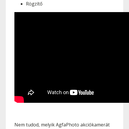
Rögzítő
Nem tudod, melyik AgfaPhoto akciókamerát