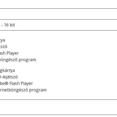
- 16 bit
tya
tszó
ash Player
böngésző program
gkártya
-lejátszó
be® Flash Player
ernetböngésző program