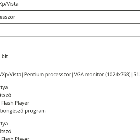
Xp/Vista
esszor
 bit
/Xp/Vista|Pentium processzor|VGA monitor (1024x768)|5
tya
átszó
Flash Player
tböngésző program
tya
átszó
Flash Player