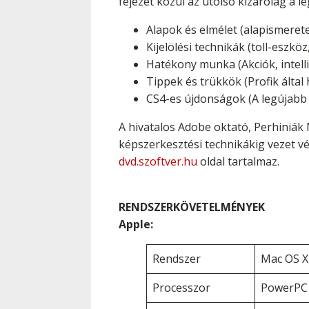
fejezet közül az utolsó kizárólag a l
Alapok és elmélet (alapismeretek
Kijelölési technikák (toll-eszk
Hatékony munka (Akciók, intell
Tippek és trükkök (Profik által
CS4-es újdonságok (A legújabb
A hivatalos Adobe oktató, Perhiniák 
képszerkesztési technikákig vezet vég
dvd.szoftver.hu
oldal tartalmaz.
RENDSZERKÖVETELMÉNYEK
Apple:
Rendszer
Mac OS X 
Processzor
PowerPC 