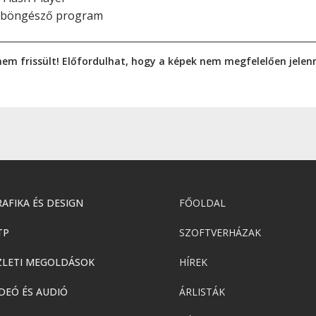
tböngésző program
nem frissült! Előfordulhat, hogy a képek nem megfelelően jele
AFIKA ÉS DESIGN
FŐOLDAL
TP
SZOFTVERHÁZAK
ZLETI MEGOLDÁSOK
HÍREK
DEÓ ÉS AUDIÓ
ÁRLISTÁK