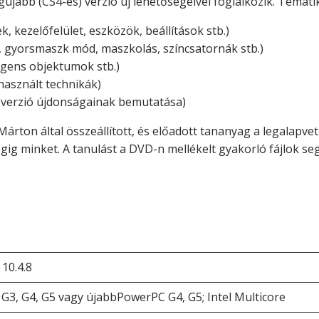
egújabb (CS4-es) verzió új lehetőségeivel foglalkozik. Temati
, kezelőfelület, eszközök, beállítások stb.)
öz, gyorsmaszk mód, maszkolás, színcsatornák stb.)
igens objektumok stb.)
 használt technikák)
 verzió újdonságainak bemutatása)
Márton által összeállított, és előadott tananyag a legalapv
ig minket. A tanulást a DVD-n mellékelt gyakorló fájlok segí
10.4.8
G3, G4, G5 vagy újabbPowerPC G4, G5; Intel Multicore