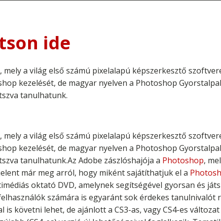
tson ide
 mely a világ első számú pixelalapú képszerkesztő szoftvere
oshop kezelését, de magyar nyelven a Photoshop Gyorstalpa
tszva tanulhatunk.
 mely a világ első számú pixelalapú képszerkesztő szoftvere
oshop kezelését, de magyar nyelven a Photoshop Gyorstalpa
tszva tanulhatunk.Az Adobe zászlóshajója a
Photoshop
, me
elent már meg arról, hogy miként sajátíthatjuk el a
Photos
imédiás oktató DVD, amelynek segítségével gyorsan és játs
felhasználók számára is egyaránt sok érdekes tanulnivalót
 is követni lehet, de ajánlott a CS3-as, vagy CS4-es változa