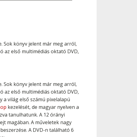
. Sok könyv jelent már meg arról,
ló az első multimédiás oktató DVD,
. Sok könyv jelent már meg arról,
ló az első multimédiás oktató DVD,
ly a világ első számú pixelalapú
hop
kezelését, de magyar nyelven a
zva tanulhatunk. A 12 órányi
 rejt magában. A műveletek nagy
t beszerzése. A DVD-n található 6