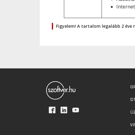
Interne
Figyelem! A tartalom legalább 2 éve 
GR
D
Ü
VI