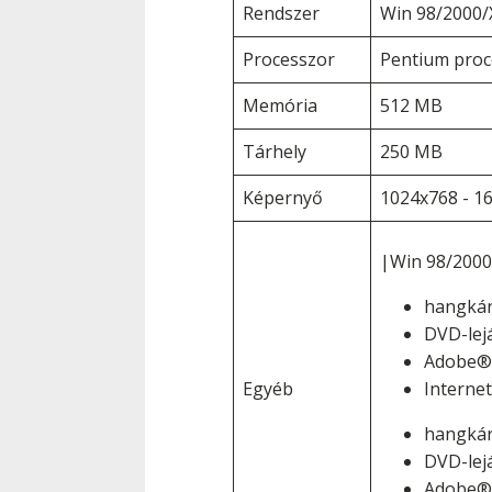
Rendszer
Win 98/2000/
Processzor
Pentium proc
Memória
512 MB
Tárhely
250 MB
Képernyő
1024x768 - 16
|Win 98/2000
hangkár
DVD-lej
Adobe® 
Egyéb
Interne
hangkár
DVD-lej
Adobe® 