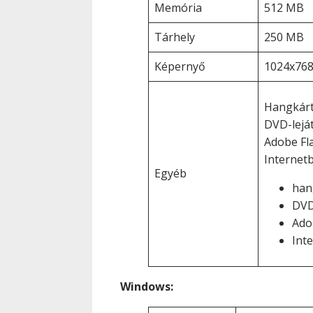
Memória
512 MB
Tárhely
250 MB
Képernyő
1024x768 
Hangkár
DVD-lejá
Adobe Fl
Internet
Egyéb
han
DVD
Ado
Int
Windows: